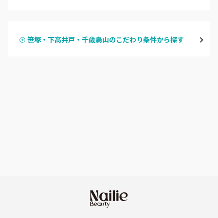
ハンドジェル
表参道・青山
笹塚・下高井戸・千歳烏山のこだわり条件から探す
ハンドスカルプ
パラジェル
新宿
ハンドケアカラー
フィルイン
池袋
フット
持ち込み OK
銀座・新橋・有楽町
オフのみ
やり放題 あり
恵比寿・代官山・中目黒
初回オフ 無料
自由が丘・学芸大学