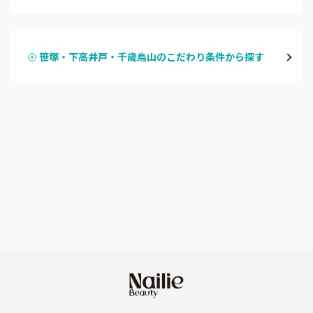
ハンドジェル
表参道・青山
笹塚・下高井戸・千歳烏山のこだわり条件から探す
ハンドスカルプ
パラジェル
新宿
ハンドケアカラー
フィルイン
池袋
フット
持ち込み OK
銀座・新橋・有楽町
オフのみ
やり放題 あり
恵比寿・代官山・中目黒
初回オフ 無料
自由が丘・学芸大学