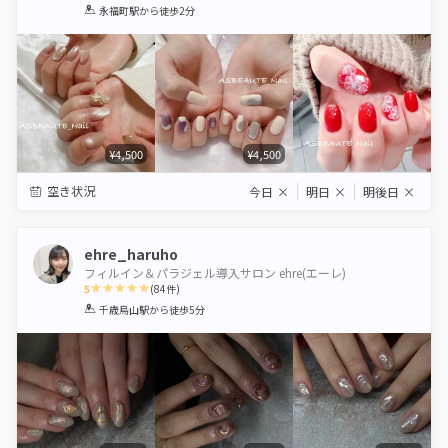
1
2
3
4
5
永福町駅
から徒歩2分
Star
Stars
Stars
Stars
Stars
¥4,500
¥4,500
空き状況
今日
×
明日
×
明後日
×
ehre_haruho
フィルイン＆パラジェル導入サロン ehre(エーレ)
5
(
84
件)
1
2
3
4
5
千歳烏山駅
から徒歩5分
Star
Stars
Stars
Stars
Stars