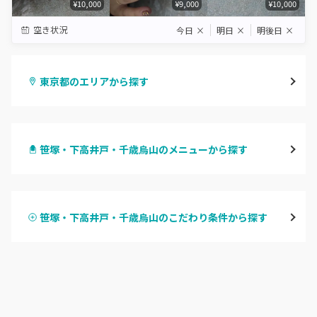
¥10,000
¥9,000
¥10,000
空き状況
今日
×
明日
×
明後日
×
東京都のエリアから探す
渋谷
笹塚・下高井戸・千歳烏山のメニューから探す
原宿
ハンドジェル
表参道・青山
笹塚・下高井戸・千歳烏山のこだわり条件から探す
ハンドスカルプ
パラジェル
新宿
ハンドケアカラー
フィルイン
池袋