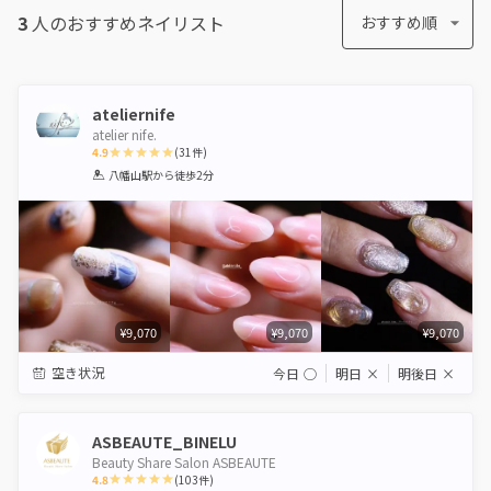
3
人のおすすめ
ネイリスト
おすすめ順
ateliernife
atelier nife.
4.9
(
31
件)
1
2
3
4
5
八幡山駅
から徒歩2分
Star
Stars
Stars
Stars
Stars
¥9,070
¥9,070
¥9,070
空き状況
今日
◯
明日
×
明後日
×
ASBEAUTE_BINELU
Beauty Share Salon ASBEAUTE
4.8
(
103
件)