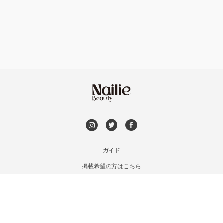
フット
持ち込み OK
銀座・新橋・有楽町
オフのみ
やり放題 あり
恵比寿・代官山・中目黒
初回オフ 無料
自由が丘・学芸大学
DVD観賞
六本木・麻布十番
メンズOK
ガイド
三軒茶屋・用賀・二子玉川
掲載希望の方はこちら
出張OK
利用規約
下北沢・代々木上原
お問い合わせ
子連れOK
特定商取引法に基づく表記
目黒・戸越・武蔵小山