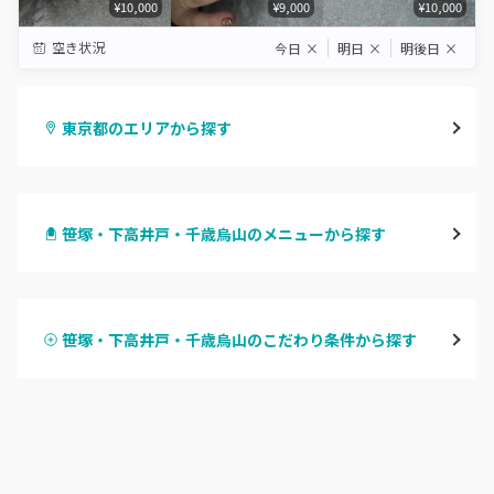
¥10,000
¥9,000
¥10,000
空き状況
今日
×
明日
×
明後日
×
東京都のエリアから探す
渋谷
笹塚・下高井戸・千歳烏山のメニューから探す
原宿
ハンドジェル
表参道・青山
笹塚・下高井戸・千歳烏山のこだわり条件から探す
ハンドスカルプ
パラジェル
新宿
ハンドケアカラー
フィルイン
池袋