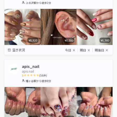
1
2
3
4
5
上北沢駅
から徒歩1分
Star
Stars
Stars
Stars
Stars
¥8,920
¥8,500
¥6,980
空き状況
今日
×
明日
×
明後日
×
apis_nail
apis nail
5
(
56
件)
1
2
3
4
5
幡ヶ谷駅
から徒歩8分
Star
Stars
Stars
Stars
Stars