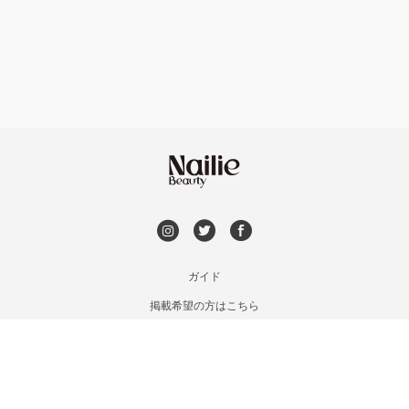
フット
持ち込み OK
銀座・新橋・有楽町
オフのみ
やり放題 あり
恵比寿・代官山・中目黒
初回オフ 無料
自由が丘・学芸大学
DVD観賞
六本木・麻布十番
メンズOK
ガイド
三軒茶屋・用賀・二子玉川
掲載希望の方はこちら
出張OK
利用規約
下北沢・代々木上原
お問い合わせ
子連れOK
特定商取引法に基づく表記
目黒・戸越・武蔵小山