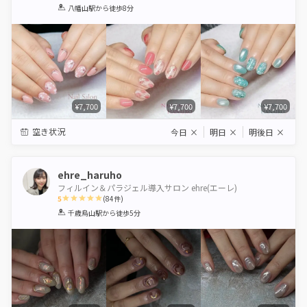
1
2
3
4
5
八幡山駅
から徒歩8分
Star
Stars
Stars
Stars
Stars
¥7,700
¥7,700
¥7,700
空き状況
今日
×
明日
×
明後日
×
ehre_haruho
フィルイン＆パラジェル導入サロン ehre(エーレ)
5
(
84
件)
1
2
3
4
5
千歳烏山駅
から徒歩5分
Star
Stars
Stars
Stars
Stars