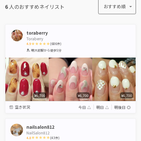
6
人のおすすめ
ネイリスト
おすすめ順
toraberry
Toraberry
4.9
(
686
件)
1
2
3
4
5
明大前駅
から徒歩5分
Star
Stars
Stars
Stars
Stars
¥6,700
¥6,700
¥6,700
空き状況
今日
△
明日
△
明後日
◎
nailsalon812
NailSalon812
4.8
(
43
件)