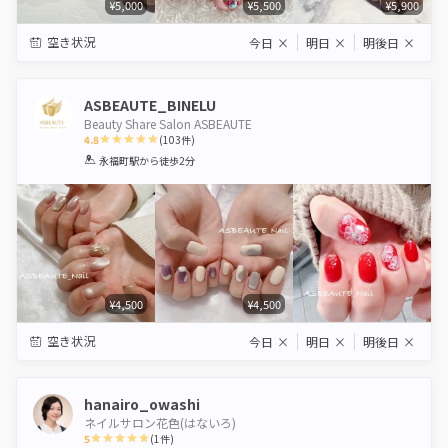
¥5,000
¥5,500
¥5,900
空き状況
今日
×
明日
×
明後日
×
ASBEAUTE_BINELU
Beauty Share Salon ASBEAUTE
4.8
(
103
件)
1
2
3
4
5
永福町駅
から徒歩2分
Star
Stars
Stars
Stars
Stars
¥4,500
¥4,500
空き状況
今日
×
明日
×
明後日
×
hanairo_owashi
ネイルサロン花色(はないろ)
5
(
1
件)