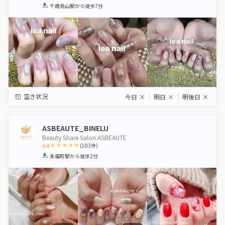
1
2
3
4
5
千歳烏山駅
から徒歩7分
Star
Stars
Stars
Stars
Stars
空き状況
今日
×
明日
×
明後日
×
ASBEAUTE_BINELU
Beauty Share Salon ASBEAUTE
4.8
(
103
件)
1
2
3
4
5
永福町駅
から徒歩2分
Star
Stars
Stars
Stars
Stars