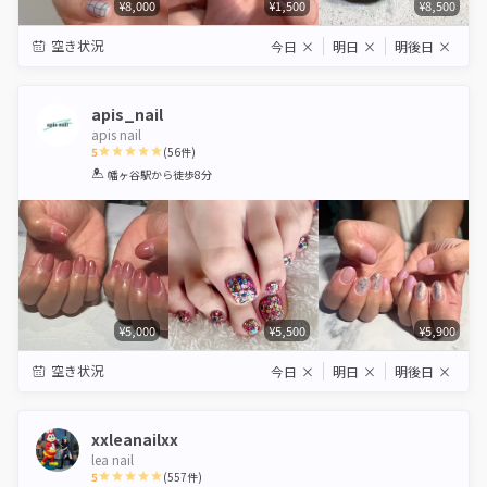
¥8,000
¥1,500
¥8,500
空き状況
今日
×
明日
×
明後日
×
apis_nail
apis nail
5
(
56
件)
1
2
3
4
5
幡ヶ谷駅
から徒歩8分
Star
Stars
Stars
Stars
Stars
¥5,000
¥5,500
¥5,900
空き状況
今日
×
明日
×
明後日
×
xxleanailxx
lea nail
5
(
557
件)