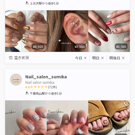
1
2
3
4
5
上北沢駅
から徒歩1分
Star
Stars
Stars
Stars
Stars
¥8,920
¥8,500
¥6,980
空き状況
今日
×
明日
×
明後日
×
Nail_salon_sumika
Nail salon sumika
4.8
(
72
件)
1
2
3
4
5
千歳烏山駅
から徒歩1分
Star
Stars
Stars
Stars
Stars