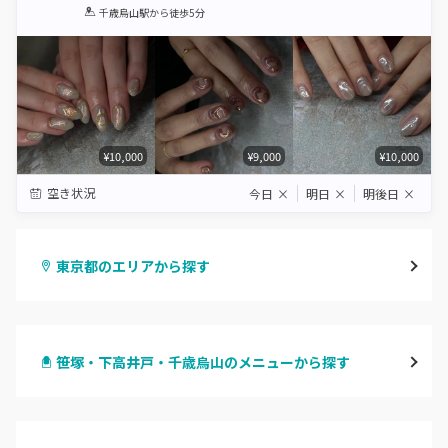
1
2
3
4
5
千歳烏山駅
から徒歩5分
Star
Stars
Stars
Stars
Stars
¥10,000
¥9,000
¥10,000
空き状況
今日
×
明日
×
明後日
×
東京都のエリアから探す
渋谷
笹塚・下高井戸・千歳烏山のメニューから探す
原宿
ハンドジェル
表参道・青山