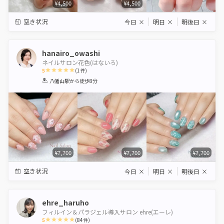
¥4,500
¥4,500
空き状況
今日
×
明日
×
明後日
×
hanairo_owashi
ネイルサロン花色(はないろ)
5
(
1
件)
1
2
3
4
5
八幡山駅
から徒歩8分
Star
Stars
Stars
Stars
Stars
¥7,700
¥7,700
¥7,700
空き状況
今日
×
明日
×
明後日
×
ehre_haruho
フィルイン＆パラジェル導入サロン ehre(エーレ)
5
(
84
件)