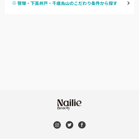
笹塚・下高井戸・千歳烏山のこだわり条件から探す
ハンドスカルプ
パラジェル
新宿
ハンドケアカラー
フィルイン
池袋
フット
持ち込み OK
銀座・新橋・有楽町
オフのみ
やり放題 あり
恵比寿・代官山・中目黒
初回オフ 無料
自由が丘・学芸大学
DVD観賞
六本木・麻布十番