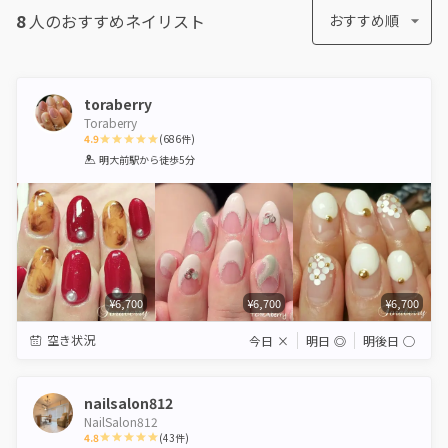
8
人のおすすめ
ネイリスト
おすすめ順
toraberry
Toraberry
4.9
(
686
件)
1
2
3
4
5
明大前駅
から徒歩5分
Star
Stars
Stars
Stars
Stars
¥6,700
¥6,700
¥6,700
空き状況
今日
×
明日
◎
明後日
◯
nailsalon812
NailSalon812
4.8
(
43
件)