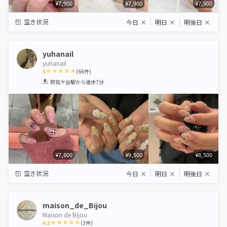
¥7,900
¥7,900
¥7,900
空き状況
今日
×
明日
×
明後日
×
yuhanail
yuhanail
5
(
66
件)
1
2
3
4
5
阿佐ケ谷駅
から徒歩7分
Star
Stars
Stars
Stars
Stars
¥7,800
¥9,500
¥8,500
空き状況
今日
×
明日
×
明後日
×
maison_de_Bijou
Maison de Bijou
4.5
(
3
件)