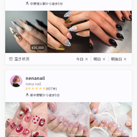
1
2
3
4
5
中野坂上駅
から徒歩5分
Star
Stars
Stars
Stars
Stars
¥16,000
空き状況
今日
×
明日
×
明後日
×
nenanail
nena nail.
5
(
457
件)
1
2
3
4
5
新中野駅
から徒歩5分
Star
Stars
Stars
Stars
Stars