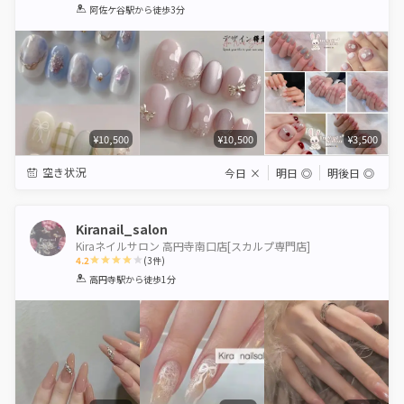
1
2
3
4
5
阿佐ケ谷駅
から徒歩3分
Star
Stars
Stars
Stars
Stars
¥10,500
¥10,500
¥3,500
空き状況
今日
×
明日
◎
明後日
◎
Kiranail_salon
Kiraネイルサロン 高円寺南口店[スカルプ専門店]
4.2
(
3
件)
1
2
3
4
5
高円寺駅
から徒歩1分
Star
Stars
Stars
Stars
Stars