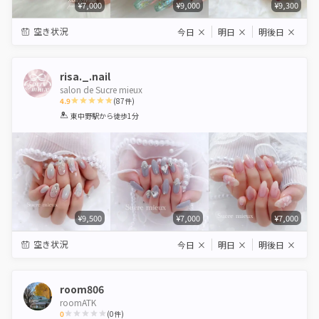
¥7,000
¥9,000
¥9,300
空き状況
今日
×
明日
×
明後日
×
risa._.nail
salon de Sucre mieux
4.9
(
87
件)
1
2
3
4
5
東中野駅
から徒歩1分
Star
Stars
Stars
Stars
Stars
¥9,500
¥7,000
¥7,000
空き状況
今日
×
明日
×
明後日
×
room806
roomATK
0
(
0
件)