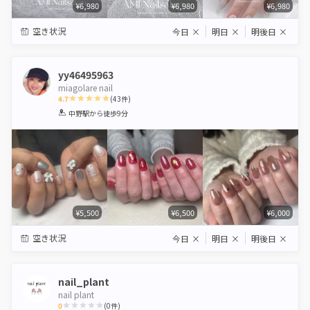
¥6,980
¥6,980
¥6,980
空き状況
今日
×
明日
×
明後日
×
yy46495963
miagolare nail
4.7
(
43
件)
1
2
3
4
5
中野駅
から徒歩9分
Star
Stars
Stars
Stars
Stars
¥5,500
¥6,500
¥6,000
空き状況
今日
×
明日
×
明後日
×
nail_plant
nail plant
0
(
0
件)