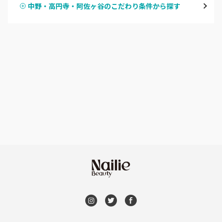
中野・高円寺・阿佐ヶ谷のこだわり条件から探す
ハンドスカルプ
パラジェル
新宿
ハンドケアカラー
フィルイン
池袋
フット
持ち込み OK
銀座・新橋・有楽町
オフのみ
やり放題 あり
恵比寿・代官山・中目黒
初回オフ 無料
自由が丘・学芸大学
DVD観賞
六本木・麻布十番