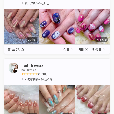
1
2
3
4
5
東中野駅
から徒歩1分
Star
Stars
Stars
Stars
Stars
¥6,600
¥11,500
空き状況
今日
×
明日
×
明後日
×
nail_freesia
nail freesia
5
(
263
件)
1
2
3
4
5
中野新橋駅
から徒歩0分
Star
Stars
Stars
Stars
Stars