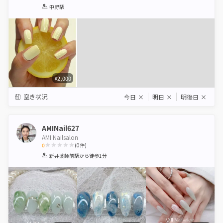
1
2
3
4
5
中野駅
Star
Stars
Stars
Stars
Stars
¥2,000
空き状況
今日
×
明日
×
明後日
×
AMINail627
AMI Nailsalon
0
(
0
件)
1
2
3
4
5
新井薬師前駅
から徒歩1分
Star
Stars
Stars
Stars
Stars