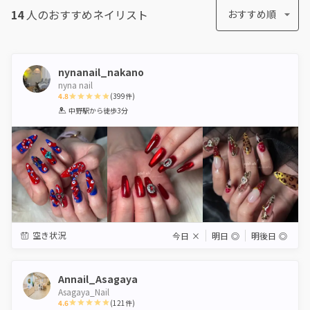
14
人のおすすめ
ネイリスト
おすすめ順
nynanail_nakano
nyna nail
4.8
(
399
件)
1
2
3
4
5
中野駅
から徒歩3分
Star
Stars
Stars
Stars
Stars
空き状況
今日
×
明日
◎
明後日
◎
Annail_Asagaya
Asagaya_Nail
4.6
(
121
件)