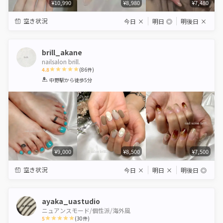
¥10,990
¥8,980
¥7,480
空き状況
今日
×
明日
◎
明後日
×
brill_akane
nailsalon brill.
4.8
(
86
件)
1
2
3
4
5
中野駅
から徒歩5分
Star
Stars
Stars
Stars
Stars
¥9,000
¥8,500
¥7,500
空き状況
今日
×
明日
×
明後日
◎
ayaka_uastudio
ニュアンスモード/個性派/海外風
5
(
30
件)