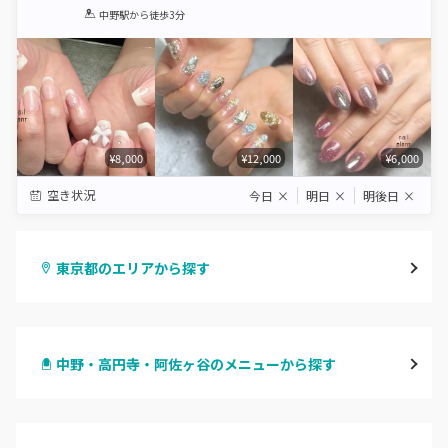
1
2
3
4
5
中野駅
から徒歩3分
Star
Stars
Stars
Stars
Stars
¥8,000
¥12,000
¥6,000
空き状況
今日
×
明日
×
明後日
×
東京都のエリアから探す
渋谷
中野・高円寺・阿佐ヶ谷のメニューから探す
原宿
ハンドジェル
表参道・青山