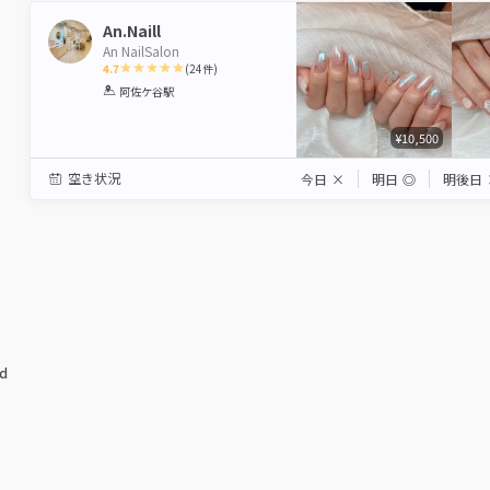
An.Naill
An NailSalon
4.7
(
24
件)
1
2
3
4
5
阿佐ケ谷駅
Star
Stars
Stars
Stars
Stars
¥10,500
空き状況
今日
×
明日
◎
明後日
ed