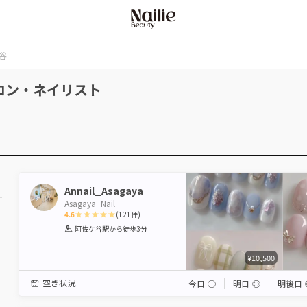
谷
ロン・ネイリスト
Annail_Asagaya
Asagaya_Nail
4.6
(
121
件)
1
2
3
4
5
阿佐ケ谷駅
から徒歩3分
Star
Stars
Stars
Stars
Stars
¥10,500
空き状況
今日
◯
明日
◎
明後日