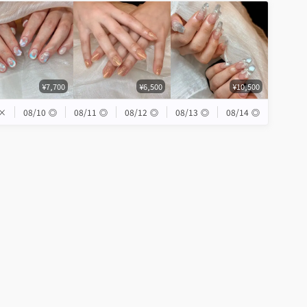
¥7,700
¥6,500
¥10,500
×
08/10
◎
08/11
◎
08/12
◎
08/13
◎
08/14
◎