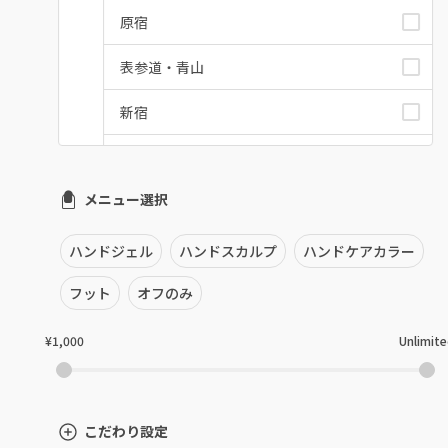
原宿
表参道・青山
新宿
池袋
メニュー選択
銀座・新橋・有楽町
恵比寿・代官山・中目黒
ハンドジェル
ハンドスカルプ
ハンドケアカラー
自由が丘・学芸大学
フット
オフのみ
六本木・麻布十番
¥1,000
Unlimit
三軒茶屋・用賀・二子玉川
下北沢・代々木上原
こだわり設定