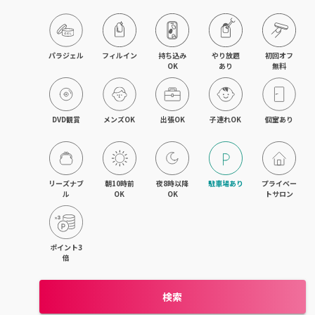
目黒・戸越・武蔵小山
北千住・町屋・亀有
パラジェル
フィルイン
持ち込み

やり放題

初回オフ

OK
あり
無料
錦糸町・小岩・青砥
吉祥寺・荻窪・三鷹
DVD観賞
メンズOK
出張OK
子連れOK
個室あり
立川・国立・国分寺
八王子・日野・昭島
リーズナブ
朝10時前
夜8時以降
駐車場あり
プライベー
ル
OK
OK
トサロン
中野・高円寺・阿佐ヶ谷
品川・大森・蒲田
ポイント3
倍
上野・日本橋・浅草
検索
日暮里・駒込・千駄木