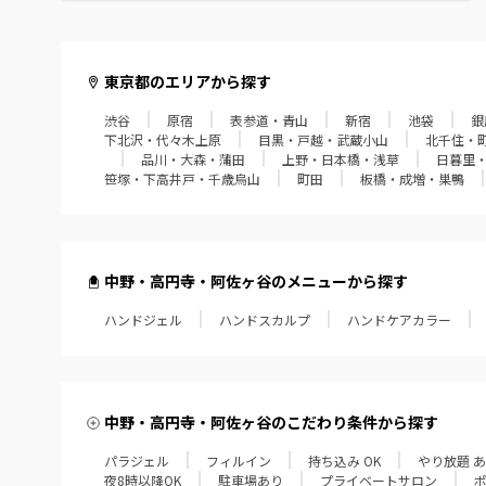
赤羽・十条・王子
葛西・西葛西・門前仲町
東京都のエリアから探す
渋谷
原宿
表参道・青山
新宿
池袋
銀
経堂・成城学園・狛江
下北沢・代々木上原
目黒・戸越・武蔵小山
北千住・
品川・大森・蒲田
上野・日本橋・浅草
日暮里
飯田橋・四谷・御茶ノ水
笹塚・下高井戸・千歳烏山
町田
板橋・成増・巣鴨
笹塚・下高井戸・千歳烏山
町田
中野・高円寺・阿佐ヶ谷のメニューから探す
ハンドジェル
板橋・成増・巣鴨
ハンドスカルプ
ハンドケアカラー
田無・小平・久米川
大泉学園・江古田・練馬
中野・高円寺・阿佐ヶ谷のこだわり条件から探す
パラジェル
フィルイン
持ち込み OK
やり放題 
東久留米・ひばりヶ丘
夜8時以降OK
駐車場あり
プライベートサロン