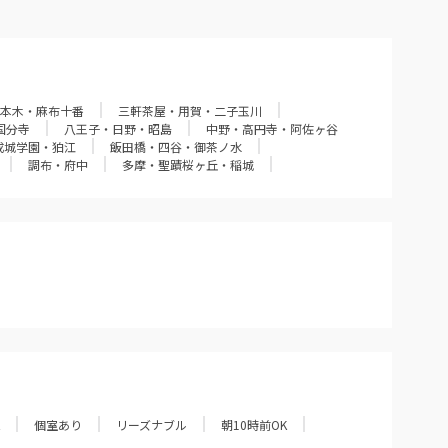
本木・麻布十番
三軒茶屋・用賀・二子玉川
国分寺
八王子・日野・昭島
中野・高円寺・阿佐ヶ谷
成城学園・狛江
飯田橋・四谷・御茶ノ水
調布・府中
多摩・聖蹟桜ヶ丘・稲城
個室あり
リーズナブル
朝10時前OK