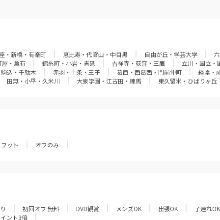
座・新橋・有楽町
恵比寿・代官山・中目黒
自由が丘・学芸大学
六
町屋・亀有
錦糸町・小岩・青砥
吉祥寺・荻窪・三鷹
立川・国立・
・駒込・千駄木
赤羽・十条・王子
葛西・西葛西・門前仲町
経堂・
田無・小平・久米川
大泉学園・江古田・練馬
東久留米・ひばりヶ丘
フット
オフのみ
あり
初回オフ 無料
DVD観賞
メンズOK
出張OK
子連れOK
ポイント3倍