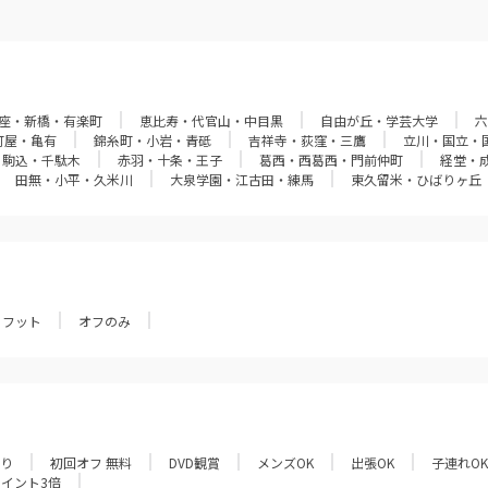
座・新橋・有楽町
恵比寿・代官山・中目黒
自由が丘・学芸大学
六
町屋・亀有
錦糸町・小岩・青砥
吉祥寺・荻窪・三鷹
立川・国立・
・駒込・千駄木
赤羽・十条・王子
葛西・西葛西・門前仲町
経堂・
田無・小平・久米川
大泉学園・江古田・練馬
東久留米・ひばりヶ丘
フット
オフのみ
あり
初回オフ 無料
DVD観賞
メンズOK
出張OK
子連れOK
ポイント3倍