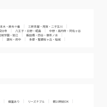
本木・麻布十番
三軒茶屋・用賀・二子玉川
国分寺
八王子・日野・昭島
中野・高円寺・阿佐ヶ谷
成城学園・狛江
飯田橋・四谷・御茶ノ水
調布・府中
多摩・聖蹟桜ヶ丘・稲城
個室あり
リーズナブル
朝10時前OK