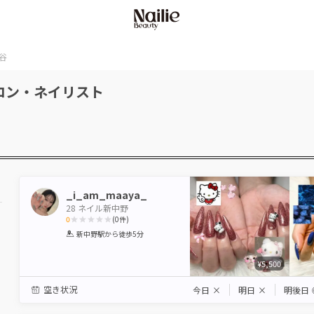
谷
ロン・ネイリスト
_i_am_maaya_
28 ネイル新中野
0
(
0
件)
1
2
3
4
5
新中野駅
から徒歩5分
Star
Stars
Stars
Stars
Stars
¥5,500
空き状況
今日
×
明日
×
明後日