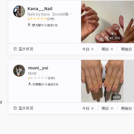
Kana__Nail
Nails by Kana 【model募集🌙】
5
(
1
件)
1
2
3
4
5
野方駅
から徒歩1分
Star
Stars
Stars
Stars
Stars
¥2,500
空き状況
今日
×
明日
×
明後日
muni_yui
MUNI
0
(
0
件)
1
2
3
4
5
中野駅
から徒歩5分
Star
Stars
Stars
Stars
Stars
¥100
ed
空き状況
今日
×
明日
×
明後日