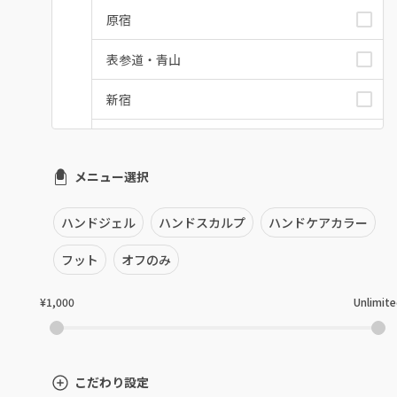
原宿
表参道・青山
新宿
池袋
メニュー選択
銀座・新橋・有楽町
恵比寿・代官山・中目黒
ハンドジェル
ハンドスカルプ
ハンドケアカラー
自由が丘・学芸大学
フット
オフのみ
六本木・麻布十番
¥1,000
Unlimit
三軒茶屋・用賀・二子玉川
下北沢・代々木上原
こだわり設定