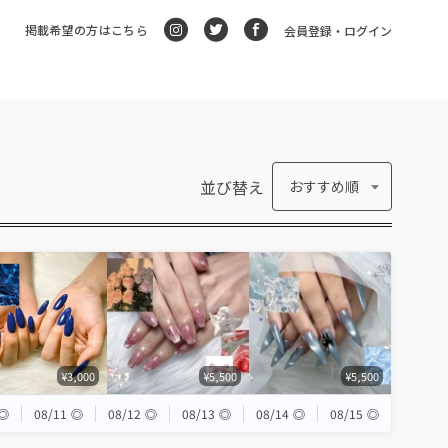
掲載希望の方はこちら
会員登録・ログイン
並び替え
おすすめ順
¥3,000
¥5,500
¥5,500
◎
08/11
◎
08/12
◎
08/13
◎
08/14
◎
08/15
◎