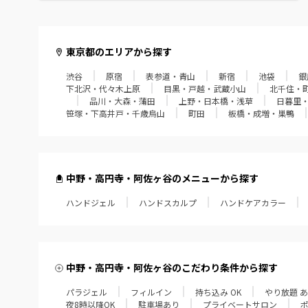
赤羽・十条・王子
葛西・西葛西・門前仲町
東京都のエリアから探す
渋谷
原宿
表参道・青山
新宿
池袋
銀
経堂・成城学園・狛江
下北沢・代々木上原
目黒・戸越・武蔵小山
北千住・
品川・大森・蒲田
上野・日本橋・浅草
日暮里
飯田橋・四谷・御茶ノ水
笹塚・下高井戸・千歳烏山
町田
板橋・成増・巣鴨
笹塚・下高井戸・千歳烏山
町田
中野・高円寺・阿佐ヶ谷のメニューから探す
ハンドジェル
板橋・成増・巣鴨
ハンドスカルプ
ハンドケアカラー
田無・小平・久米川
大泉学園・江古田・練馬
中野・高円寺・阿佐ヶ谷のこだわり条件から探す
パラジェル
フィルイン
持ち込み OK
やり放題 
東久留米・ひばりヶ丘
夜8時以降OK
駐車場あり
プライベートサロン