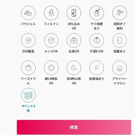
目黒・戸越・武蔵小山
北千住・町屋・亀有
パラジェル
フィルイン
持ち込み

やり放題

初回オフ

OK
あり
無料
錦糸町・小岩・青砥
吉祥寺・荻窪・三鷹
DVD観賞
メンズOK
出張OK
子連れOK
個室あり
立川・国立・国分寺
八王子・日野・昭島
リーズナブ
朝10時前
夜8時以降
駐車場あり
プライベー
ル
OK
OK
トサロン
中野・高円寺・阿佐ヶ谷
品川・大森・蒲田
ポイント3
倍
上野・日本橋・浅草
検索
日暮里・駒込・千駄木