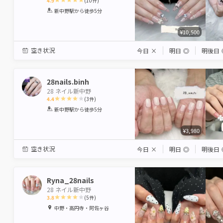
4.9
(
10
件)
1
2
3
4
5
新中野駅
から徒歩5分
Star
Stars
Stars
Stars
Stars
¥10,500
空き状況
今日
×
明日
◎
明後日
28nails.binh
28 ネイル新中野
4.4
(
3
件)
1
2
3
4
5
新中野駅
から徒歩5分
Star
Stars
Stars
Stars
Stars
¥3,980
空き状況
今日
×
明日
◎
明後日
Ryna_28nails
28 ネイル新中野
3.8
(
5
件)
1
2
3
4
5
中野・高円寺・阿佐ヶ谷
Star
Stars
Stars
Stars
Stars