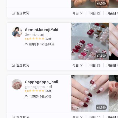
¥8,500
空き状況
今日
×
明日
◎
明後日
Gemini.koenji.Yuki
Gemini.koenji
4.6
(
22
件)
1
2
3
4
5
高円寺駅
から徒歩1分
Star
Stars
Stars
Stars
Stars
¥7,500
空き状況
今日
×
明日
◎
明後日
Gappogappo_nail
gappogappo- nail
4.8
(
56
件)
1
2
3
4
5
中野駅
から徒歩3分
Star
Stars
Stars
Stars
Stars
¥8,980
空き状況
今日
×
明日
◯
明後日