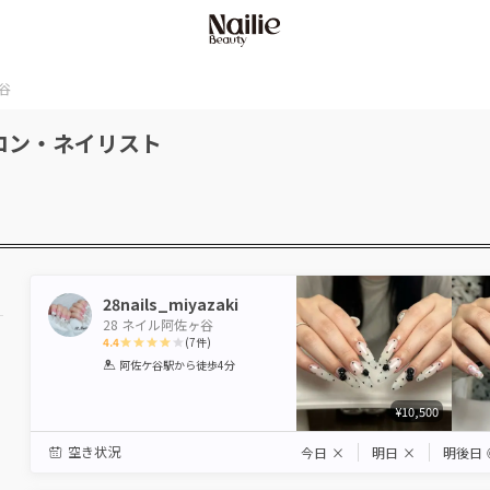
谷
ロン・ネイリスト
28nails_miyazaki
28 ネイル阿佐ヶ谷
4.4
(
7
件)
1
2
3
4
5
阿佐ケ谷駅
から徒歩4分
Star
Stars
Stars
Stars
Stars
¥10,500
空き状況
今日
×
明日
×
明後日