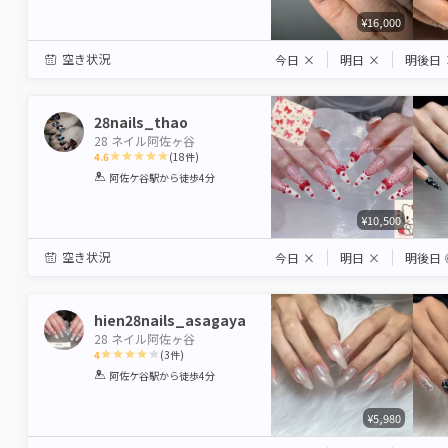
¥16,000
空き状況
今日
×
明日
×
明後日
28nails_thao
28 ネイル阿佐ヶ谷
4.6
(
18
件)
1
2
3
4
5
阿佐ケ谷駅
から徒歩4分
Star
Stars
Stars
Stars
Stars
¥10,500
空き状況
今日
×
明日
×
明後日
hien28nails_asagaya
28 ネイル阿佐ヶ谷
4
(
3
件)
1
2
3
4
5
阿佐ケ谷駅
から徒歩4分
Star
Stars
Stars
Stars
Stars
¥5,980