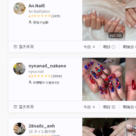
An.Naill
An NailSalon
4.7
(
24
件)
1
2
3
4
5
阿佐ケ谷駅
Star
Stars
Stars
Stars
Stars
¥10,500
空き状況
今日
×
明日
◯
明後日
nynanail_nakano
nyna nail
4.8
(
399
件)
1
2
3
4
5
中野駅
から徒歩3分
Star
Stars
Stars
Stars
Stars
空き状況
今日
×
明日
◎
明後日
28nails_anh
28 ネイル新中野