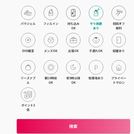
目黒・戸越・武蔵小山
北千住・町屋・亀有
パラジェル
フィルイン
持ち込み

やり放題

初回オフ

OK
あり
無料
錦糸町・小岩・青砥
吉祥寺・荻窪・三鷹
DVD観賞
メンズOK
出張OK
子連れOK
個室あり
立川・国立・国分寺
八王子・日野・昭島
リーズナブ
朝10時前
夜8時以降
駐車場あり
プライベー
ル
OK
OK
トサロン
中野・高円寺・阿佐ヶ谷
品川・大森・蒲田
ポイント3
倍
上野・日本橋・浅草
検索
日暮里・駒込・千駄木