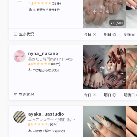
4.5
(
57
件)
1
2
3
4
5
中野駅
から徒歩1分
Star
Stars
Stars
Stars
Stars
¥11,500
空き状況
今日
×
明日
◎
明後日
nyna_nakano
長さだし専門nyna nail中野駅前店
4.8
(
86
件)
1
2
3
4
5
中野駅
から徒歩3分
Star
Stars
Stars
Stars
Stars
空き状況
今日
×
明日
◎
明後日
ayaka_uastudio
ニュアンスモード/個性派/海外風
5
(
30
件)
1
2
3
4
5
中野坂上駅
から徒歩5分
Star
Stars
Stars
Stars
Stars