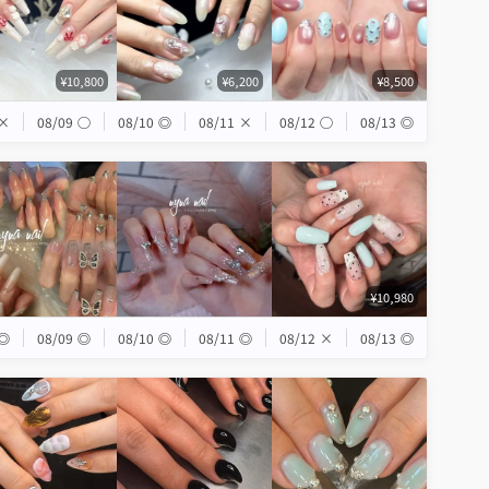
¥10,800
¥6,200
¥8,500
×
08/09
◯
08/10
◎
08/11
×
08/12
◯
08/13
◎
¥10,980
◎
08/09
◎
08/10
◎
08/11
◎
08/12
×
08/13
◎