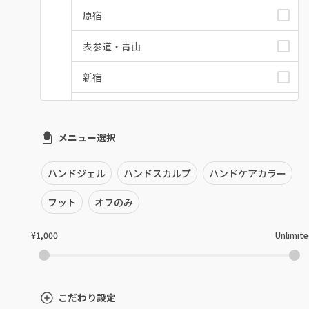
原宿
表参道・青山
新宿
池袋
メニュー選択
銀座・新橋・有楽町
恵比寿・代官山・中目黒
ハンドジェル
ハンドスカルプ
ハンドケアカラー
自由が丘・学芸大学
フット
オフのみ
六本木・麻布十番
¥1,000
Unlimit
三軒茶屋・用賀・二子玉川
下北沢・代々木上原
こだわり設定