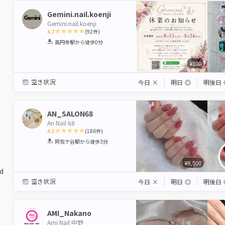
Gemini.nail.koenji
Gemini.nail.koenji
4.7
(
92
件)
1
2
3
4
5
高円寺駅
から徒歩0分
Star
Stars
Stars
Stars
Stars
¥100
空き状況
今日
×
明日
◎
明後日
AN_SALON68
An Nail 68
4.5
(
186
件)
1
2
3
4
5
阿佐ケ谷駅
から徒歩3分
Star
Stars
Stars
Stars
Stars
¥9,500
ed
空き状況
今日
×
明日
◎
明後日
AMI_Nakano
Ami Nail 中野