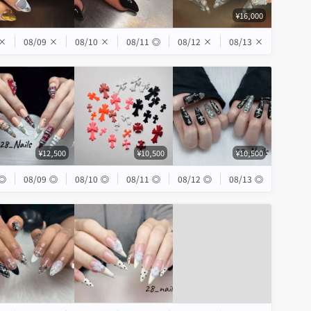
¥16,000
×
08/09
×
08/10
×
08/11
◎
08/12
×
08/13
×
¥12,500
¥10,500
¥10,500
◎
08/09
◎
08/10
◎
08/11
◎
08/12
◎
08/13
◎