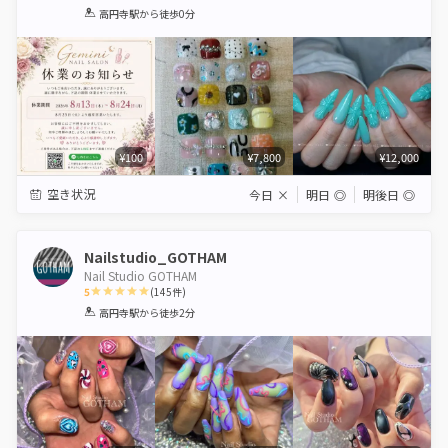
1
2
3
4
5
高円寺駅
から徒歩0分
Star
Stars
Stars
Stars
Stars
¥100
¥7,800
¥12,000
空き状況
今日
×
明日
◎
明後日
◎
Nailstudio_GOTHAM
Nail Studio GOTHAM
5
(
145
件)
1
2
3
4
5
高円寺駅
から徒歩2分
Star
Stars
Stars
Stars
Stars