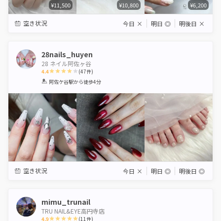
¥11,500
¥10,800
¥6,200
空き状況
今日
×
明日
◎
明後日
×
28nails_huyen
28 ネイル阿佐ヶ谷
4.4
(
47
件)
1
2
3
4
5
阿佐ケ谷駅
から徒歩4分
Star
Stars
Stars
Stars
Stars
空き状況
今日
×
明日
◎
明後日
◎
mimu_trunail
TRU NAIL&EYE高円寺店
4.9
(
11
件)