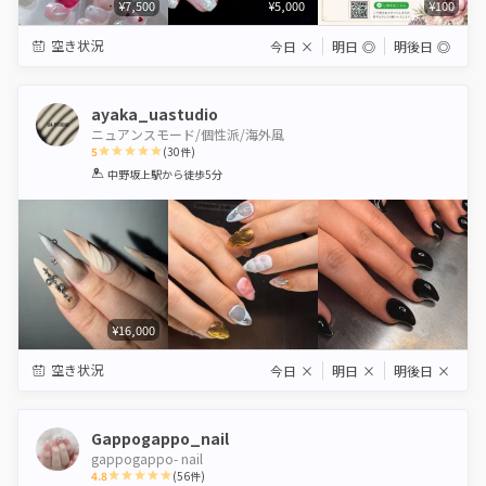
¥7,500
¥5,000
¥100
空き状況
今日
×
明日
◎
明後日
◎
ayaka_uastudio
ニュアンスモード/個性派/海外風
5
(
30
件)
1
2
3
4
5
中野坂上駅
から徒歩5分
Star
Stars
Stars
Stars
Stars
¥16,000
空き状況
今日
×
明日
×
明後日
×
Gappogappo_nail
gappogappo- nail
4.8
(
56
件)