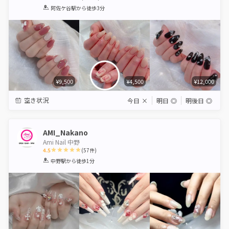
1
2
3
4
5
阿佐ケ谷駅
から徒歩3分
Star
Stars
Stars
Stars
Stars
¥9,500
¥4,500
¥12,000
空き状況
今日
×
明日
◎
明後日
◎
AMI_Nakano
Ami Nail 中野
4.5
(
57
件)
1
2
3
4
5
中野駅
から徒歩1分
Star
Stars
Stars
Stars
Stars