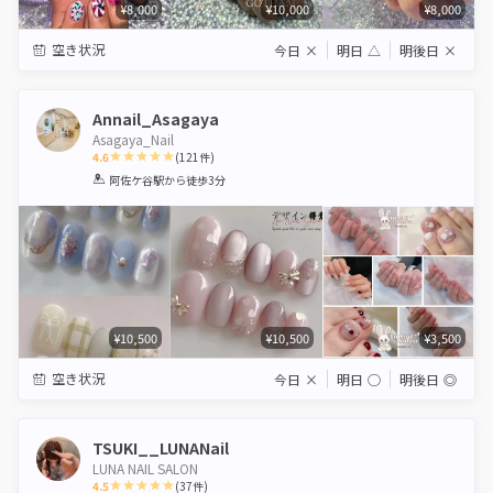
¥8,000
¥10,000
¥8,000
空き状況
今日
×
明日
△
明後日
×
Annail_Asagaya
Asagaya_Nail
4.6
(
121
件)
1
2
3
4
5
阿佐ケ谷駅
から徒歩3分
Star
Stars
Stars
Stars
Stars
¥10,500
¥10,500
¥3,500
空き状況
今日
×
明日
◯
明後日
◎
TSUKI__LUNANail
LUNA NAIL SALON
4.5
(
37
件)