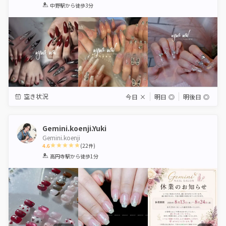
1
2
3
4
5
中野駅
から徒歩3分
Star
Stars
Stars
Stars
Stars
空き状況
今日
×
明日
◎
明後日
◎
Gemini.koenji.Yuki
Gemini.koenji
4.6
(
22
件)
1
2
3
4
5
高円寺駅
から徒歩1分
Star
Stars
Stars
Stars
Stars