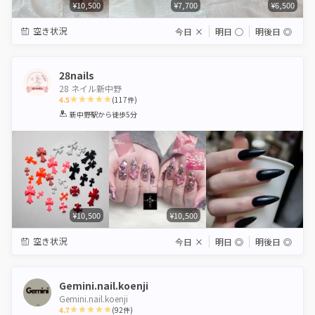
¥10,500
¥7,700
¥6,500
空き状況
今日
×
明日
◯
明後日
◎
28nails
28 ネイル新中野
4.5
(
117
件)
1
2
3
4
5
新中野駅
から徒歩5分
Star
Stars
Stars
Stars
Stars
¥10,500
¥10,500
空き状況
今日
×
明日
◎
明後日
◎
Gemini.nail.koenji
Gemini.nail.koenji
4.7
(
92
件)