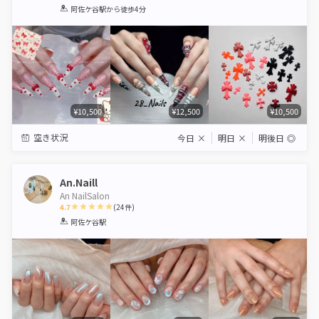
1
2
3
4
5
阿佐ケ谷駅
から徒歩4分
Star
Stars
Stars
Stars
Stars
¥10,500
¥12,500
¥10,500
空き状況
今日
×
明日
×
明後日
◎
An.Naill
An NailSalon
4.7
(
24
件)
1
2
3
4
5
阿佐ケ谷駅
Star
Stars
Stars
Stars
Stars