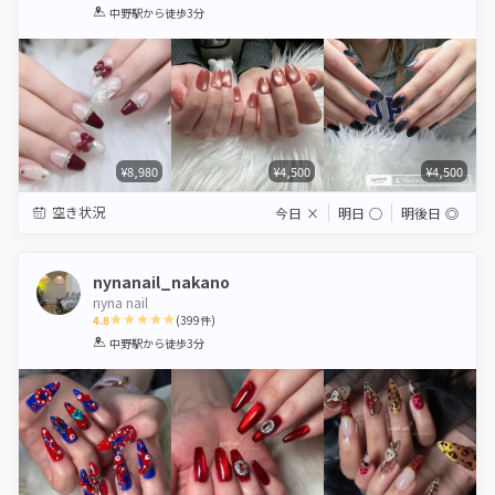
1
2
3
4
5
中野駅
から徒歩3分
Star
Stars
Stars
Stars
Stars
¥8,980
¥4,500
¥4,500
空き状況
今日
×
明日
◯
明後日
◎
nynanail_nakano
nyna nail
4.8
(
399
件)
1
2
3
4
5
中野駅
から徒歩3分
Star
Stars
Stars
Stars
Stars