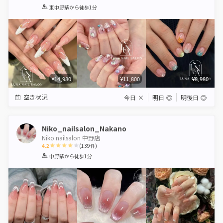
1
2
3
4
5
東中野駅
から徒歩1分
Star
Stars
Stars
Stars
Stars
¥14,980
¥11,800
¥8,980
空き状況
今日
×
明日
◎
明後日
◎
Niko_nailsalon_Nakano
Niko nailsalon 中野店
4.2
(
139
件)
1
2
3
4
5
中野駅
から徒歩1分
Star
Stars
Stars
Stars
Stars