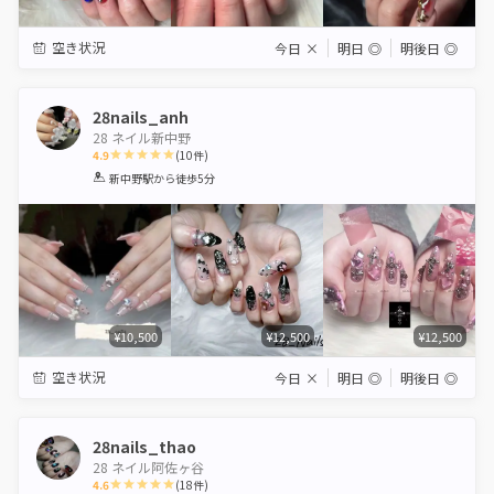
空き状況
今日
×
明日
◎
明後日
◎
28nails_anh
28 ネイル新中野
4.9
(
10
件)
1
2
3
4
5
新中野駅
から徒歩5分
Star
Stars
Stars
Stars
Stars
¥10,500
¥12,500
¥12,500
空き状況
今日
×
明日
◎
明後日
◎
28nails_thao
28 ネイル阿佐ヶ谷
4.6
(
18
件)