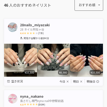
46
人のおすすめ
ネイリスト
おすすめ順
28nails_miyazaki
28 ネイル阿佐ヶ谷
4.4
(
7
件)
1
2
3
4
5
阿佐ケ谷駅
から徒歩4分
Star
Stars
Stars
Stars
Stars
¥10,500
¥8,980
¥10,500
空き状況
今日
×
明日
×
明後日
◎
nyna_nakano
長さだし専門nyna nail中野駅前店
4.8
(
86
件)