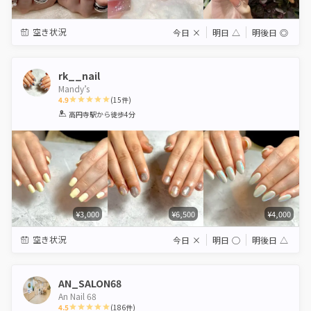
空き状況
今日
×
明日
△
明後日
◎
rk__nail
Mandy’s
4.9
(
15
件)
1
2
3
4
5
高円寺駅
から徒歩4分
Star
Stars
Stars
Stars
Stars
¥3,000
¥6,500
¥4,000
空き状況
今日
×
明日
◯
明後日
△
AN_SALON68
An Nail 68
4.5
(
186
件)