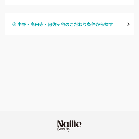
ハンドジェル
表参道・青山
中野・高円寺・阿佐ヶ谷のこだわり条件から探す
ハンドスカルプ
パラジェル
新宿
ハンドケアカラー
フィルイン
池袋
フット
持ち込み OK
銀座・新橋・有楽町
オフのみ
やり放題 あり
恵比寿・代官山・中目黒
初回オフ 無料
自由が丘・学芸大学