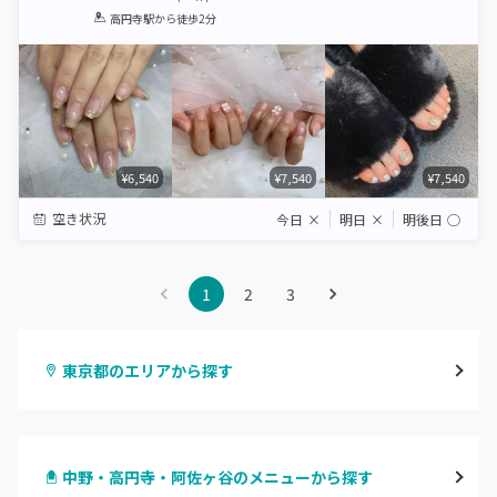
1
2
3
4
5
高円寺駅
から徒歩2分
Star
Stars
Stars
Stars
Stars
¥6,540
¥7,540
¥7,540
空き状況
今日
×
明日
×
明後日
◯
1
2
3
東京都のエリアから探す
渋谷
中野・高円寺・阿佐ヶ谷のメニューから探す
原宿