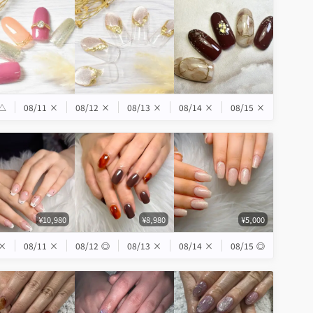
△
08/11
×
08/12
×
08/13
×
08/14
×
08/15
×
¥10,980
¥8,980
¥5,000
×
08/11
×
08/12
◎
08/13
×
08/14
×
08/15
◎