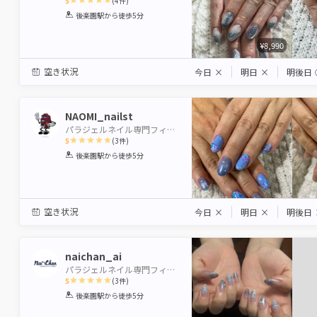
5
(
4
件)
1
2
3
4
5
後楽園駅
から徒歩5分
Star
Stars
Stars
Stars
Stars
¥8,990
空き状況
今日
×
明日
×
明後日
NAOMI_nailst
パラジェルネイル専門フィルイン導入店 Nai-Chan Nail 後楽園【水道橋店】
5
(
3
件)
1
2
3
4
5
後楽園駅
から徒歩5分
Star
Stars
Stars
Stars
Stars
空き状況
今日
×
明日
×
明後日
naichan_ai
パラジェルネイル専門フィルイン導入店 Nai-Chan Nail 後楽園【水道橋店】
5
(
3
件)
1
2
3
4
5
後楽園駅
から徒歩5分
Star
Stars
Stars
Stars
Stars