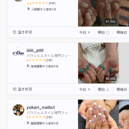
4.4
(
4
件)
1
2
3
4
5
三田駅
から徒歩1分
Star
Stars
Stars
Stars
Stars
¥7,500
空き状況
今日
×
明日
◯
明後日
iiiiii_p00
パラジェルネイル専門フィルイン導入店 Nai-Chan Nail 後楽園【水道橋店】
5
(
3
件)
1
2
3
4
5
後楽園駅
から徒歩5分
Star
Stars
Stars
Stars
Stars
¥8,990
空き状況
今日
×
明日
△
明後日
yukari_nailist
パラジェルネイル専門フィルイン導入店 Nai-Chan Nail 神楽坂 【本館】
5
(
2
件)
1
2
3
4
5
飯田橋駅
から徒歩5分
Star
Stars
Stars
Stars
Stars