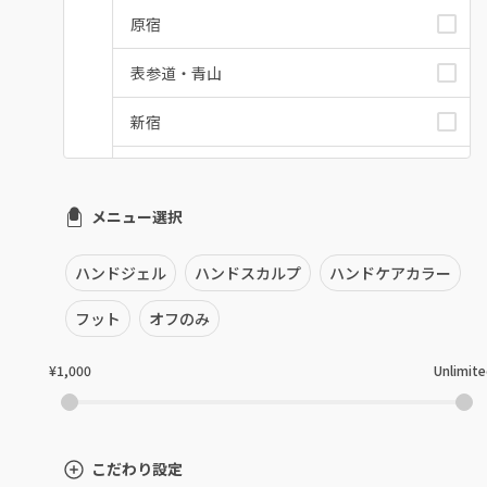
原宿
表参道・青山
新宿
池袋
メニュー選択
銀座・新橋・有楽町
恵比寿・代官山・中目黒
ハンドジェル
ハンドスカルプ
ハンドケアカラー
自由が丘・学芸大学
フット
オフのみ
六本木・麻布十番
¥1,000
Unlimit
三軒茶屋・用賀・二子玉川
下北沢・代々木上原
こだわり設定