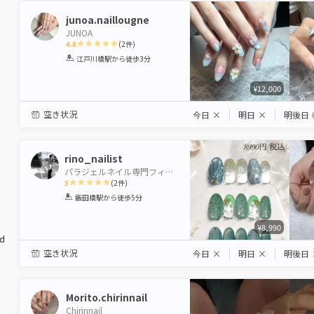
junoa.naillougne
JUNOA
4.8
(
2
件)
1
2
3
4
5
江戸川橋駅
から徒歩3分
Star
Stars
Stars
Stars
Stars
¥12,000
空き状況
今日
×
明日
×
明後日
rino_nailist
パラジェルネイル専門フィルイン導入店 Nai-Chan Nail 神楽坂 【本館】
5
(
2
件)
1
2
3
4
5
飯田橋駅
から徒歩5分
Star
Stars
Stars
Stars
Stars
¥8,990
ed
空き状況
今日
×
明日
×
明後日
Morito.chirinnail
Chirinnail