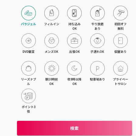
目黒・戸越・武蔵小山
北千住・町屋・亀有
パラジェル
フィルイン
持ち込み

やり放題

初回オフ

OK
あり
無料
錦糸町・小岩・青砥
吉祥寺・荻窪・三鷹
DVD観賞
メンズOK
出張OK
子連れOK
個室あり
立川・国立・国分寺
八王子・日野・昭島
リーズナブ
朝10時前
夜8時以降
駐車場あり
プライベー
ル
OK
OK
トサロン
中野・高円寺・阿佐ヶ谷
品川・大森・蒲田
ポイント3
倍
上野・日本橋・浅草
検索
日暮里・駒込・千駄木