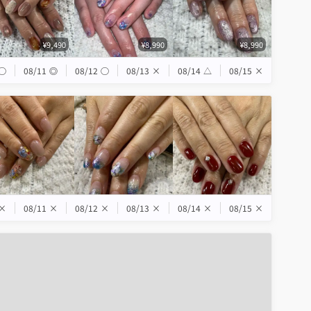
¥9,490
¥8,990
¥8,990
◯
08/11
◎
08/12
◯
08/13
×
08/14
△
08/15
×
×
08/11
×
08/12
×
08/13
×
08/14
×
08/15
×