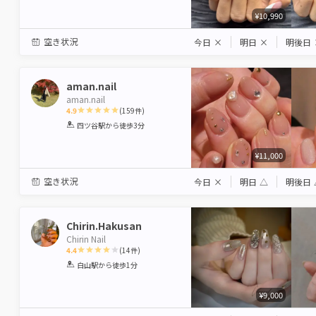
¥10,990
空き状況
今日
×
明日
×
明後日
aman.nail
aman.nail
4.9
(
159
件)
1
2
3
4
5
四ツ谷駅
から徒歩3分
Star
Stars
Stars
Stars
Stars
¥11,000
空き状況
今日
×
明日
△
明後日
Chirin.Hakusan
Chirin Nail
4.4
(
14
件)
1
2
3
4
5
白山駅
から徒歩1分
Star
Stars
Stars
Stars
Stars
¥9,000