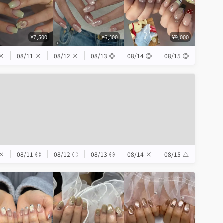
¥7,500
¥6,500
¥9,000
×
08/11
×
08/12
×
08/13
◎
08/14
◎
08/15
◎
×
08/11
◎
08/12
◯
08/13
◎
08/14
×
08/15
△