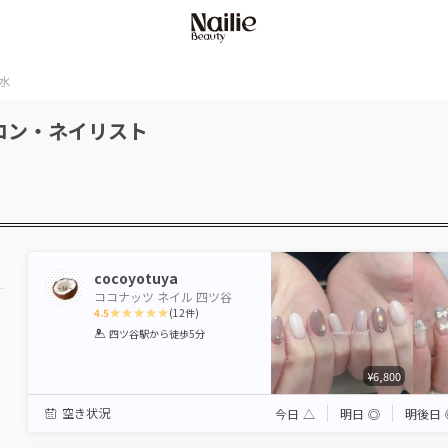
水
ロン・ネイリスト
cocoyotuya
ココナッツ ネイル 四ツ谷
4.5
(
12
件)
1
2
3
4
5
四ツ谷駅
から徒歩5分
Star
Stars
Stars
Stars
Stars
¥6,800
空き状況
今日
△
明日
◎
明後日