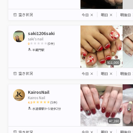
空き状況
今日
×
明日
×
明後日
saki1206saki
saki's nail
0
(
0
件)
1
2
3
4
5
半蔵門駅
Star
Stars
Stars
Stars
Stars
¥11,000
空き状況
今日
×
明日
×
明後日
KairosNail
Kairos Nail
4.9
(
5
件)
1
2
3
4
5
水道橋駅
から徒歩2分
Star
Stars
Stars
Stars
Stars
¥7,280
空き状況
今日
×
明日
×
明後日