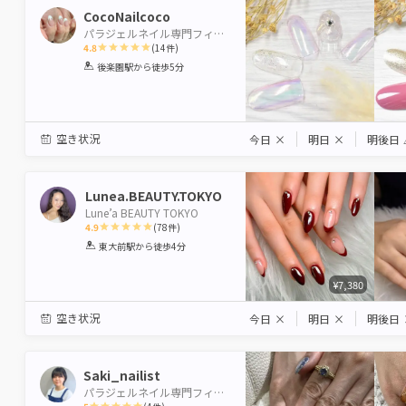
CocoNailcoco
パラジェルネイル専門フィルイン導入店 Nai-Chan Nail 後楽園【水道橋店】
4.8
(
14
件)
1
2
3
4
5
後楽園駅
から徒歩5分
Star
Stars
Stars
Stars
Stars
空き状況
今日
×
明日
×
明後日
Lunea.BEAUTY.TOKYO
Lune’a BEAUTY TOKYO
4.9
(
78
件)
1
2
3
4
5
東大前駅
から徒歩4分
Star
Stars
Stars
Stars
Stars
¥7,380
空き状況
今日
×
明日
×
明後日
Saki_nailist
パラジェルネイル専門フィルイン導入店 Nai-Chan Nail 後楽園【水道橋店】