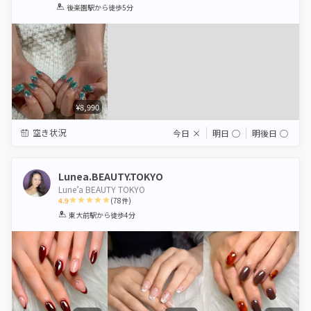
1
2
3
4
5
後楽園駅
から徒歩5分
Star
Stars
Stars
Stars
Stars
¥8,990
空き状況
今日
×
明日
◯
明後日
◯
Lunea.BEAUTY.TOKYO
Lune’a BEAUTY TOKYO
4.9
(
78
件)
1
2
3
4
5
東大前駅
から徒歩4分
Star
Stars
Stars
Stars
Stars