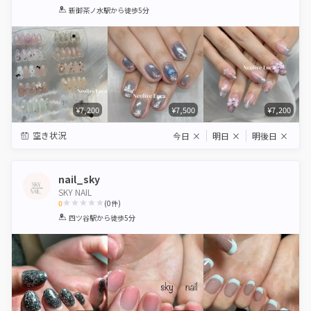
1
2
3
4
5
新御茶ノ水駅
から徒歩5分
Star
Stars
Stars
Stars
Stars
¥7,200
¥7,500
¥7,200
空き状況
今日
×
明日
×
明後日
×
nail_sky
SKY NAIL
0
(
0
件)
1
2
3
4
5
四ツ谷駅
から徒歩5分
Star
Stars
Stars
Stars
Stars