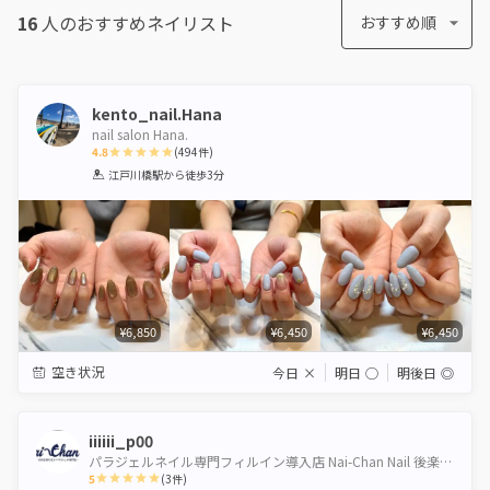
16
人のおすすめ
ネイリスト
おすすめ順
kento_nail.Hana
nail salon Hana.
4.8
(
494
件)
1
2
3
4
5
江戸川橋駅
から徒歩3分
Star
Stars
Stars
Stars
Stars
¥6,850
¥6,450
¥6,450
空き状況
今日
×
明日
◯
明後日
◎
iiiiii_p00
パラジェルネイル専門フィルイン導入店 Nai-Chan Nail 後楽園【水道橋店】
5
(
3
件)