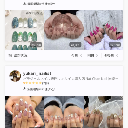
1
2
3
4
5
飯田橋駅
から徒歩5分
Star
Stars
Stars
Stars
Stars
¥8,990
¥8,490
¥7,990
空き状況
今日
×
明日
×
明後日
×
yukari_nailist
パラジェルネイル専門フィルイン導入店 Nai-Chan Nail 神楽坂 【本館】
5
(
2
件)
1
2
3
4
5
飯田橋駅
から徒歩5分
Star
Stars
Stars
Stars
Stars