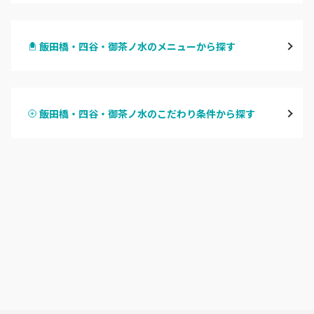
渋谷
飯田橋・四谷・御茶ノ水のメニューから探す
原宿
ハンドジェル
表参道・青山
飯田橋・四谷・御茶ノ水のこだわり条件から探す
ハンドスカルプ
パラジェル
新宿
ハンドケアカラー
フィルイン
池袋
フット
持ち込み OK
銀座・新橋・有楽町
オフのみ
やり放題 あり
恵比寿・代官山・中目黒