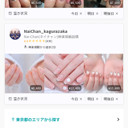
¥6,500
¥6,500
¥7,000
空き状況
今日
×
明日
×
明後日
×
NaiChan_kagurazaka
Nai-Chan(ネイチャン)神楽坂飯田橋
4.5
(
4
件)
1
2
3
4
5
神楽坂駅
から徒歩2分
Star
Stars
Stars
Stars
Stars
¥8,488
¥10,488
¥10,488
空き状況
今日
×
明日
×
明後日
×
東京都のエリアから探す