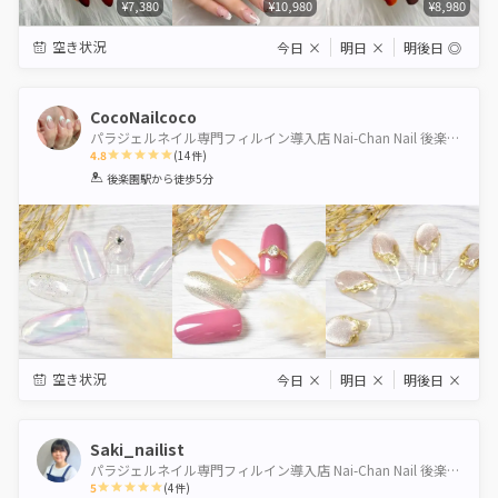
¥7,380
¥10,980
¥8,980
空き状況
今日
×
明日
×
明後日
◎
CocoNailcoco
パラジェルネイル専門フィルイン導入店 Nai-Chan Nail 後楽園【水道橋店】
4.8
(
14
件)
1
2
3
4
5
後楽園駅
から徒歩5分
Star
Stars
Stars
Stars
Stars
空き状況
今日
×
明日
×
明後日
×
Saki_nailist
パラジェルネイル専門フィルイン導入店 Nai-Chan Nail 後楽園【水道橋店】
5
(
4
件)