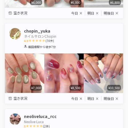
¥6,000
¥6,000
¥6,800
空き状況
今日
×
明日
×
明後日
×
chopin_yuka
ネイルサロンChopin
4.9
(
74
件)
1
2
3
4
5
飯田橋駅
から徒歩7分
Star
Stars
Stars
Stars
Stars
¥7,000
¥8,500
¥10,500
空き状況
今日
×
明日
×
明後日
×
neoliveluca_rcc
Neolive Luca
5
(
2
件)