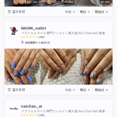
¥10,990
¥7,990
¥8,990
空き状況
今日
×
明日
×
明後日
×
NAOMI_nailst
パラジェルネイル専門フィルイン導入店 Nai-Chan Nail 後楽園【水道橋店】
5
(
3
件)
1
2
3
4
5
後楽園駅
から徒歩5分
Star
Stars
Stars
Stars
Stars
空き状況
今日
×
明日
×
明後日
×
naichan_ai
パラジェルネイル専門フィルイン導入店 Nai-Chan Nail 後楽園【水道橋店】
5
(
3
件)