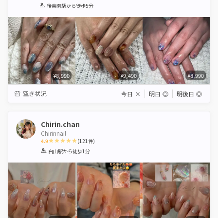
1
2
3
4
5
後楽園駅
から徒歩5分
Star
Stars
Stars
Stars
Stars
¥8,990
¥9,490
¥8,990
空き状況
今日
×
明日
◎
明後日
◎
Chirin.chan
Chirinnail
4.9
(
121
件)
1
2
3
4
5
白山駅
から徒歩1分
Star
Stars
Stars
Stars
Stars