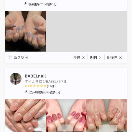
1
2
3
4
5
後楽園駅
から徒歩5分
Star
Stars
Stars
Stars
Stars
空き状況
今日
×
明日
×
明後日
×
BABELnail
ネイルサロンBABELバベル
4.7
(
16
件)
1
2
3
4
5
江戸川橋駅
から徒歩3分
Star
Stars
Stars
Stars
Stars