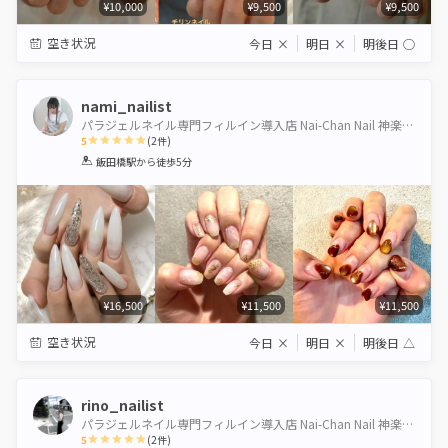
¥10,000
¥9,500
¥9,500
空き状況
今日
×
明日
×
明後日
◯
nami_nailist
パラジェルネイル専門フィルイン導入店 Nai-Chan Nail 神楽坂 【本館】
5
(
2
件)
1
2
3
4
5
飯田橋駅
から徒歩5分
Star
Stars
Stars
Stars
Stars
¥16,500
¥11,500
¥11,500
空き状況
今日
×
明日
×
明後日
△
rino_nailist
パラジェルネイル専門フィルイン導入店 Nai-Chan Nail 神楽坂 【本館】
5
(
2
件)