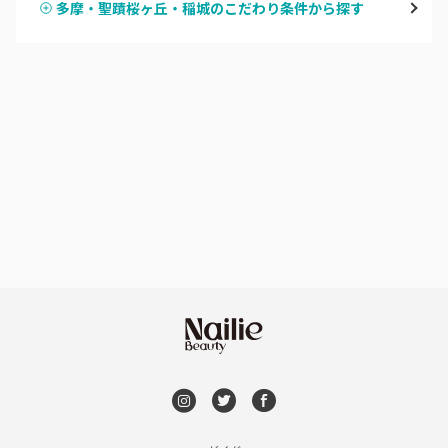
多摩・聖蹟桜ヶ丘・稲城のこだわり条件から探す
ハンドスカルプ
パラジェル
新宿
ハンドケアカラー
フィルイン
池袋
フット
持ち込み OK
銀座・新橋・有楽町
オフのみ
やり放題 あり
恵比寿・代官山・中目黒
初回オフ 無料
自由が丘・学芸大学
DVD観賞
六本木・麻布十番
メンズOK