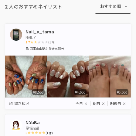
2
人のおすすめ
ネイリスト
おすすめ順
Nail_y_tama
NAIL Y
1.7
(
1
件)
1
2
3
4
5
京王永山駅
から徒歩25分
Star
Stars
Stars
Stars
Stars
¥8,500
¥4,000
¥5,000
空き状況
今日
×
明日
×
明後日
×
N.YuBa
足悩nail
5
(
1
件)