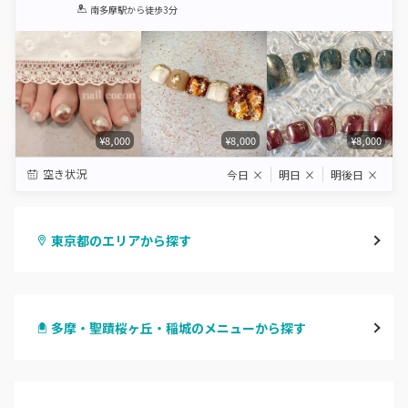
1
2
3
4
5
南多摩駅
から徒歩3分
Star
Stars
Stars
Stars
Stars
¥8,000
¥8,000
¥8,000
空き状況
今日
×
明日
×
明後日
×
東京都のエリアから探す
渋谷
多摩・聖蹟桜ヶ丘・稲城のメニューから探す
原宿
ハンドジェル
表参道・青山