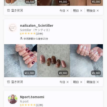
¥8,500
¥4,000
¥5,000
空き状況
今日
×
明日
×
明後日
×
nailsalon_Scintiller
Scintiller （サンティエ）
5
(
19
件)
1
2
3
4
5
中河原駅
から徒歩15分
Star
Stars
Stars
Stars
Stars
¥11,000
¥9,900
¥9,900
空き状況
今日
×
明日
×
明後日
×
Nport.tomomi
N port
5
(
12
件)