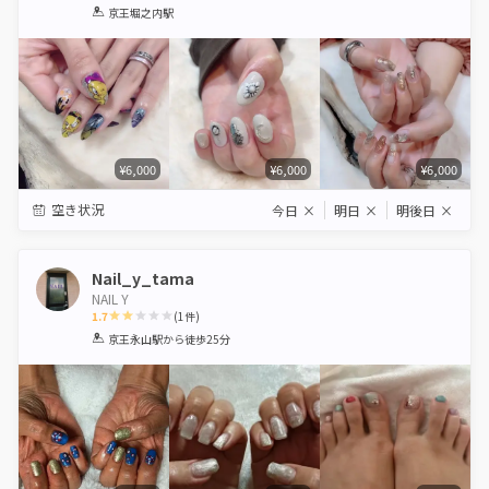
1
2
3
4
5
京王堀之内駅
Star
Stars
Stars
Stars
Stars
¥6,000
¥6,000
¥6,000
空き状況
今日
×
明日
×
明後日
×
Nail_y_tama
NAIL Y
1.7
(
1
件)
1
2
3
4
5
京王永山駅
から徒歩25分
Star
Stars
Stars
Stars
Stars