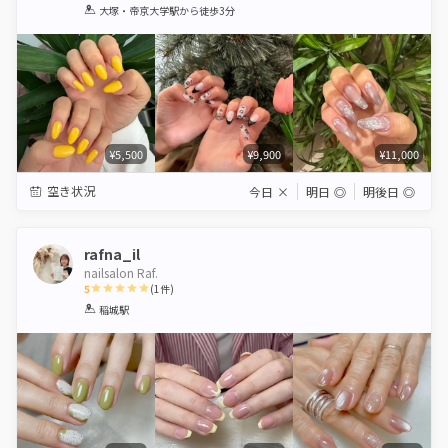
1
2
3
4
5
大塚・帝京大学駅
から徒歩3分
Star
Stars
Stars
Stars
Stars
¥5,500
¥9,900
¥11,000
空き状況
今日
×
明日
◎
明後日
◎
rafna_il
nailsalon Raf.
5
(
1
件)
1
2
3
4
5
稲城駅
Star
Stars
Stars
Stars
Stars