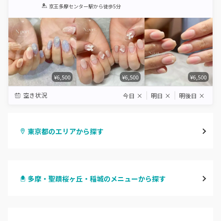
1
2
3
4
5
京王多摩センター駅
から徒歩5分
Star
Stars
Stars
Stars
Stars
¥6,500
¥6,500
¥6,500
空き状況
今日
×
明日
×
明後日
×
東京都のエリアから探す
渋谷
多摩・聖蹟桜ヶ丘・稲城のメニューから探す
原宿
ハンドジェル
表参道・青山