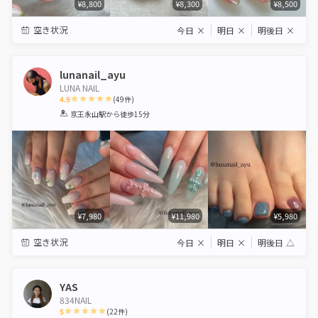
¥8,800
¥8,300
¥8,500
空き状況
今日
×
明日
×
明後日
×
lunanail_ayu
LUNA NAIL
4.9
(
49
件)
1
2
3
4
5
京王永山駅
から徒歩15分
Star
Stars
Stars
Stars
Stars
¥7,980
¥11,980
¥5,980
空き状況
今日
×
明日
×
明後日
△
YAS
834NAIL
5
(
22
件)