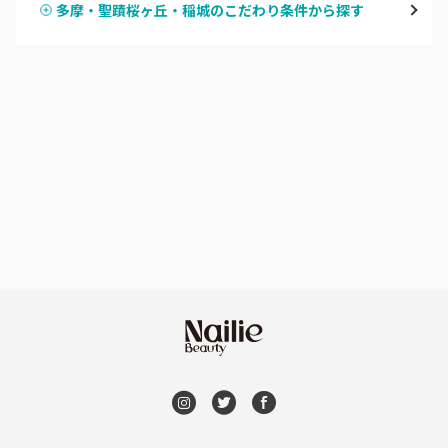
多摩・聖蹟桜ヶ丘・稲城のこだわり条件から探す
ハンドスカルプ
パラジェル
新宿
ハンドケアカラー
フィルイン
池袋
フット
持ち込み OK
銀座・新橋・有楽町
オフのみ
やり放題 あり
恵比寿・代官山・中目黒
初回オフ 無料
自由が丘・学芸大学
DVD観賞
六本木・麻布十番