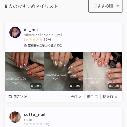
8
人のおすすめ
ネイリスト
おすすめ順
oli_mii
private nail salon'oli_mii
5
(
96
件)
1
2
3
4
5
聖蹟桜ヶ丘駅
から徒歩30分
Star
Stars
Stars
Stars
Stars
¥5,000
¥5,000
¥9,000
空き状況
今日
×
明日
◯
明後日
×
cotto_nail
cotto
0
(
0
件)