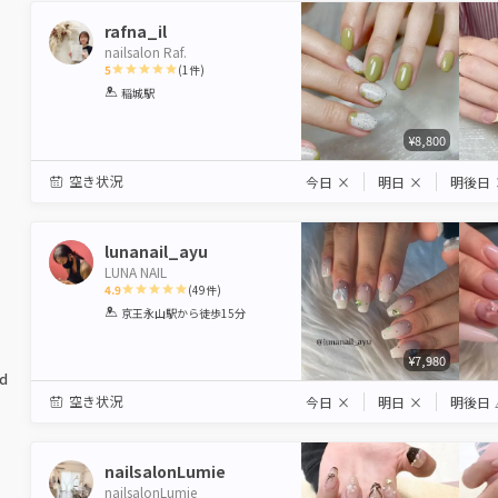
rafna_il
nailsalon Raf.
5
(
1
件)
1
2
3
4
5
稲城駅
Star
Stars
Stars
Stars
Stars
¥8,800
空き状況
今日
×
明日
×
明後日
lunanail_ayu
LUNA NAIL
4.9
(
49
件)
1
2
3
4
5
京王永山駅
から徒歩15分
Star
Stars
Stars
Stars
Stars
¥7,980
ed
空き状況
今日
×
明日
×
明後日
nailsalonLumie
nailsalonLumie