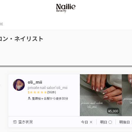
城
ロン・ネイリスト
oli_mii
private nail salon'oli_mii
5
(
96
件)
1
2
3
4
5
聖蹟桜ヶ丘駅
から徒歩30分
Star
Stars
Stars
Stars
Stars
¥5,000
空き状況
今日
×
明日
◯
明後日