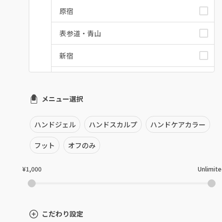
原宿
表参道・青山
新宿
池袋
メニュー選択
銀座・新橋・有楽町
恵比寿・代官山・中目黒
ハンドジェル
ハンドスカルプ
ハンドケアカラー
自由が丘・学芸大学
フット
オフのみ
六本木・麻布十番
¥1,000
Unlimit
三軒茶屋・用賀・二子玉川
下北沢・代々木上原
こだわり設定