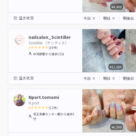
¥4,400
空き状況
今日
×
明日
×
明後日
nailsalon_Scintiller
Scintiller （サンティエ）
5
(
19
件)
1
2
3
4
5
中河原駅
から徒歩15分
Star
Stars
Stars
Stars
Stars
¥11,000
空き状況
今日
×
明日
×
明後日
Nport.tomomi
N port
5
(
12
件)
1
2
3
4
5
京王多摩センター駅
から徒歩5
分
Star
Stars
Stars
Stars
Stars
¥6,500