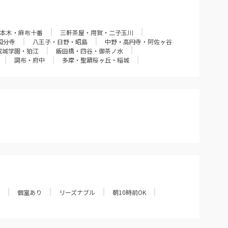
本木・麻布十番
三軒茶屋・用賀・二子玉川
国分寺
八王子・日野・昭島
中野・高円寺・阿佐ヶ谷
成城学園・狛江
飯田橋・四谷・御茶ノ水
調布・府中
多摩・聖蹟桜ヶ丘・稲城
個室あり
リーズナブル
朝10時前OK