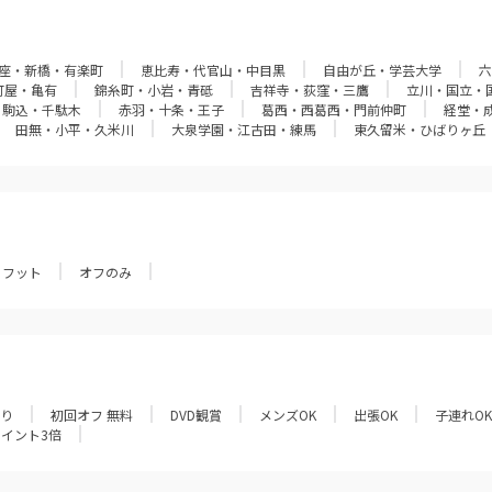
座・新橋・有楽町
恵比寿・代官山・中目黒
自由が丘・学芸大学
六
町屋・亀有
錦糸町・小岩・青砥
吉祥寺・荻窪・三鷹
立川・国立・
・駒込・千駄木
赤羽・十条・王子
葛西・西葛西・門前仲町
経堂・
田無・小平・久米川
大泉学園・江古田・練馬
東久留米・ひばりヶ丘
フット
オフのみ
あり
初回オフ 無料
DVD観賞
メンズOK
出張OK
子連れOK
ポイント3倍