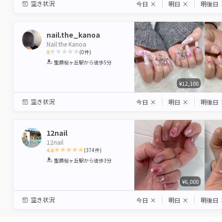
空き状況
今日
×
明日
×
明後日
nail.the_kanoa
Nail the Kanoa
0
(
0
件)
1
2
3
4
5
聖蹟桜ヶ丘駅
から徒歩5分
Star
Stars
Stars
Stars
Stars
¥12,100
空き状況
今日
×
明日
×
明後日
12nail
12nail
4.6
(
374
件)
1
2
3
4
5
聖蹟桜ヶ丘駅
から徒歩3分
Star
Stars
Stars
Stars
Stars
¥6,000
空き状況
今日
×
明日
×
明後日