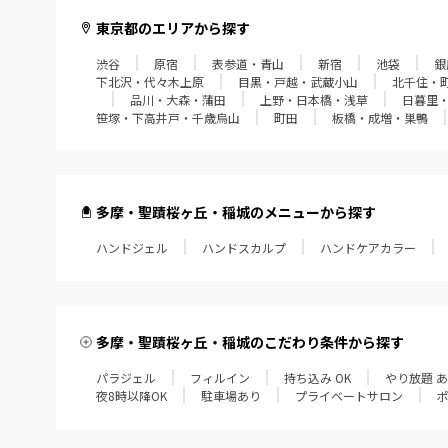
東京都のエリアから探す
渋谷
原宿
表参道・青山
新宿
池袋
銀
下北沢・代々木上原
目黒・戸越・武蔵小山
北千住・
品川・大森・蒲田
上野・日本橋・浅草
日暮里
笹塚・下高井戸・千歳烏山
町田
板橋・成増・巣鴨
多摩・聖蹟桜ヶ丘・稲城のメニューから探す
ハンドジェル
ハンドスカルプ
ハンドケアカラー
多摩・聖蹟桜ヶ丘・稲城のこだわり条件から探す
パラジェル
フィルイン
持ち込み OK
やり放題 
夜8時以降OK
駐車場あり
プライベートサロン