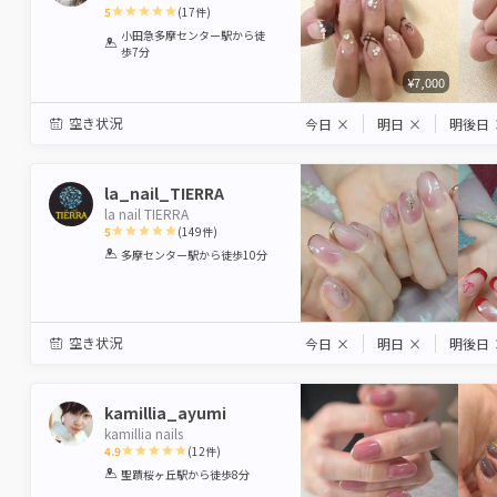
5
(
17
件)
1
2
3
4
5
小田急多摩センター駅
から徒
歩7分
Star
Stars
Stars
Stars
Stars
¥7,000
空き状況
今日
×
明日
×
明後日
la_nail_TIERRA
la nail TIERRA
5
(
149
件)
1
2
3
4
5
多摩センター駅
から徒歩10分
Star
Stars
Stars
Stars
Stars
空き状況
今日
×
明日
×
明後日
kamillia_ayumi
kamillia nails
4.9
(
12
件)
1
2
3
4
5
聖蹟桜ヶ丘駅
から徒歩8分
Star
Stars
Stars
Stars
Stars