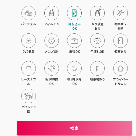
目黒・戸越・武蔵小山
北千住・町屋・亀有
パラジェル
フィルイン
持ち込み

やり放題

初回オフ

OK
あり
無料
錦糸町・小岩・青砥
吉祥寺・荻窪・三鷹
DVD観賞
メンズOK
出張OK
子連れOK
個室あり
立川・国立・国分寺
八王子・日野・昭島
リーズナブ
朝10時前
夜8時以降
駐車場あり
プライベー
ル
OK
OK
トサロン
中野・高円寺・阿佐ヶ谷
品川・大森・蒲田
ポイント3
倍
上野・日本橋・浅草
検索
日暮里・駒込・千駄木