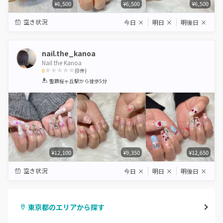
¥6,500
¥6,500
¥6,500
空き状況
今日
×
明日
×
明後日
×
nail.the_kanoa
Nail the Kanoa
0
(
0
件)
1
2
3
4
5
聖蹟桜ヶ丘駅
から徒歩5分
Star
Stars
Stars
Stars
Stars
¥12,100
¥9,350
¥12,650
空き状況
今日
×
明日
×
明後日
×
東京都のエリアから探す