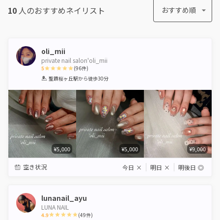
10
人のおすすめ
ネイリスト
おすすめ順
oli_mii
private nail salon'oli_mii
5
(
96
件)
1
2
3
4
5
聖蹟桜ヶ丘駅
から徒歩30分
Star
Stars
Stars
Stars
Stars
¥5,000
¥5,000
¥9,000
空き状況
今日
×
明日
×
明後日
◎
lunanail_ayu
LUNA NAIL
4.9
(
49
件)