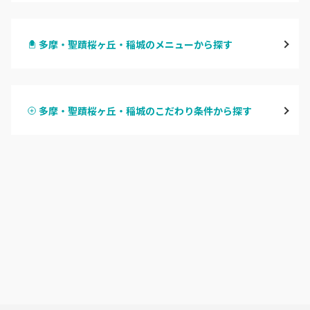
渋谷
多摩・聖蹟桜ヶ丘・稲城のメニューから探す
原宿
ハンドジェル
表参道・青山
多摩・聖蹟桜ヶ丘・稲城のこだわり条件から探す
ハンドスカルプ
パラジェル
新宿
ハンドケアカラー
フィルイン
池袋
フット
持ち込み OK
銀座・新橋・有楽町
オフのみ
やり放題 あり
恵比寿・代官山・中目黒