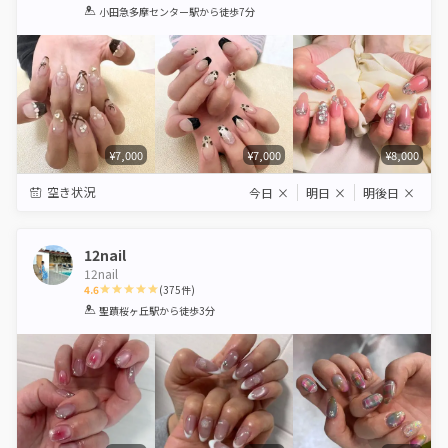
1
2
3
4
5
小田急多摩センター駅
から徒歩7分
Star
Stars
Stars
Stars
Stars
¥7,000
¥7,000
¥8,000
空き状況
今日
×
明日
×
明後日
×
12nail
12nail
4.6
(
375
件)
1
2
3
4
5
聖蹟桜ヶ丘駅
から徒歩3分
Star
Stars
Stars
Stars
Stars