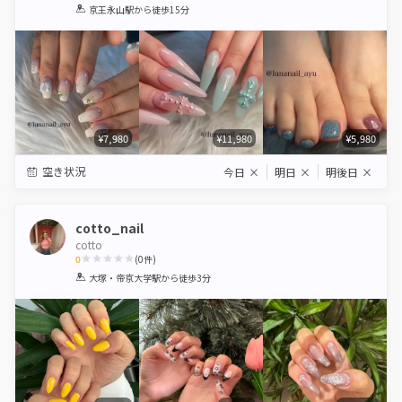
1
2
3
4
5
京王永山駅
から徒歩15分
Star
Stars
Stars
Stars
Stars
¥7,980
¥11,980
¥5,980
空き状況
今日
×
明日
×
明後日
×
cotto_nail
cotto
0
(
0
件)
1
2
3
4
5
大塚・帝京大学駅
から徒歩3分
Star
Stars
Stars
Stars
Stars