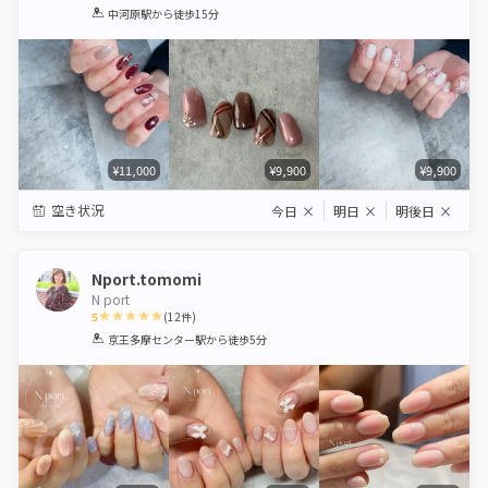
1
2
3
4
5
中河原駅
から徒歩15分
Star
Stars
Stars
Stars
Stars
¥11,000
¥9,900
¥9,900
空き状況
今日
×
明日
×
明後日
×
Nport.tomomi
N port
5
(
12
件)
1
2
3
4
5
京王多摩センター駅
から徒歩5分
Star
Stars
Stars
Stars
Stars