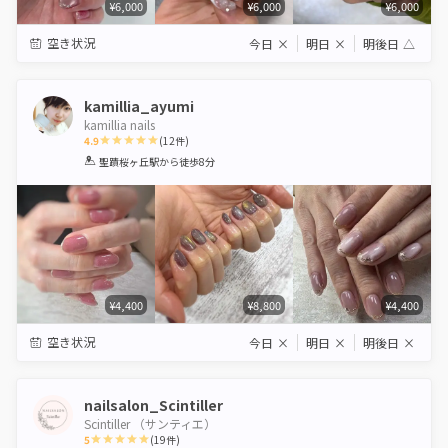
¥6,000
¥6,000
¥6,000
空き状況
今日
×
明日
×
明後日
△
kamillia_ayumi
kamillia nails
4.9
(
12
件)
1
2
3
4
5
聖蹟桜ヶ丘駅
から徒歩8分
Star
Stars
Stars
Stars
Stars
¥4,400
¥8,800
¥4,400
空き状況
今日
×
明日
×
明後日
×
nailsalon_Scintiller
Scintiller （サンティエ）
5
(
19
件)