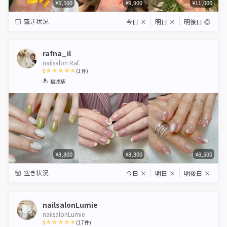
¥5,500
¥9,900
¥11,000
空き状況
今日
×
明日
×
明後日
◎
rafna_il
nailsalon Raf.
5
(
1
件)
1
2
3
4
5
稲城駅
Star
Stars
Stars
Stars
Stars
¥8,800
¥8,300
¥8,500
空き状況
今日
×
明日
×
明後日
×
nailsalonLumie
nailsalonLumie
5
(
17
件)