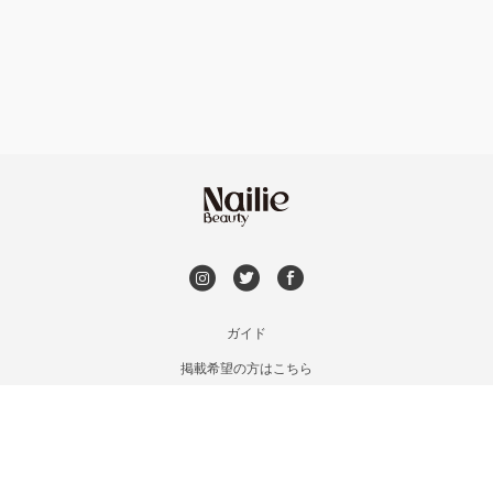
フット
持ち込み OK
銀座・新橋・有楽町
オフのみ
やり放題 あり
恵比寿・代官山・中目黒
初回オフ 無料
自由が丘・学芸大学
DVD観賞
六本木・麻布十番
メンズOK
ガイド
三軒茶屋・用賀・二子玉川
掲載希望の方はこちら
出張OK
利用規約
下北沢・代々木上原
お問い合わせ
子連れOK
特定商取引法に基づく表記
目黒・戸越・武蔵小山