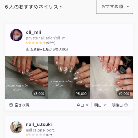
6
人のおすすめ
ネイリスト
おすすめ順
oli_mii
private nail salon'oli_mii
5
(
96
件)
1
2
3
4
5
聖蹟桜ヶ丘駅
から徒歩30分
Star
Stars
Stars
Stars
Stars
¥5,000
¥5,000
¥9,000
空き状況
今日
×
明日
×
明後日
◎
nail_u.tsuki
nail salon N port.
0
(
0
件)