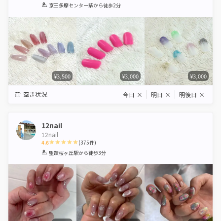
1
2
3
4
5
京王多摩センター駅
から徒歩2分
Star
Stars
Stars
Stars
Stars
¥3,500
¥3,000
¥3,000
空き状況
今日
×
明日
×
明後日
×
12nail
12nail
4.6
(
375
件)
1
2
3
4
5
聖蹟桜ヶ丘駅
から徒歩3分
Star
Stars
Stars
Stars
Stars