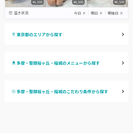
¥6,500
¥6,500
¥6,500
空き状況
今日
×
明日
×
明後日
×
東京都のエリアから探す
渋谷
多摩・聖蹟桜ヶ丘・稲城のメニューから探す
原宿
ハンドジェル
表参道・青山
多摩・聖蹟桜ヶ丘・稲城のこだわり条件から探す
ハンドスカルプ
パラジェル
新宿
ハンドケアカラー
フィルイン
池袋