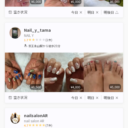
¥6,000
¥6,000
¥6,000
空き状況
今日
×
明日
×
明後日
△
Nail_y_tama
NAIL Y
1.7
(
1
件)
1
2
3
4
5
京王永山駅
から徒歩25分
Star
Stars
Stars
Stars
Stars
¥8,500
¥4,000
¥5,000
空き状況
今日
×
明日
×
明後日
×
nailsalonAR
nail salon AR
4.7
(
7
件)