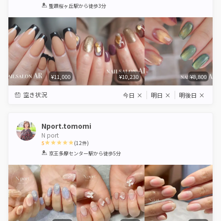
1
2
3
4
5
聖蹟桜ヶ丘駅
から徒歩3分
Star
Stars
Stars
Stars
Stars
¥11,000
¥10,230
¥8,800
空き状況
今日
×
明日
×
明後日
×
Nport.tomomi
N port
5
(
12
件)
1
2
3
4
5
京王多摩センター駅
から徒歩5分
Star
Stars
Stars
Stars
Stars