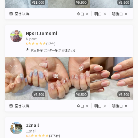
¥11,000
¥9,900
¥9,900
空き状況
今日
×
明日
×
明後日
×
Nport.tomomi
N port
5
(
12
件)
1
2
3
4
5
京王多摩センター駅
から徒歩5分
Star
Stars
Stars
Stars
Stars
¥6,500
¥6,500
¥6,500
空き状況
今日
×
明日
×
明後日
×
12nail
12nail
4.6
(
375
件)