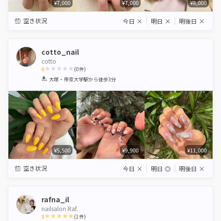
¥7,000
¥7,000
¥8,000
空き状況
今日
×
明日
×
明後日
×
cotto_nail
cotto
0
(
0
件)
1
2
3
4
5
大塚・帝京大学駅
から徒歩3分
Star
Stars
Stars
Stars
Stars
¥5,500
¥9,900
¥11,000
空き状況
今日
×
明日
◎
明後日
×
rafna_il
nailsalon Raf.
5
(
1
件)