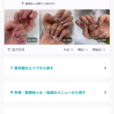
1
2
3
4
5
聖蹟桜ヶ丘駅
から徒歩3分
Star
Stars
Stars
Stars
Stars
¥6,000
¥6,000
¥6,000
空き状況
今日
×
明日
×
明後日
×
東京都のエリアから探す
渋谷
多摩・聖蹟桜ヶ丘・稲城のメニューから探す
原宿
ハンドジェル
表参道・青山