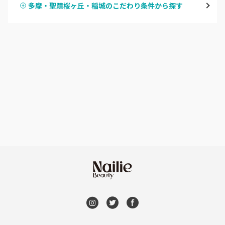
多摩・聖蹟桜ヶ丘・稲城のこだわり条件から探す
ハンドスカルプ
パラジェル
新宿
ハンドケアカラー
フィルイン
池袋
フット
持ち込み OK
銀座・新橋・有楽町
オフのみ
やり放題 あり
恵比寿・代官山・中目黒
初回オフ 無料
自由が丘・学芸大学
DVD観賞
六本木・麻布十番