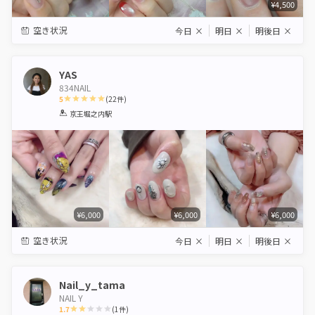
¥4,500
空き状況
今日
×
明日
×
明後日
×
YAS
834NAIL
5
(
22
件)
1
2
3
4
5
京王堀之内駅
Star
Stars
Stars
Stars
Stars
¥6,000
¥6,000
¥6,000
空き状況
今日
×
明日
×
明後日
×
Nail_y_tama
NAIL Y
1.7
(
1
件)