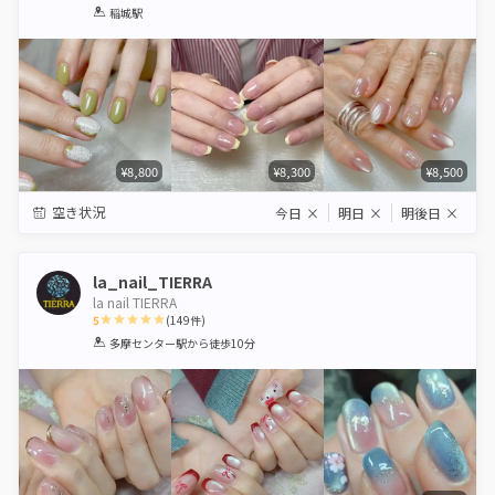
1
2
3
4
5
稲城駅
Star
Stars
Stars
Stars
Stars
¥8,800
¥8,300
¥8,500
空き状況
今日
×
明日
×
明後日
×
la_nail_TIERRA
la nail TIERRA
5
(
149
件)
1
2
3
4
5
多摩センター駅
から徒歩10分
Star
Stars
Stars
Stars
Stars