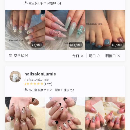
1
2
3
4
5
京王永山駅
から徒歩15分
Star
Stars
Stars
Stars
Stars
¥7,980
¥11,980
¥5,980
空き状況
今日
×
明日
△
明後日
×
nailsalonLumie
nailsalonLumie
5
(
17
件)
1
2
3
4
5
小田急多摩センター駅
から徒歩7分
Star
Stars
Stars
Stars
Stars