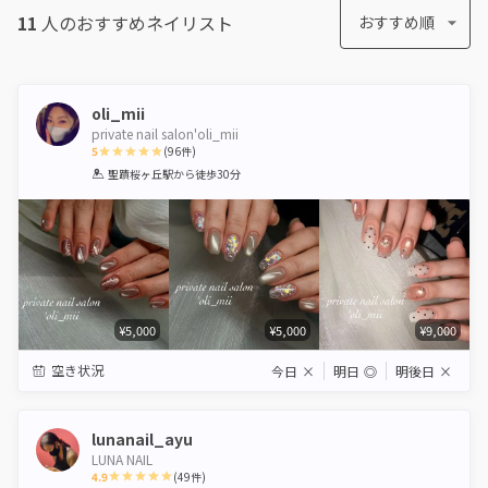
11
人のおすすめ
ネイリスト
おすすめ順
oli_mii
private nail salon'oli_mii
5
(
96
件)
1
2
3
4
5
聖蹟桜ヶ丘駅
から徒歩30分
Star
Stars
Stars
Stars
Stars
¥5,000
¥5,000
¥9,000
空き状況
今日
×
明日
◎
明後日
×
lunanail_ayu
LUNA NAIL
4.9
(
49
件)