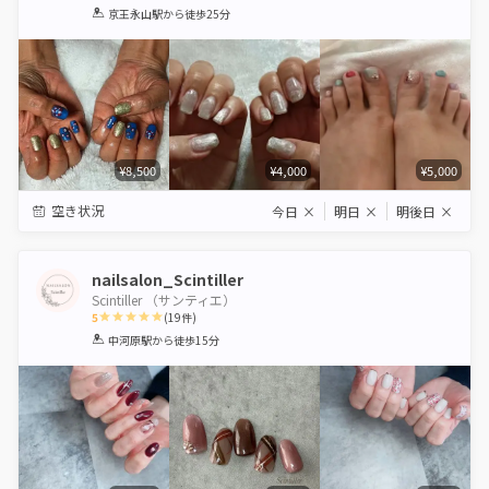
1
2
3
4
5
京王永山駅
から徒歩25分
Star
Stars
Stars
Stars
Stars
¥8,500
¥4,000
¥5,000
空き状況
今日
×
明日
×
明後日
×
nailsalon_Scintiller
Scintiller （サンティエ）
5
(
19
件)
1
2
3
4
5
中河原駅
から徒歩15分
Star
Stars
Stars
Stars
Stars