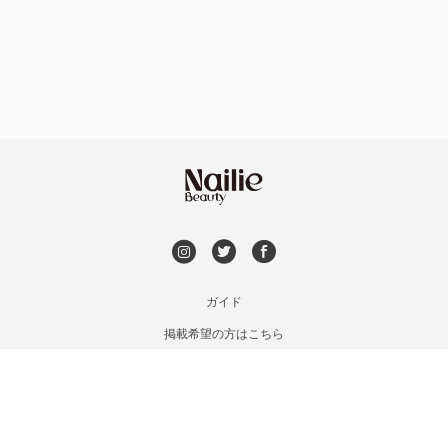
フット
持ち込み OK
銀座・新橋・有楽町
オフのみ
やり放題 あり
恵比寿・代官山・中目黒
初回オフ 無料
自由が丘・学芸大学
DVD観賞
六本木・麻布十番
メンズOK
ガイド
三軒茶屋・用賀・二子玉川
掲載希望の方はこちら
出張OK
利用規約
下北沢・代々木上原
お問い合わせ
子連れOK
特定商取引法に基づく表記
目黒・戸越・武蔵小山