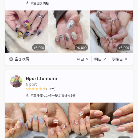
1
2
3
4
5
京王堀之内駅
Star
Stars
Stars
Stars
Stars
¥6,000
¥6,000
¥6,000
空き状況
今日
×
明日
×
明後日
×
Nport.tomomi
N port
5
(
12
件)
1
2
3
4
5
京王多摩センター駅
から徒歩5分
Star
Stars
Stars
Stars
Stars