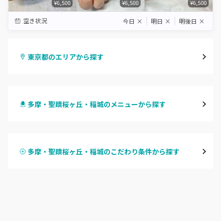
¥6,500
¥6,500
¥6,500
空き状況
今日
×
明日
×
明後日
×
東京都のエリアから探す
渋谷
多摩・聖蹟桜ヶ丘・稲城のメニューから探す
原宿
ハンドジェル
表参道・青山
多摩・聖蹟桜ヶ丘・稲城のこだわり条件から探す
ハンドスカルプ
パラジェル
新宿
ハンドケアカラー
フィルイン
池袋