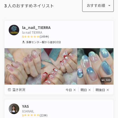
3
人のおすすめ
ネイリスト
おすすめ順
la_nail_TIERRA
la nail TIERRA
5
(
149
件)
1
2
3
4
5
多摩センター駅
から徒歩10分
Star
Stars
Stars
Stars
Stars
¥4,500
空き状況
今日
×
明日
×
明後日
×
YAS
834NAIL
5
(
22
件)