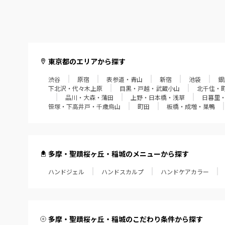
東京都のエリアから探す
渋谷
原宿
表参道・青山
新宿
池袋
銀
下北沢・代々木上原
目黒・戸越・武蔵小山
北千住・
品川・大森・蒲田
上野・日本橋・浅草
日暮里
笹塚・下高井戸・千歳烏山
町田
板橋・成増・巣鴨
多摩・聖蹟桜ヶ丘・稲城のメニューから探す
ハンドジェル
ハンドスカルプ
ハンドケアカラー
多摩・聖蹟桜ヶ丘・稲城のこだわり条件から探す