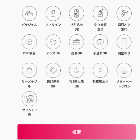
目黒・戸越・武蔵小山
北千住・町屋・亀有
パラジェル
フィルイン
持ち込み

やり放題

初回オフ

OK
あり
無料
錦糸町・小岩・青砥
吉祥寺・荻窪・三鷹
DVD観賞
メンズOK
出張OK
子連れOK
個室あり
立川・国立・国分寺
八王子・日野・昭島
リーズナブ
朝10時前
夜8時以降
駐車場あり
プライベー
ル
OK
OK
トサロン
中野・高円寺・阿佐ヶ谷
品川・大森・蒲田
ポイント3
倍
上野・日本橋・浅草
検索
日暮里・駒込・千駄木