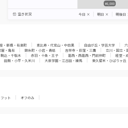
¥6,000
空き状況
今日
×
明日
×
明後日
座・新橋・有楽町
恵比寿・代官山・中目黒
自由が丘・学芸大学
六
町屋・亀有
錦糸町・小岩・青砥
吉祥寺・荻窪・三鷹
立川・国立・
・駒込・千駄木
赤羽・十条・王子
葛西・西葛西・門前仲町
経堂・
田無・小平・久米川
大泉学園・江古田・練馬
東久留米・ひばりヶ丘
フット
オフのみ