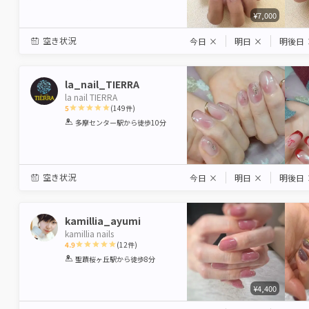
¥7,000
空き状況
今日
×
明日
×
明後日
la_nail_TIERRA
la nail TIERRA
5
(
149
件)
1
2
3
4
5
多摩センター駅
から徒歩10分
Star
Stars
Stars
Stars
Stars
空き状況
今日
×
明日
×
明後日
kamillia_ayumi
kamillia nails
4.9
(
12
件)
1
2
3
4
5
聖蹟桜ヶ丘駅
から徒歩8分
Star
Stars
Stars
Stars
Stars
¥4,400