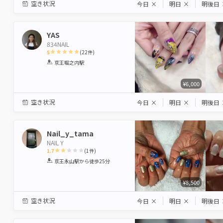
空き状況
今日
×
明日
×
明後日
YAS
834NAIL
5
(
22
件)
1
2
3
4
5
京王堀之内駅
Star
Stars
Stars
Stars
Stars
¥6,000
空き状況
今日
×
明日
×
明後日
Nail_y_tama
NAIL Y
1.7
(
1
件)
1
2
3
4
5
京王永山駅
から徒歩25分
Star
Stars
Stars
Stars
Stars
¥8,500
空き状況
今日
×
明日
×
明後日