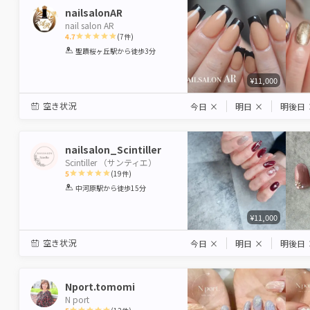
nailsalonAR
nail salon AR
4.7
(
7
件)
1
2
3
4
5
聖蹟桜ヶ丘駅
から徒歩3分
Star
Stars
Stars
Stars
Stars
¥11,000
空き状況
今日
×
明日
×
明後日
nailsalon_Scintiller
Scintiller （サンティエ）
5
(
19
件)
1
2
3
4
5
中河原駅
から徒歩15分
Star
Stars
Stars
Stars
Stars
¥11,000
空き状況
今日
×
明日
×
明後日
Nport.tomomi
N port