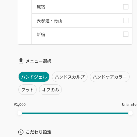
原宿
表参道・青山
新宿
池袋
メニュー選択
銀座・新橋・有楽町
恵比寿・代官山・中目黒
ハンドジェル
ハンドスカルプ
ハンドケアカラー
自由が丘・学芸大学
フット
オフのみ
六本木・麻布十番
¥1,000
Unlimit
三軒茶屋・用賀・二子玉川
下北沢・代々木上原
こだわり設定