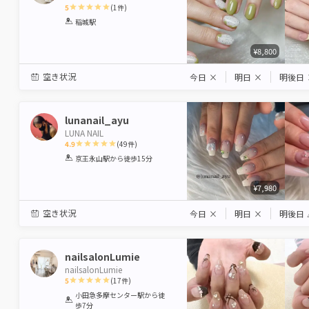
5
(
1
件)
1
2
3
4
5
稲城駅
Star
Stars
Stars
Stars
Stars
¥8,800
空き状況
今日
×
明日
×
明後日
lunanail_ayu
LUNA NAIL
4.9
(
49
件)
1
2
3
4
5
京王永山駅
から徒歩15分
Star
Stars
Stars
Stars
Stars
¥7,980
空き状況
今日
×
明日
×
明後日
nailsalonLumie
nailsalonLumie
5
(
17
件)
1
2
3
4
5
小田急多摩センター駅
から徒
歩7分
Star
Stars
Stars
Stars
Stars