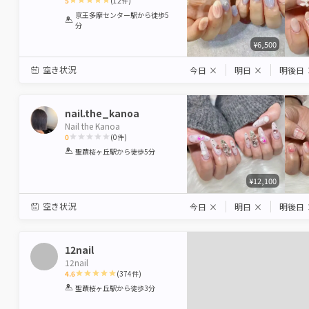
5
(
12
件)
1
2
3
4
5
京王多摩センター駅
から徒歩5
分
Star
Stars
Stars
Stars
Stars
¥6,500
空き状況
今日
×
明日
×
明後日
nail.the_kanoa
Nail the Kanoa
0
(
0
件)
1
2
3
4
5
聖蹟桜ヶ丘駅
から徒歩5分
Star
Stars
Stars
Stars
Stars
¥12,100
空き状況
今日
×
明日
×
明後日
12nail
12nail
4.6
(
374
件)
1
2
3
4
5
聖蹟桜ヶ丘駅
から徒歩3分
Star
Stars
Stars
Stars
Stars