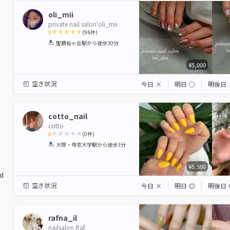
oli_mii
private nail salon'oli_mii
5
(
96
件)
1
2
3
4
5
聖蹟桜ヶ丘駅
から徒歩30分
Star
Stars
Stars
Stars
Stars
¥5,000
空き状況
今日
×
明日
◯
明後日
cotto_nail
cotto
0
(
0
件)
1
2
3
4
5
大塚・帝京大学駅
から徒歩3分
Star
Stars
Stars
Stars
Stars
¥5,500
ed
空き状況
今日
×
明日
◎
明後日
rafna_il
nailsalon Raf.