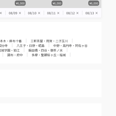
¥6,000
¥6,000
¥6,000
×
08/09
×
08/10
×
08/11
×
08/12
×
08/13
×
本木・麻布十番
三軒茶屋・用賀・二子玉川
国分寺
八王子・日野・昭島
中野・高円寺・阿佐ヶ谷
成城学園・狛江
飯田橋・四谷・御茶ノ水
調布・府中
多摩・聖蹟桜ヶ丘・稲城