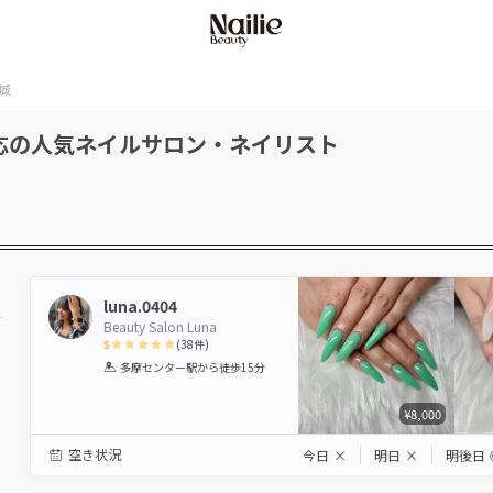
城
応の人気ネイルサロン・ネイリスト
luna.0404
Beauty Salon Luna
5
(
38
件)
1
2
3
4
5
多摩センター駅
から徒歩15分
Star
Stars
Stars
Stars
Stars
¥8,000
空き状況
今日
×
明日
×
明後日