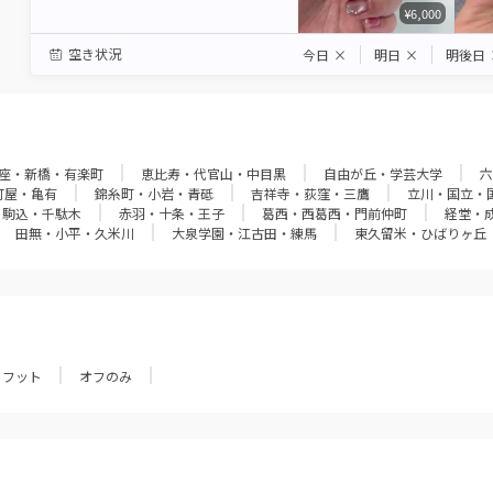
¥6,000
空き状況
今日
×
明日
×
明後日
座・新橋・有楽町
恵比寿・代官山・中目黒
自由が丘・学芸大学
六
町屋・亀有
錦糸町・小岩・青砥
吉祥寺・荻窪・三鷹
立川・国立・
・駒込・千駄木
赤羽・十条・王子
葛西・西葛西・門前仲町
経堂・
田無・小平・久米川
大泉学園・江古田・練馬
東久留米・ひばりヶ丘
フット
オフのみ