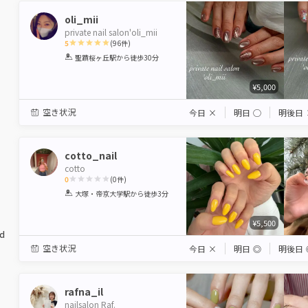
oli_mii
private nail salon'oli_mii
5
(
96
件)
1
2
3
4
5
聖蹟桜ヶ丘駅
から徒歩30分
Star
Stars
Stars
Stars
Stars
¥5,000
空き状況
今日
×
明日
◯
明後日
cotto_nail
cotto
0
(
0
件)
1
2
3
4
5
大塚・帝京大学駅
から徒歩3分
Star
Stars
Stars
Stars
Stars
¥5,500
ed
空き状況
今日
×
明日
◎
明後日
rafna_il
nailsalon Raf.