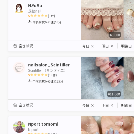
N.YuBa
足悩nail
5
(
1
件)
1
2
3
4
5
南多摩駅
から徒歩3分
Star
Stars
Stars
Stars
Stars
¥8,000
空き状況
今日
×
明日
×
明後日
nailsalon_Scintiller
Scintiller （サンティエ）
5
(
19
件)
1
2
3
4
5
中河原駅
から徒歩15分
Star
Stars
Stars
Stars
Stars
¥11,000
空き状況
今日
×
明日
×
明後日
Nport.tomomi
N port