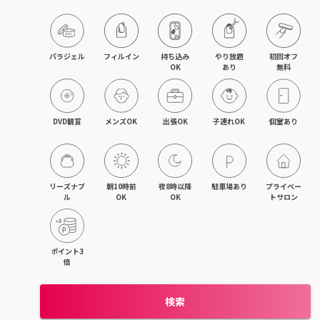
目黒・戸越・武蔵小山
北千住・町屋・亀有
パラジェル
フィルイン
持ち込み

やり放題

初回オフ

OK
あり
無料
錦糸町・小岩・青砥
吉祥寺・荻窪・三鷹
DVD観賞
メンズOK
出張OK
子連れOK
個室あり
立川・国立・国分寺
八王子・日野・昭島
リーズナブ
朝10時前
夜8時以降
駐車場あり
プライベー
ル
OK
OK
トサロン
中野・高円寺・阿佐ヶ谷
品川・大森・蒲田
ポイント3
倍
上野・日本橋・浅草
検索
日暮里・駒込・千駄木