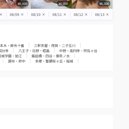
¥6,000
¥6,000
¥6,000
×
08/09
×
08/10
×
08/11
×
08/12
×
08/13
×
本木・麻布十番
三軒茶屋・用賀・二子玉川
国分寺
八王子・日野・昭島
中野・高円寺・阿佐ヶ谷
成城学園・狛江
飯田橋・四谷・御茶ノ水
調布・府中
多摩・聖蹟桜ヶ丘・稲城