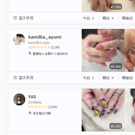
¥7,000
空き状況
今日
×
明日
×
明後日
kamillia_ayumi
kamillia nails
4.9
(
12
件)
1
2
3
4
5
聖蹟桜ヶ丘駅
から徒歩8分
Star
Stars
Stars
Stars
Stars
¥4,400
空き状況
今日
×
明日
×
明後日
YAS
834NAIL
5
(
22
件)
1
2
3
4
5
京王堀之内駅
Star
Stars
Stars
Stars
Stars
¥6,000