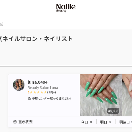
城
気ネイルサロン・ネイリスト
luna.0404
Beauty Salon Luna
5
(
38
件)
1
2
3
4
5
多摩センター駅
から徒歩15分
Star
Stars
Stars
Stars
Stars
¥8,000
空き状況
今日
×
明日
×
明後日