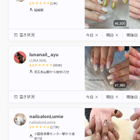
5
(
1
件)
1
2
3
4
5
稲城駅
Star
Stars
Stars
Stars
Stars
¥8,800
空き状況
今日
×
明日
×
明後日
lunanail_ayu
LUNA NAIL
4.9
(
49
件)
1
2
3
4
5
京王永山駅
から徒歩15分
Star
Stars
Stars
Stars
Stars
¥7,980
空き状況
今日
×
明日
×
明後日
nailsalonLumie
nailsalonLumie
5
(
17
件)
1
2
3
4
5
小田急多摩センター駅
から徒
歩7分
Star
Stars
Stars
Stars
Stars