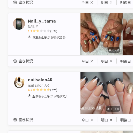
空き状況
今日
×
明日
×
明後日
Nail_y_tama
NAIL Y
1.7
(
1
件)
1
2
3
4
5
京王永山駅
から徒歩25分
Star
Stars
Stars
Stars
Stars
¥8,500
空き状況
今日
×
明日
×
明後日
nailsalonAR
nail salon AR
4.7
(
7
件)
1
2
3
4
5
聖蹟桜ヶ丘駅
から徒歩3分
Star
Stars
Stars
Stars
Stars
¥11,000
空き状況
今日
×
明日
×
明後日