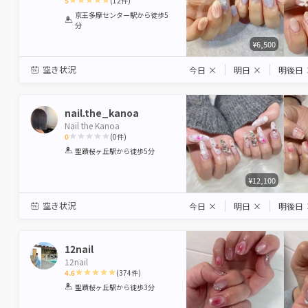
5
(
12
件)
1
2
3
4
5
京王多摩センター駅
から徒歩5
分
Star
Stars
Stars
Stars
Stars
¥6,500
空き状況
今日
×
明日
×
明後日
nail.the_kanoa
Nail the Kanoa
0
(
0
件)
1
2
3
4
5
聖蹟桜ヶ丘駅
から徒歩5分
Star
Stars
Stars
Stars
Stars
¥12,100
空き状況
今日
×
明日
×
明後日
12nail
12nail
4.6
(
374
件)
1
2
3
4
5
聖蹟桜ヶ丘駅
から徒歩3分
Star
Stars
Stars
Stars
Stars