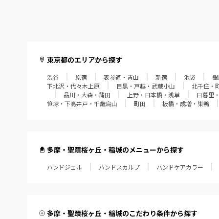
東京都のエリアから探す
渋谷
原宿
表参道・青山
新宿
池袋
銀
下北沢・代々木上原
目黒・戸越・武蔵小山
北千住・
品川・大森・蒲田
上野・日本橋・浅草
日暮里
笹塚・下高井戸・千歳烏山
町田
板橋・成増・巣鴨
多摩・聖蹟桜ヶ丘・稲城のメニューから探す
ハンドジェル
ハンドスカルプ
ハンドケアカラー
多摩・聖蹟桜ヶ丘・稲城のこだわり条件から探す