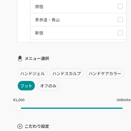
原宿
表参道・青山
新宿
池袋
メニュー選択
銀座・新橋・有楽町
恵比寿・代官山・中目黒
ハンドジェル
ハンドスカルプ
ハンドケアカラー
自由が丘・学芸大学
フット
オフのみ
六本木・麻布十番
¥1,000
Unlimit
三軒茶屋・用賀・二子玉川
下北沢・代々木上原
こだわり設定