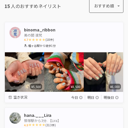
15
人のおすすめ
ネイリスト
おすすめ順
binoma_ribbon
美の間 凛梵
4.7
(
18
件)
1
2
3
4
5
幡ヶ谷駅
から徒歩1分
Star
Stars
Stars
Stars
Stars
¥5,500
¥8,500
¥6,000
空き状況
今日
◎
明日
◎
明後日
◎
hana.___Lira
笹塚駅から3分. 【Lira】
4.9
(
313
件)