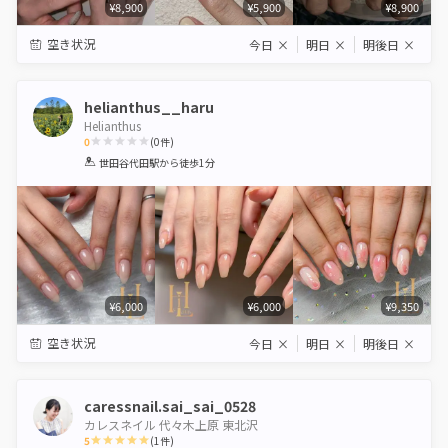
¥8,900
¥5,900
¥8,900
空き状況
今日
×
明日
×
明後日
×
helianthus__haru
Helianthus
0
(
0
件)
1
2
3
4
5
世田谷代田駅
から徒歩1分
Star
Stars
Stars
Stars
Stars
¥6,000
¥6,000
¥9,350
空き状況
今日
×
明日
×
明後日
×
caressnail.sai_sai_0528
カレスネイル 代々木上原 東北沢
5
(
1
件)