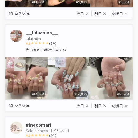
¥11,000
¥9,000
¥9,000
空き状況
今日
×
明日
×
明後日
×
__luluchien__
luluchien
4.8
(
6
件)
1
2
3
4
5
代々木上原駅
から徒歩1分
Star
Stars
Stars
Stars
Stars
¥14,000
¥14,000
¥10,800
空き状況
今日
×
明日
×
明後日
×
Irinecomari
Salon Irineco ［イリネコ］
4.9
(
5
件)