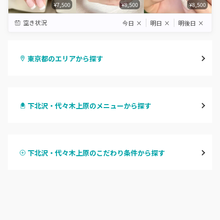
¥7,500
¥8,500
¥8,500
空き状況
今日
×
明日
×
明後日
×
東京都のエリアから探す
渋谷
下北沢・代々木上原のメニューから探す
原宿
ハンドジェル
表参道・青山
下北沢・代々木上原のこだわり条件から探す
ハンドスカルプ
パラジェル
新宿
ハンドケアカラー
フィルイン
池袋