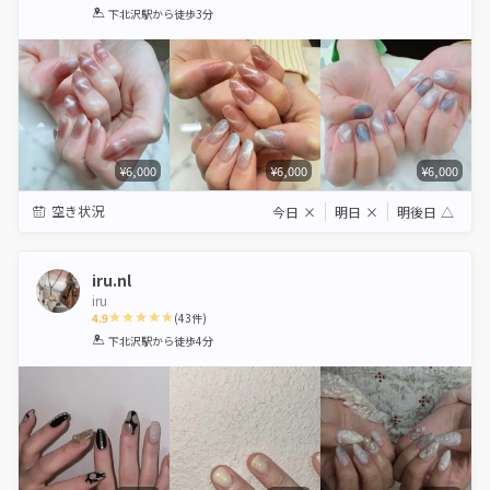
1
2
3
4
5
下北沢駅
から徒歩3分
Star
Stars
Stars
Stars
Stars
¥6,000
¥6,000
¥6,000
空き状況
今日
×
明日
×
明後日
△
iru.nl
iru
4.9
(
43
件)
1
2
3
4
5
下北沢駅
から徒歩4分
Star
Stars
Stars
Stars
Stars