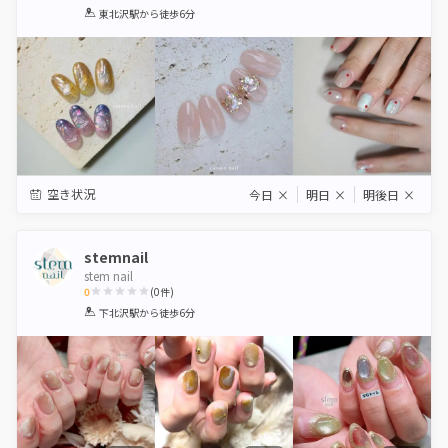
1
2
3
4
5
東北沢駅
から徒歩6分
Star
Stars
Stars
Stars
Stars
空き状況
今日
×
明日
×
明後日
×
stemnail
stem nail
0
(
0
件)
1
2
3
4
5
下北沢駅
から徒歩6分
Star
Stars
Stars
Stars
Stars