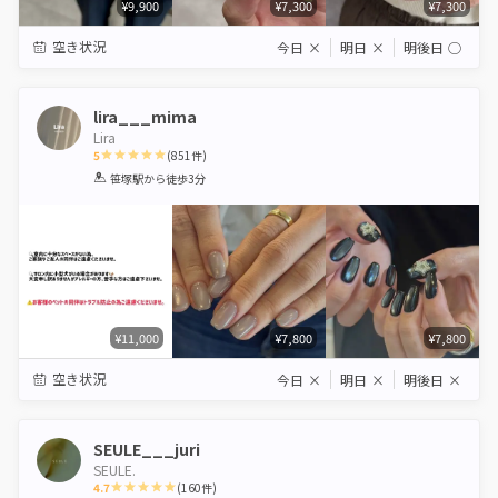
¥9,900
¥7,300
¥7,300
空き状況
今日
×
明日
×
明後日
◯
lira___mima
Lira
5
(
851
件)
1
2
3
4
5
笹塚駅
から徒歩3分
Star
Stars
Stars
Stars
Stars
¥11,000
¥7,800
¥7,800
空き状況
今日
×
明日
×
明後日
×
SEULE___juri
SEULE.
4.7
(
160
件)