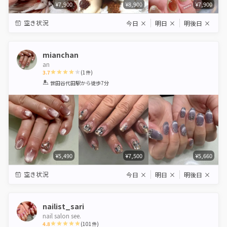
¥7,900
¥8,900
¥7,900
空き状況
今日
×
明日
×
明後日
×
mianchan
an
3.7
(
1
件)
1
2
3
4
5
世田谷代田駅
から徒歩7分
Star
Stars
Stars
Stars
Stars
¥5,490
¥7,500
¥5,660
空き状況
今日
×
明日
×
明後日
×
nailist_sari
nail salon see.
4.8
(
101
件)