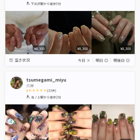
1
2
3
4
5
下北沢駅
から徒歩5分
Star
Stars
Stars
Stars
Stars
¥8,300
¥8,300
¥8,300
空き状況
今日
×
明日
◎
明後日
◎
tsumegami_miyu
爪神
5
(
33
件)
1
2
3
4
5
池ノ上駅
から徒歩2分
Star
Stars
Stars
Stars
Stars