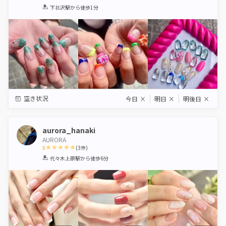
1
2
3
4
5
下北沢駅
から徒歩1分
Star
Stars
Stars
Stars
Stars
空き状況
今日
×
明日
×
明後日
×
aurora_hanaki
AURORA
5
(
3
件)
1
2
3
4
5
代々木上原駅
から徒歩6分
Star
Stars
Stars
Stars
Stars