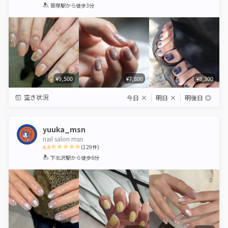
1
2
3
4
5
笹塚駅
から徒歩3分
Star
Stars
Stars
Stars
Stars
¥9,500
¥7,800
¥8,300
空き状況
今日
×
明日
×
明後日
◎
yuuka_msn
nail salon msn
4.9
(
129
件)
1
2
3
4
5
下北沢駅
から徒歩6分
Star
Stars
Stars
Stars
Stars