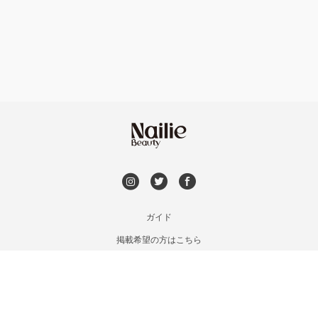
フット
持ち込み OK
銀座・新橋・有楽町
オフのみ
やり放題 あり
恵比寿・代官山・中目黒
初回オフ 無料
自由が丘・学芸大学
DVD観賞
六本木・麻布十番
メンズOK
ガイド
三軒茶屋・用賀・二子玉川
掲載希望の方はこちら
出張OK
利用規約
下北沢・代々木上原
お問い合わせ
子連れOK
特定商取引法に基づく表記
目黒・戸越・武蔵小山