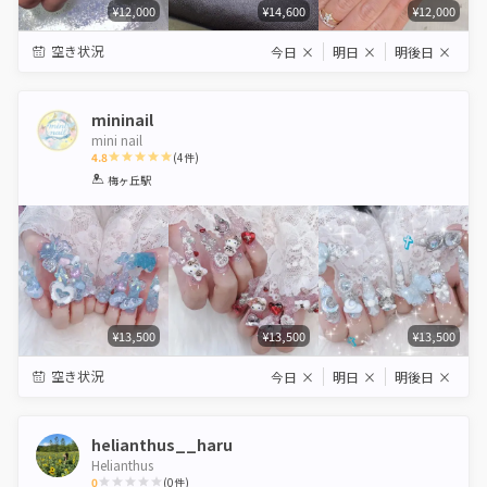
¥12,000
¥14,600
¥12,000
空き状況
今日
×
明日
×
明後日
×
mininail
mini nail
4.8
(
4
件)
1
2
3
4
5
梅ヶ丘駅
Star
Stars
Stars
Stars
Stars
¥13,500
¥13,500
¥13,500
空き状況
今日
×
明日
×
明後日
×
helianthus__haru
Helianthus
0
(
0
件)