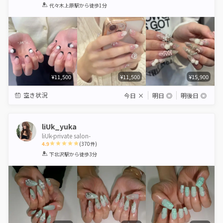
1
2
3
4
5
代々木上原駅
から徒歩1分
Star
Stars
Stars
Stars
Stars
¥11,500
¥11,500
¥15,900
空き状況
今日
×
明日
◎
明後日
◎
liUk_yuka
liUk-private salon-
4.9
(
370
件)
1
2
3
4
5
下北沢駅
から徒歩3分
Star
Stars
Stars
Stars
Stars