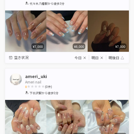
1
2
3
4
5
代々木八幡駅
から徒歩3分
Star
Stars
Stars
Stars
Stars
¥7,000
¥8,000
¥7,000
空き状況
今日
×
明日
×
明後日
△
ameri_uki
Ameri nail
0
(
0
件)
1
2
3
4
5
下北沢駅
から徒歩5分
Star
Stars
Stars
Stars
Stars