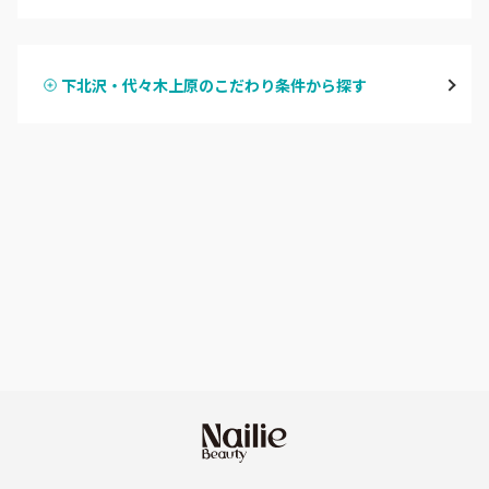
ハンドジェル
表参道・青山
下北沢・代々木上原のこだわり条件から探す
ハンドスカルプ
パラジェル
新宿
ハンドケアカラー
フィルイン
池袋
フット
持ち込み OK
銀座・新橋・有楽町
オフのみ
やり放題 あり
恵比寿・代官山・中目黒
初回オフ 無料
自由が丘・学芸大学