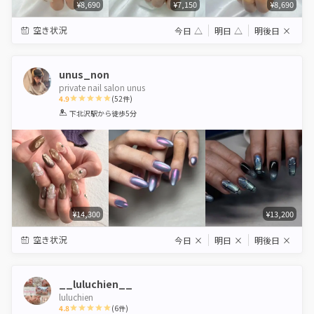
¥8,690
¥7,150
¥8,690
空き状況
今日
△
明日
△
明後日
×
unus_non
private nail salon unus
4.9
(
52
件)
1
2
3
4
5
下北沢駅
から徒歩5分
Star
Stars
Stars
Stars
Stars
¥14,300
¥13,200
空き状況
今日
×
明日
×
明後日
×
__luluchien__
luluchien
4.8
(
6
件)