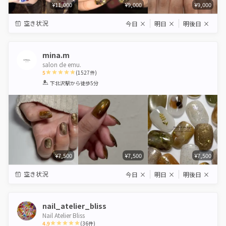
¥11,000
¥9,000
¥9,000
空き状況
今日
×
明日
×
明後日
×
mina.m
salon de emu.
5
(
1527
件)
1
2
3
4
5
下北沢駅
から徒歩5分
Star
Stars
Stars
Stars
Stars
¥7,500
¥7,500
¥7,500
空き状況
今日
×
明日
×
明後日
×
nail_atelier_bliss
Nail Atelier Bliss
4.9
(
36
件)