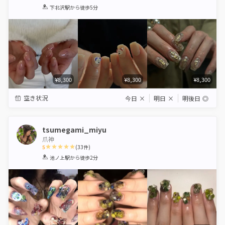
1
2
3
4
5
下北沢駅
から徒歩5分
Star
Stars
Stars
Stars
Stars
¥8,300
¥8,300
¥8,300
空き状況
今日
×
明日
×
明後日
◎
tsumegami_miyu
爪神
5
(
33
件)
1
2
3
4
5
池ノ上駅
から徒歩2分
Star
Stars
Stars
Stars
Stars