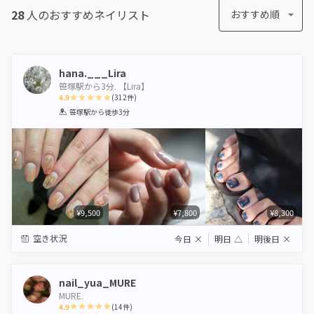
28
人のおすすめ
ネイリスト
おすすめ順
hana.___Lira
笹塚駅から3分. 【Lira】
4.9
(
312
件)
1
2
3
4
5
笹塚駅
から徒歩3分
Star
Stars
Stars
Stars
Stars
¥9,500
¥7,800
¥8,300
空き状況
今日
×
明日
△
明後日
×
nail_yua_MURE
MURE.
4.9
(
14
件)