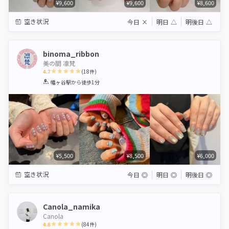
¥9,600
¥9,600
¥8,600
空き状況
今日
×
明日
△
明後日
△
binoma_ribbon
美の間 凛梵
4.7
(
18
件)
1
2
3
4
5
幡ヶ谷駅
から徒歩1分
Star
Stars
Stars
Stars
Stars
¥5,500
¥8,500
¥6,000
空き状況
今日
◎
明日
◎
明後日
◎
Canola_namika
Canola
4.8
(
84
件)