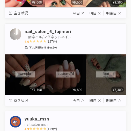
¥9,000
¥9,000
¥8,500
空き状況
今日
×
明日
×
明後日
×
nail_salon_6_fujimori
一癖ネイル/マグネットネイル
4.6
(
157
件)
1
2
3
4
5
下北沢駅
から徒歩5分
Star
Stars
Stars
Stars
Stars
¥7,700
¥8,800
¥7,300
空き状況
今日
△
明日
×
明後日
△
yuuka_msn
nail salon msn
4.9
(
129
件)