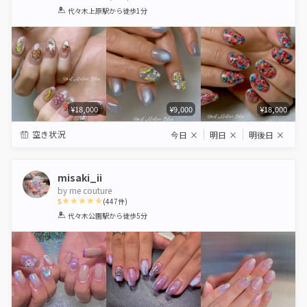
1
2
3
4
5
代々木上原駅
から徒歩1分
Star
Stars
Stars
Stars
Stars
¥18,000
¥9,000
¥18,000
空き状況
今日
×
明日
×
明後日
×
misaki_ii
by me couture
5
(
447
件)
1
2
3
4
5
代々木公園駅
から徒歩5分
Star
Stars
Stars
Stars
Stars