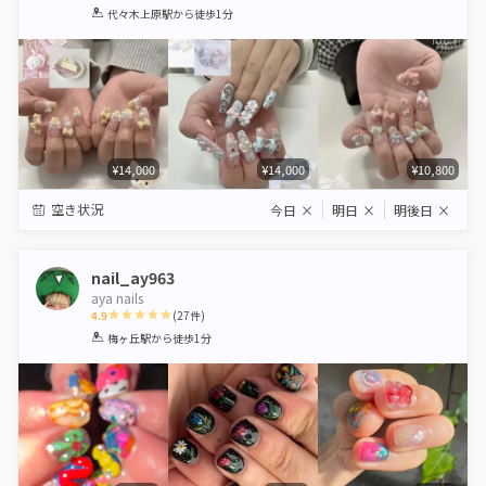
1
2
3
4
5
代々木上原駅
から徒歩1分
Star
Stars
Stars
Stars
Stars
¥14,000
¥14,000
¥10,800
空き状況
今日
×
明日
×
明後日
×
nail_ay963
aya nails
4.9
(
27
件)
1
2
3
4
5
梅ヶ丘駅
から徒歩1分
Star
Stars
Stars
Stars
Stars