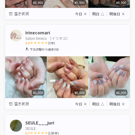
¥8,900
¥5,900
¥8,900
空き状況
今日
×
明日
△
明後日
×
Irinecomari
Salon Irineco ［イリネコ］
4.9
(
5
件)
1
2
3
4
5
下北沢駅
から徒歩3分
Star
Stars
Stars
Stars
Stars
¥6,000
¥6,000
¥6,000
空き状況
今日
×
明日
△
明後日
×
SEULE___juri
SEULE.
4.7
(
160
件)