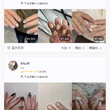
1
2
3
4
5
下北沢駅
から徒歩6分
Star
Stars
Stars
Stars
Stars
¥9,900
¥7,300
¥7,300
空き状況
今日
×
明日
◯
明後日
△
iru.nl
iru
4.9
(
43
件)
1
2
3
4
5
下北沢駅
から徒歩4分
Star
Stars
Stars
Stars
Stars