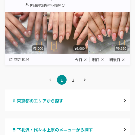
1
2
3
4
5
世田谷代田駅
から徒歩1分
Star
Stars
Stars
Stars
Stars
¥6,000
¥6,000
¥9,350
空き状況
今日
×
明日
×
明後日
×
1
2
東京都のエリアから探す
渋谷
下北沢・代々木上原のメニューから探す
原宿