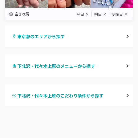
空き状況
今日
×
明日
×
明後日
×
東京都のエリアから探す
渋谷
下北沢・代々木上原のメニューから探す
原宿
ハンドジェル
表参道・青山
下北沢・代々木上原のこだわり条件から探す
ハンドスカルプ
パラジェル
新宿
ハンドケアカラー
フィルイン
池袋