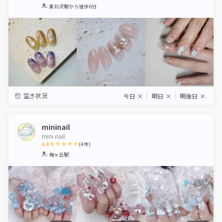
1
2
3
4
5
東北沢駅
から徒歩6分
Star
Stars
Stars
Stars
Stars
空き状況
今日
×
明日
×
明後日
×
mininail
mini nail
4.8
(
4
件)
1
2
3
4
5
梅ヶ丘駅
Star
Stars
Stars
Stars
Stars