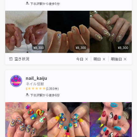
1
2
3
4
5
下北沢駅
から徒歩5分
Star
Stars
Stars
Stars
Stars
¥8,300
¥8,300
¥8,300
空き状況
今日
×
明日
×
明後日
×
nail_kaiju
ネイル怪獣
5
(
1393
件)
1
2
3
4
5
下北沢駅
から徒歩6分
Star
Stars
Stars
Stars
Stars