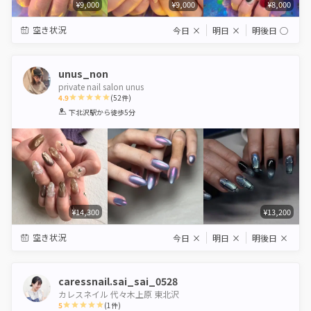
¥9,000
¥9,000
¥8,000
空き状況
今日
×
明日
×
明後日
◯
unus_non
private nail salon unus
4.9
(
52
件)
1
2
3
4
5
下北沢駅
から徒歩5分
Star
Stars
Stars
Stars
Stars
¥14,300
¥13,200
空き状況
今日
×
明日
×
明後日
×
caressnail.sai_sai_0528
カレスネイル 代々木上原 東北沢
5
(
1
件)