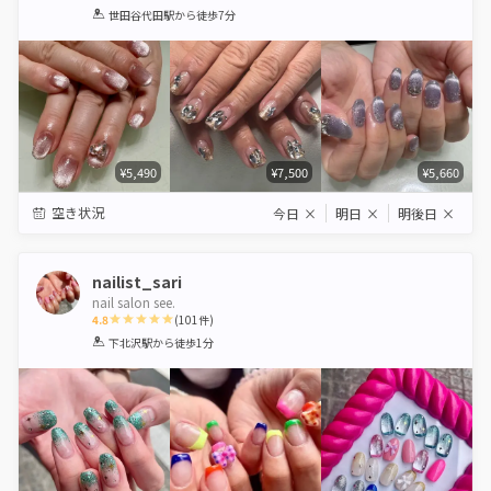
1
2
3
4
5
世田谷代田駅
から徒歩7分
Star
Stars
Stars
Stars
Stars
¥5,490
¥7,500
¥5,660
空き状況
今日
×
明日
×
明後日
×
nailist_sari
nail salon see.
4.8
(
101
件)
1
2
3
4
5
下北沢駅
から徒歩1分
Star
Stars
Stars
Stars
Stars