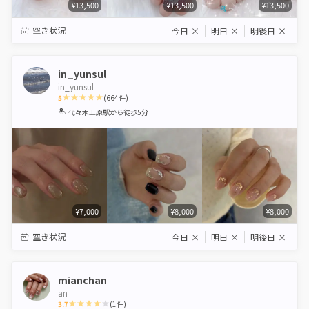
¥13,500
¥13,500
¥13,500
空き状況
今日
×
明日
×
明後日
×
in_yunsul
in_yunsul
5
(
664
件)
1
2
3
4
5
代々木上原駅
から徒歩5分
Star
Stars
Stars
Stars
Stars
¥7,000
¥8,000
¥8,000
空き状況
今日
×
明日
×
明後日
×
mianchan
an
3.7
(
1
件)