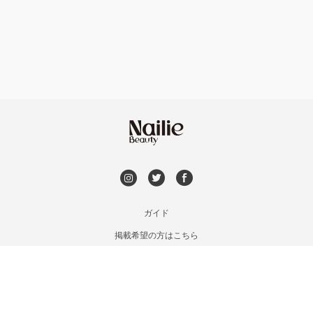
フット
持ち込み OK
銀座・新橋・有楽町
オフのみ
やり放題 あり
恵比寿・代官山・中目黒
初回オフ 無料
自由が丘・学芸大学
DVD観賞
六本木・麻布十番
メンズOK
ガイド
三軒茶屋・用賀・二子玉川
掲載希望の方はこちら
出張OK
利用規約
下北沢・代々木上原
お問い合わせ
子連れOK
特定商取引法に基づく表記
目黒・戸越・武蔵小山