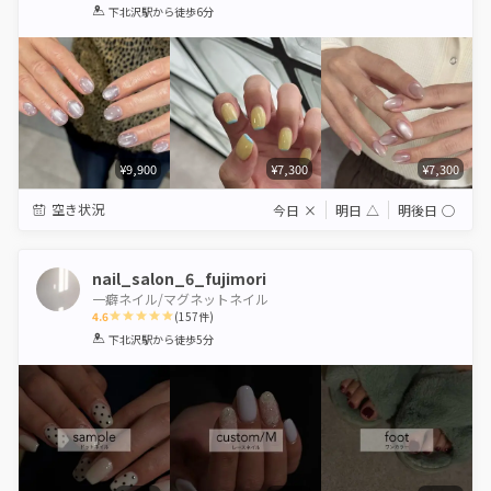
1
2
3
4
5
下北沢駅
から徒歩6分
Star
Stars
Stars
Stars
Stars
¥9,900
¥7,300
¥7,300
空き状況
今日
×
明日
△
明後日
◯
nail_salon_6_fujimori
一癖ネイル/マグネットネイル
4.6
(
157
件)
1
2
3
4
5
下北沢駅
から徒歩5分
Star
Stars
Stars
Stars
Stars