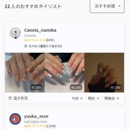
12
人のおすすめ
ネイリスト
おすすめ順
Canola_namika
Canola
4.8
(
84
件)
1
2
3
4
5
代々木八幡駅
から徒歩3分
Star
Stars
Stars
Stars
Stars
¥7,000
¥8,000
¥7,000
空き状況
今日
×
明日
×
明後日
×
yuuka_msn
nail salon msn
4.9
(
129
件)