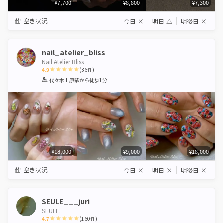
¥7,700
¥8,800
¥7,300
空き状況
今日
×
明日
△
明後日
×
nail_atelier_bliss
Nail Atelier Bliss
4.9
(
36
件)
1
2
3
4
5
代々木上原駅
から徒歩1分
Star
Stars
Stars
Stars
Stars
¥18,000
¥9,000
¥18,000
空き状況
今日
×
明日
×
明後日
×
SEULE___juri
SEULE.
4.7
(
160
件)