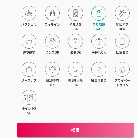
目黒・戸越・武蔵小山
北千住・町屋・亀有
パラジェル
フィルイン
持ち込み

やり放題

初回オフ

OK
あり
無料
錦糸町・小岩・青砥
吉祥寺・荻窪・三鷹
DVD観賞
メンズOK
出張OK
子連れOK
個室あり
立川・国立・国分寺
八王子・日野・昭島
リーズナブ
朝10時前
夜8時以降
駐車場あり
プライベー
ル
OK
OK
トサロン
中野・高円寺・阿佐ヶ谷
品川・大森・蒲田
ポイント3
倍
上野・日本橋・浅草
検索
日暮里・駒込・千駄木