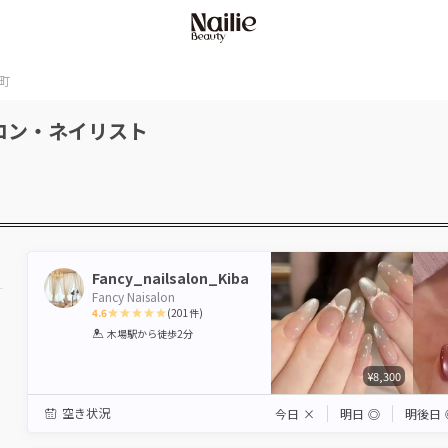
町
ロン・ネイリスト
Fancy_nailsalon_Kiba
Fancy Naisalon
4.6
(
201
件)
1
2
3
4
5
木場駅
から徒歩2分
Star
Stars
Stars
Stars
Stars
¥8,300
空き状況
今日
×
明日
◎
明後日