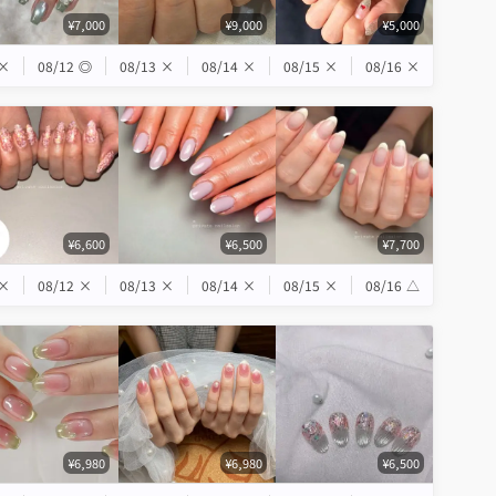
¥7,000
¥9,000
¥5,000
×
08/12
◎
08/13
×
08/14
×
08/15
×
08/16
×
¥6,600
¥6,500
¥7,700
×
08/12
×
08/13
×
08/14
×
08/15
×
08/16
△
¥6,980
¥6,980
¥6,500