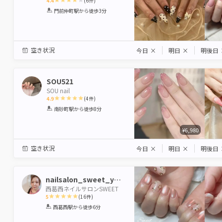
4.4
(
6
件)
1
2
3
4
5
門前仲町駅
から徒歩3分
Star
Stars
Stars
Stars
Stars
空き状況
今日
×
明日
×
明後日
SOU521
SOU nail
4.9
(
4
件)
1
2
3
4
5
南砂町駅
から徒歩8分
Star
Stars
Stars
Stars
Stars
¥6,980
空き状況
今日
×
明日
×
明後日
nailsalon_sweet_yoko
西葛西ネイルサロンSWEET
5
(
16
件)
1
2
3
4
5
西葛西駅
から徒歩6分
Star
Stars
Stars
Stars
Stars