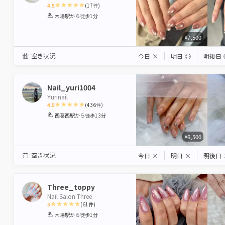
4.5
(
17
件)
1
2
3
4
5
木場駅
から徒歩1分
Star
Stars
Stars
Stars
Stars
¥7,500
空き状況
今日
×
明日
◎
明後日
Nail_yuri1004
Yurinail
4.9
(
436
件)
1
2
3
4
5
西葛西駅
から徒歩13分
Star
Stars
Stars
Stars
Stars
¥6,500
空き状況
今日
×
明日
×
明後日
Three_toppy
Nail Salon Three
5
(
61
件)
1
2
3
4
5
木場駅
から徒歩1分
Star
Stars
Stars
Stars
Stars