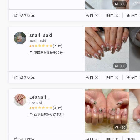
¥7,800
空き状況
今日
×
明日
×
明後日
snail_saki
snail_saki
4.9
(
29
件)
1
2
3
4
5
葛西駅
から徒歩30分
Star
Stars
Stars
Stars
Stars
¥7,000
空き状況
今日
×
明日
×
明後日
LeaNail_
Lea Nail
4.9
(
37
件)
1
2
3
4
5
西葛西駅
から徒歩3分
Star
Stars
Stars
Stars
Stars
¥7,480
空き状況
今日
×
明日
×
明後日