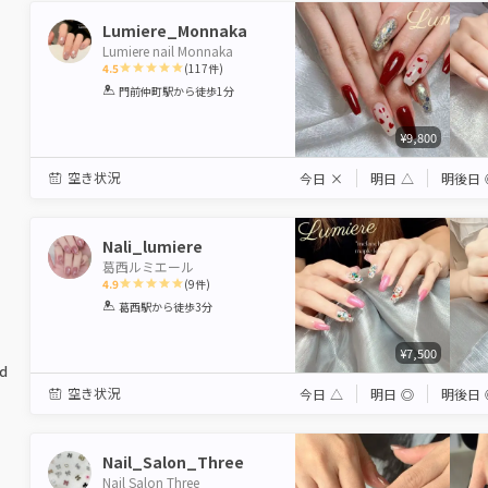
Lumiere_Monnaka
Lumiere nail Monnaka
4.5
(
117
件)
1
2
3
4
5
門前仲町駅
から徒歩1分
Star
Stars
Stars
Stars
Stars
¥9,800
空き状況
今日
×
明日
△
明後日
Nali_lumiere
葛西ルミエール
4.9
(
9
件)
1
2
3
4
5
葛西駅
から徒歩3分
Star
Stars
Stars
Stars
Stars
¥7,500
ed
空き状況
今日
△
明日
◎
明後日
Nail_Salon_Three
Nail Salon Three