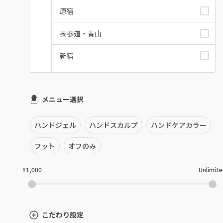
原宿
表参道・青山
新宿
池袋
メニュー選択
銀座・新橋・有楽町
恵比寿・代官山・中目黒
ハンドジェル
ハンドスカルプ
ハンドケアカラー
自由が丘・学芸大学
フット
オフのみ
六本木・麻布十番
¥1,000
Unlimit
三軒茶屋・用賀・二子玉川
下北沢・代々木上原
こだわり設定