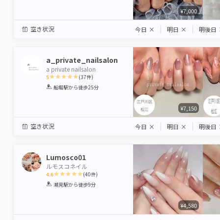
¥7,000
空き状況
今日
×
明日
×
明後日
a_private_nailsalon
a private nailsalon
5
(
37
件)
1
2
3
4
5
船堀駅
から徒歩25分
Star
Stars
Stars
Stars
Stars
¥7,150
空き状況
今日
×
明日
×
明後日
Lumosco01
ルモスコネイル
4.6
(
40
件)
1
2
3
4
5
潮見駅
から徒歩9分
Star
Stars
Stars
Stars
Stars
¥4,580