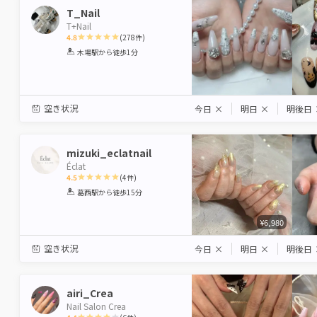
T_Nail
T+Nail
4.8
(
278
件)
1
2
3
4
5
木場駅
から徒歩1分
Star
Stars
Stars
Stars
Stars
空き状況
今日
×
明日
×
明後日
mizuki_eclatnail
Éclat
4.5
(
4
件)
1
2
3
4
5
葛西駅
から徒歩15分
Star
Stars
Stars
Stars
Stars
¥6,980
空き状況
今日
×
明日
×
明後日
airi_Crea
Nail Salon Crea