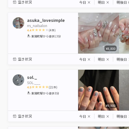
空き状況
今日
×
明日
×
明後日
asuka_lovesimple
rrs_nailsalon
4.4
(
4
件)
1
2
3
4
5
東陽町駅
から徒歩13分
Star
Stars
Stars
Stars
Stars
¥8,800
空き状況
今日
×
明日
×
明後日
sol._
SOL.___
4.9
(
21
件)
1
2
3
4
5
東陽町駅
から徒歩3分
Star
Stars
Stars
Stars
Stars
¥9,900
空き状況
今日
×
明日
×
明後日