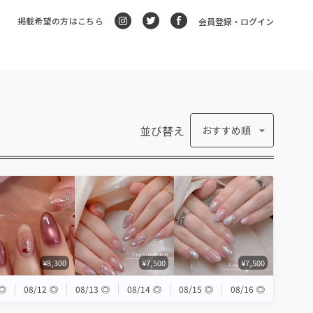
掲載希望の方はこちら
会員登録・ログイン
並び替え
おすすめ順
¥8,300
¥7,500
¥7,500
◎
08/12
◎
08/13
◎
08/14
◎
08/15
◎
08/16
◎