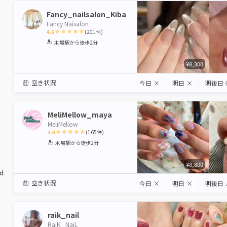
Fancy_nailsalon_Kiba
Fancy Naisalon
4.6
(
201
件)
1
2
3
4
5
木場駅
から徒歩2分
Star
Stars
Stars
Stars
Stars
¥8,300
空き状況
今日
×
明日
×
明後日
MeliMellow_maya
MeliMellow
4.9
(
165
件)
1
2
3
4
5
木場駅
から徒歩2分
Star
Stars
Stars
Stars
Stars
¥8,800
ed
空き状況
今日
×
明日
×
明後日
raik_nail
RaiK _NaiL