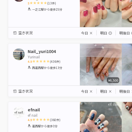
5
(
13
件)
1
2
3
4
5
一之江駅
から徒歩25分
Star
Stars
Stars
Stars
Stars
空き状況
今日
×
明日
◎
明後日
Nail_yuri1004
Yurinail
4.9
(
436
件)
1
2
3
4
5
西葛西駅
から徒歩13分
Star
Stars
Stars
Stars
Stars
¥6,500
空き状況
今日
×
明日
×
明後日
efnail
ef nail
4.9
(
360
件)
1
2
3
4
5
葛西駅
から徒歩3分
Star
Stars
Stars
Stars
Stars