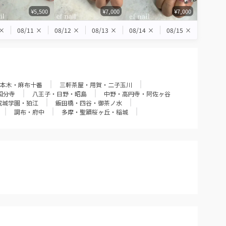
¥5,500
¥7,000
¥7,000
×
08/11
×
08/12
×
08/13
×
08/14
×
08/15
×
本木・麻布十番
三軒茶屋・用賀・二子玉川
国分寺
八王子・日野・昭島
中野・高円寺・阿佐ヶ谷
成城学園・狛江
飯田橋・四谷・御茶ノ水
調布・府中
多摩・聖蹟桜ヶ丘・稲城