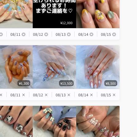
¥12,000
◎
08/11
◎
08/12
◎
08/13
◎
08/14
◎
08/15
◎
¥6,300
¥13,500
¥8,500
×
08/11
×
08/12
×
08/13
×
08/14
×
08/15
×