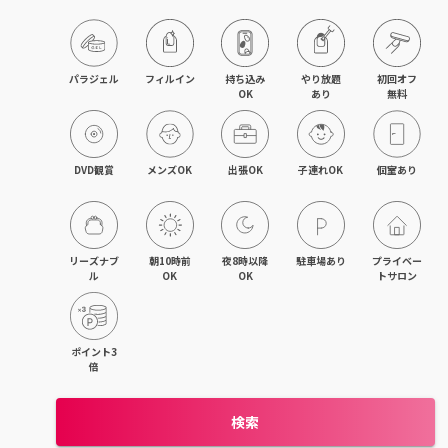
目黒・戸越・武蔵小山
北千住・町屋・亀有
パラジェル
フィルイン
持ち込み

やり放題

初回オフ

OK
あり
無料
錦糸町・小岩・青砥
吉祥寺・荻窪・三鷹
DVD観賞
メンズOK
出張OK
子連れOK
個室あり
立川・国立・国分寺
八王子・日野・昭島
リーズナブ
朝10時前
夜8時以降
駐車場あり
プライベー
ル
OK
OK
トサロン
中野・高円寺・阿佐ヶ谷
品川・大森・蒲田
ポイント3
倍
上野・日本橋・浅草
検索
日暮里・駒込・千駄木