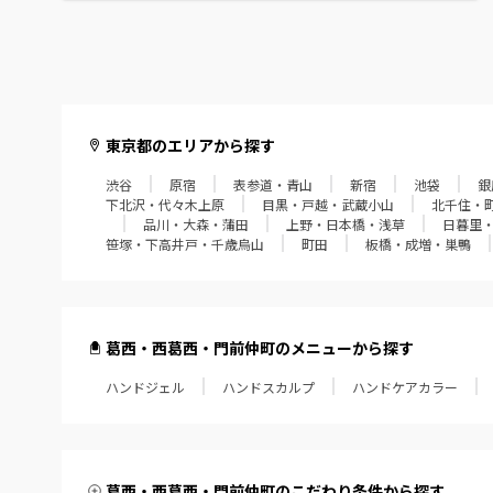
赤羽・十条・王子
葛西・西葛西・門前仲町
経堂・成城学園・狛江
東京都のエリアから探す
飯田橋・四谷・御茶ノ水
渋谷
原宿
表参道・青山
新宿
池袋
銀
下北沢・代々木上原
目黒・戸越・武蔵小山
北千住・
品川・大森・蒲田
上野・日本橋・浅草
日暮里
笹塚・下高井戸・千歳烏山
笹塚・下高井戸・千歳烏山
町田
板橋・成増・巣鴨
町田
板橋・成増・巣鴨
葛西・西葛西・門前仲町のメニューから探す
田無・小平・久米川
ハンドジェル
ハンドスカルプ
ハンドケアカラー
大泉学園・江古田・練馬
東久留米・ひばりヶ丘
葛西・西葛西・門前仲町のこだわり条件から探す