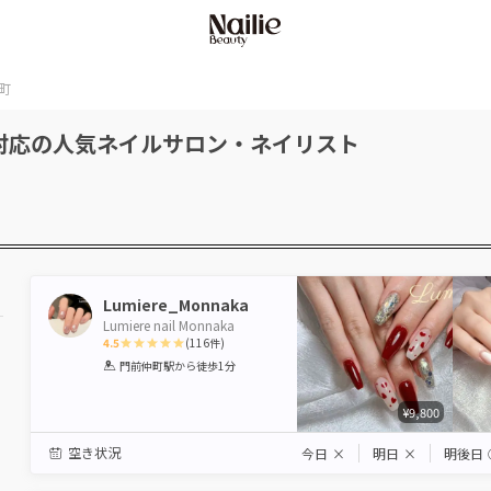
町
対応の人気ネイルサロン・ネイリスト
Lumiere_Monnaka
Lumiere nail Monnaka
4.5
(
116
件)
1
2
3
4
5
門前仲町駅
から徒歩1分
Star
Stars
Stars
Stars
Stars
¥9,800
空き状況
今日
×
明日
×
明後日