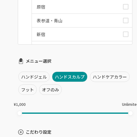
原宿
表参道・青山
新宿
池袋
メニュー選択
銀座・新橋・有楽町
恵比寿・代官山・中目黒
ハンドジェル
ハンドスカルプ
ハンドケアカラー
自由が丘・学芸大学
フット
オフのみ
六本木・麻布十番
¥1,000
Unlimit
三軒茶屋・用賀・二子玉川
下北沢・代々木上原
こだわり設定