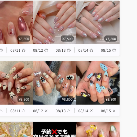
¥8,300
¥7,500
¥7,500
◎
08/11
◎
08/12
◎
08/13
◎
08/14
◎
08/15
◎
¥8,800
¥8,800
¥8,800
△
08/11
△
08/12
×
08/13
△
08/14
×
08/15
×