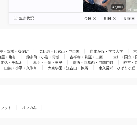
¥7,000
空き状況
今日
×
明日
×
明後日
座・新橋・有楽町
恵比寿・代官山・中目黒
自由が丘・学芸大学
六
町屋・亀有
錦糸町・小岩・青砥
吉祥寺・荻窪・三鷹
立川・国立・
・駒込・千駄木
赤羽・十条・王子
葛西・西葛西・門前仲町
経堂・
田無・小平・久米川
大泉学園・江古田・練馬
東久留米・ひばりヶ丘
フット
オフのみ