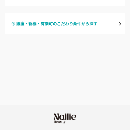
ハンドジェル
表参道・青山
銀座・新橋・有楽町のこだわり条件から探す
ハンドスカルプ
パラジェル
新宿
ハンドケアカラー
フィルイン
池袋
フット
持ち込み OK
銀座・新橋・有楽町
オフのみ
やり放題 あり
恵比寿・代官山・中目黒
初回オフ 無料
自由が丘・学芸大学