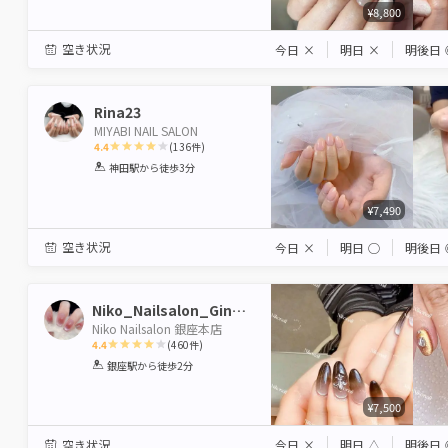
¥8,800
空き状況
今日
×
明日
×
明後日
Rina23
MIYABI NAIL SALON
4.4
(
136
件)
1
2
3
4
5
神田駅
から徒歩3分
Star
Stars
Stars
Stars
Stars
¥7,490
空き状況
今日
×
明日
◯
明後日
Niko_Nailsalon_Ginzahonten
Niko Nailsalon 銀座本店
4.4
(
460
件)
1
2
3
4
5
銀座駅
から徒歩2分
Star
Stars
Stars
Stars
Stars
¥7,500
空き状況
今日
×
明日
△
明後日