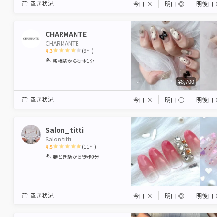
空き状況
今日
×
明日
◎
明後日
CHARMANTE
CHARMANTE
4.3
(
9
件)
1
2
3
4
5
新橋駅
から徒歩1分
Star
Stars
Stars
Stars
Stars
¥8,700
空き状況
今日
×
明日
◯
明後日
Salon_titti
Salon titti
4.5
(
11
件)
1
2
3
4
5
勝どき駅
から徒歩0分
Star
Stars
Stars
Stars
Stars
空き状況
今日
×
明日
◎
明後日