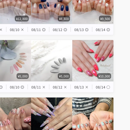
¥12,800
¥8,800
¥9,500
×
08/10
×
08/11
◎
08/12
◎
08/13
◎
08/14
◎
¥5,000
¥5,000
¥10,000
◎
08/10
◎
08/11
×
08/12
×
08/13
×
08/14
◯