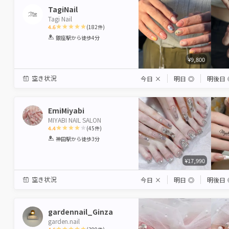
TagiNail
Tagi Nail
4.6
(
182
件)
1
2
3
4
5
銀座駅
から徒歩4分
Star
Stars
Stars
Stars
Stars
¥9,800
空き状況
今日
×
明日
◎
明後日
EmiMiyabi
MIYABI NAIL SALON
4.4
(
45
件)
1
2
3
4
5
神田駅
から徒歩3分
Star
Stars
Stars
Stars
Stars
¥17,990
空き状況
今日
×
明日
◎
明後日
gardennail_Ginza
garden.nail