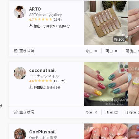
ARTO
ARTObeautygallrey
4.7
(
21
件)
1
2
3
4
5
銀座一丁目駅
から徒歩1分
Star
Stars
Stars
Stars
Stars
¥9,900
空き状況
今日
×
明日
×
明後日
coconutnail
ココナッツネイル
4.6
(
1111
件)
1
2
3
4
5
神田駅
から徒歩5分
Star
Stars
Stars
Stars
Stars
¥8,990
ed
空き状況
今日
×
明日
◎
明後日
OnePlusnail
OnePlusNail銀座