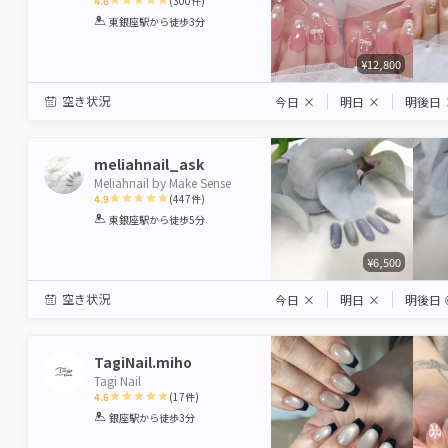
4.6
(
300
件)
1
2
3
4
5
東銀座駅
から徒歩3分
Star
Stars
Stars
Stars
Stars
¥12,800
空き状況
今日
×
明日
×
明後日
meliahnail_ask
Meliahnail by Make Sense
4.9
(
447
件)
1
2
3
4
5
東銀座駅
から徒歩5分
Star
Stars
Stars
Stars
Stars
¥6,500
空き状況
今日
×
明日
×
明後日
TagiNail.miho
Tagi Nail
4.6
(
17
件)
1
2
3
4
5
銀座駅
から徒歩3分
Star
Stars
Stars
Stars
Stars