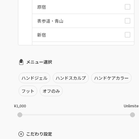
原宿
表参道・青山
新宿
池袋
メニュー選択
銀座・新橋・有楽町
恵比寿・代官山・中目黒
ハンドジェル
ハンドスカルプ
ハンドケアカラー
自由が丘・学芸大学
フット
オフのみ
六本木・麻布十番
¥1,000
Unlimit
三軒茶屋・用賀・二子玉川
下北沢・代々木上原
こだわり設定