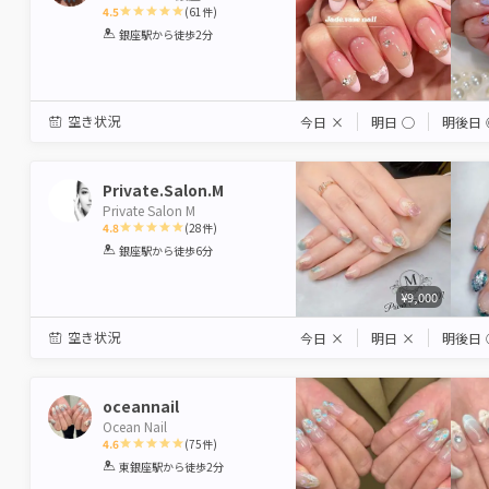
4.5
(
61
件)
1
2
3
4
5
銀座駅
から徒歩2分
Star
Stars
Stars
Stars
Stars
空き状況
今日
×
明日
◯
明後日
Private.Salon.M
Private Salon M
4.8
(
28
件)
1
2
3
4
5
銀座駅
から徒歩6分
Star
Stars
Stars
Stars
Stars
¥9,000
空き状況
今日
×
明日
×
明後日
oceannail
Ocean Nail
4.6
(
75
件)
1
2
3
4
5
東銀座駅
から徒歩2分
Star
Stars
Stars
Stars
Stars