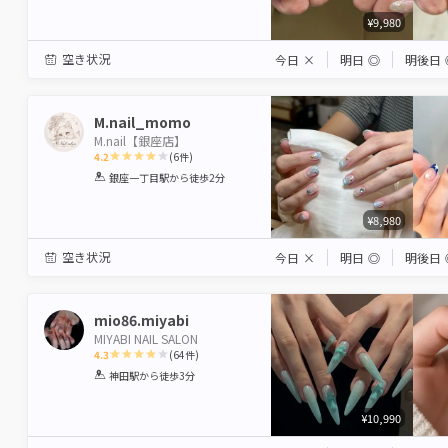
¥9,980
空き状況
今日
×
明日
◎
明後日
M.nail_momo
M.nail【銀座店】
4.2
(
6
件)
1
2
3
4
5
銀座一丁目駅
から徒歩2分
Star
Stars
Stars
Stars
Stars
¥8,980
空き状況
今日
×
明日
◎
明後日
mio86.miyabi
MIYABI NAIL SALON
4.3
(
64
件)
1
2
3
4
5
神田駅
から徒歩3分
Star
Stars
Stars
Stars
Stars
¥10,990