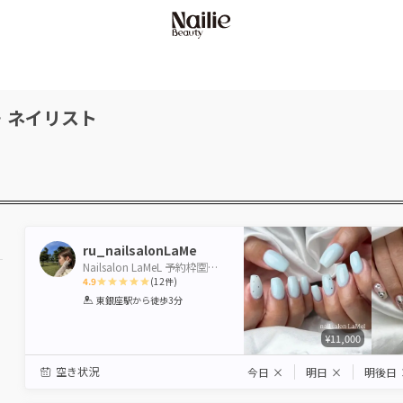
・ネイリスト
ru_nailsalonLaMe
Nailsalon LaMeL 予約枠🈳あり
4.9
(
12
件)
1
2
3
4
5
東銀座駅
から徒歩3分
Star
Stars
Stars
Stars
Stars
¥11,000
空き状況
今日
×
明日
×
明後日