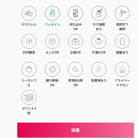
目黒・戸越・武蔵小山
北千住・町屋・亀有
パラジェル
フィルイン
持ち込み

やり放題

初回オフ

OK
あり
無料
錦糸町・小岩・青砥
吉祥寺・荻窪・三鷹
DVD観賞
メンズOK
出張OK
子連れOK
個室あり
立川・国立・国分寺
八王子・日野・昭島
リーズナブ
朝10時前
夜8時以降
駐車場あり
プライベー
ル
OK
OK
トサロン
中野・高円寺・阿佐ヶ谷
品川・大森・蒲田
ポイント3
倍
上野・日本橋・浅草
検索
日暮里・駒込・千駄木