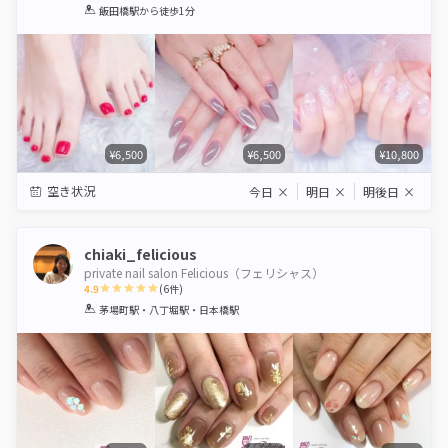
1
2
3
4
5
飯田橋駅
から徒歩1分
Star
Stars
Stars
Stars
Stars
¥6,500
¥6,500
¥10,800
空き状況
今日
×
明日
×
明後日
×
chiaki_felicious
private nail salon Felicious（フェリシャス）
4.9
(
6
件)
1
2
3
4
5
茅場町駅・八丁堀駅・日本橋駅
Star
Stars
Stars
Stars
Stars