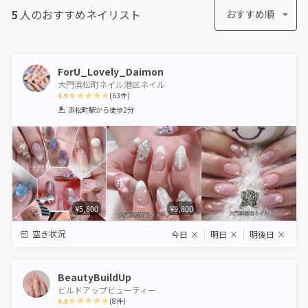
5
人のおすすめ
ネイリスト
おすすめ順
ForU_Lovely_Daimon
大門浜松町ネイル港区ネイル
4.9
(
63
件)
1
2
3
4
5
浜松町駅
から徒歩2分
Star
Stars
Stars
Stars
Stars
¥5,800
¥9,800
空き状況
今日
×
明日
×
明後日
×
BeautyBuildUp
ビルドアップビューティー
4.8
(
8
件)