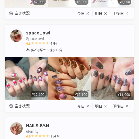
¥7,000
¥6,000
¥6,000
空き状況
今日
×
明日
×
明後日
×
space_owl
Space owl
4.8
(
4
件)
1
2
3
4
5
勝どき駅
から徒歩15分
Star
Stars
Stars
Stars
Stars
¥12,100
¥12,100
¥11,000
空き状況
今日
×
明日
×
明後日
×
NAILS.BY.N
eternity
4.9
(
134
件)