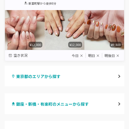
1
2
3
4
5
新富町駅
から徒歩8分
Star
Stars
Stars
Stars
Stars
¥12,000
¥12,000
¥9,800
空き状況
今日
×
明日
×
明後日
×
東京都のエリアから探す
渋谷
銀座・新橋・有楽町のメニューから探す
原宿
ハンドジェル
表参道・青山