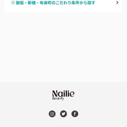
銀座・新橋・有楽町のこだわり条件から探す
ハンドスカルプ
パラジェル
新宿
ハンドケアカラー
フィルイン
池袋
フット
持ち込み OK
銀座・新橋・有楽町
オフのみ
やり放題 あり
恵比寿・代官山・中目黒
初回オフ 無料
自由が丘・学芸大学
DVD観賞
六本木・麻布十番