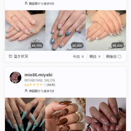
1
2
3
4
5
銀座駅
から徒歩6分
Star
Stars
Stars
Stars
Stars
¥9,000
¥8,000
¥8,000
空き状況
今日
×
明日
×
明後日
◯
mio86.miyabi
MIYABI NAIL SALON
4.3
(
64
件)
1
2
3
4
5
神田駅
から徒歩3分
Star
Stars
Stars
Stars
Stars