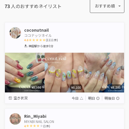
73
人のおすすめ
ネイリスト
おすすめ順
coconutnail
ココナッツネイル
4.6
(
1111
件)
1
2
3
4
5
神田駅
から徒歩5分
Star
Stars
Stars
Stars
Stars
¥8,990
¥8,100
¥8,200
空き状況
今日
△
明日
◎
明後日
◎
Rin_Miyabi
MIYABI NAIL SALON
4
(
1
件)