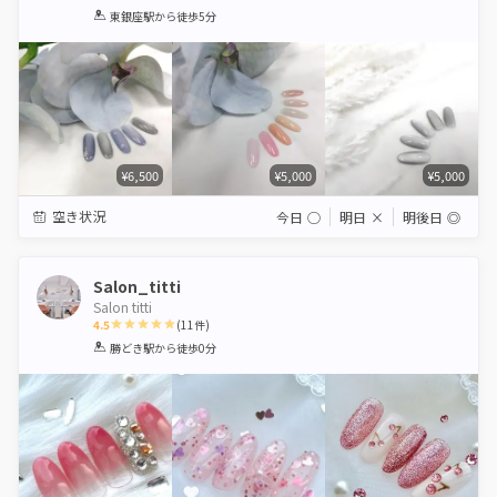
1
2
3
4
5
東銀座駅
から徒歩5分
Star
Stars
Stars
Stars
Stars
¥6,500
¥5,000
¥5,000
空き状況
今日
◯
明日
×
明後日
◎
Salon_titti
Salon titti
4.5
(
11
件)
1
2
3
4
5
勝どき駅
から徒歩0分
Star
Stars
Stars
Stars
Stars