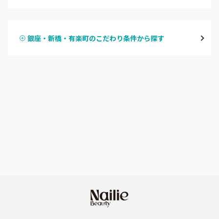
ハンドジェル
表参道・青山
銀座・新橋・有楽町のこだわり条件から探す
ハンドスカルプ
パラジェル
新宿
ハンドケアカラー
フィルイン
池袋
フット
持ち込み OK
銀座・新橋・有楽町
オフのみ
やり放題 あり
恵比寿・代官山・中目黒
初回オフ 無料
自由が丘・学芸大学