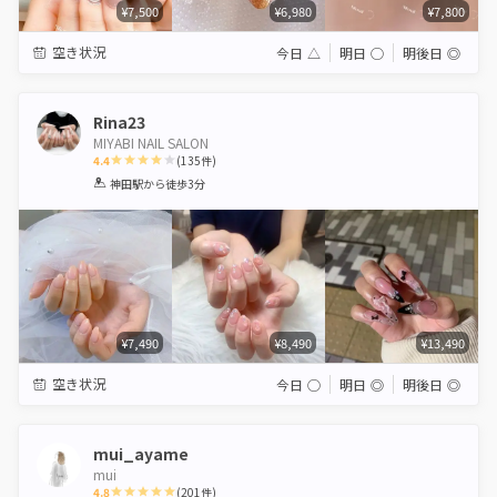
¥7,500
¥6,980
¥7,800
空き状況
今日
△
明日
◯
明後日
◎
Rina23
MIYABI NAIL SALON
4.4
(
135
件)
1
2
3
4
5
神田駅
から徒歩3分
Star
Stars
Stars
Stars
Stars
¥7,490
¥8,490
¥13,490
空き状況
今日
◯
明日
◎
明後日
◎
mui_ayame
mui
4.8
(
201
件)