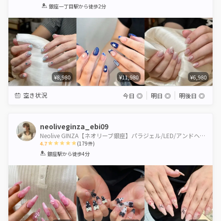
1
2
3
4
5
銀座一丁目駅
から徒歩2分
Star
Stars
Stars
Stars
Stars
¥8,980
¥11,980
¥6,980
空き状況
今日
◎
明日
◎
明後日
◎
neoliveginza_ebi09
Neolive GINZA【ネオリーブ銀座】パラジェル/LED/アンドヘルシー導入店
4.7
(
179
件)
1
2
3
4
5
銀座駅
から徒歩4分
Star
Stars
Stars
Stars
Stars