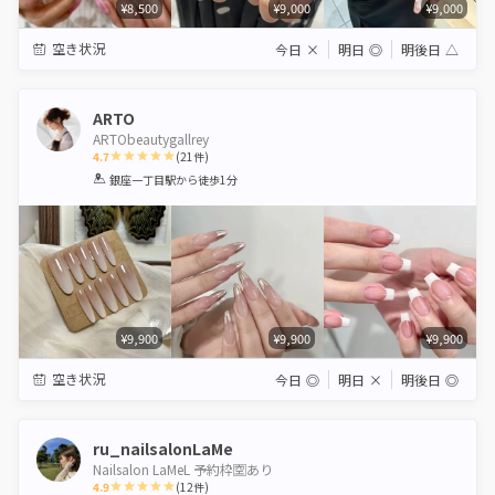
¥8,500
¥9,000
¥9,000
空き状況
今日
×
明日
◎
明後日
△
ARTO
ARTObeautygallrey
4.7
(
21
件)
1
2
3
4
5
銀座一丁目駅
から徒歩1分
Star
Stars
Stars
Stars
Stars
¥9,900
¥9,900
¥9,900
空き状況
今日
◎
明日
×
明後日
◎
ru_nailsalonLaMe
Nailsalon LaMeL 予約枠🈳あり
4.9
(
12
件)