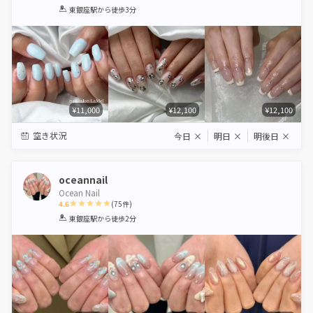
1
2
3
4
5
東銀座駅
から徒歩3分
Star
Stars
Stars
Stars
Stars
¥11,000
¥12,100
¥12,100
空き状況
今日
×
明日
×
明後日
×
oceannail
Ocean Nail
4.6
(
75
件)
1
2
3
4
5
東銀座駅
から徒歩2分
Star
Stars
Stars
Stars
Stars