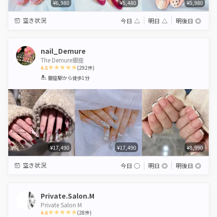
¥6,980
¥5,480
¥5,980
空き状況
今日
△
明日
△
明後日
◎
nail_Demure
The Demure銀座
4.5
(
292
件)
1
2
3
4
5
銀座駅
から徒歩1分
Star
Stars
Stars
Stars
Stars
¥17,490
¥17,490
¥8,990
空き状況
今日
◯
明日
◎
明後日
◎
Private.Salon.M
Private Salon M
4.8
(
28
件)