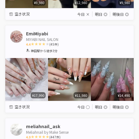
¥9,980
¥12,980
¥9,980
空き状況
今日
×
明日
◎
明後日
◎
EmiMiyabi
MIYABI NAIL SALON
4.4
(
45
件)
1
2
3
4
5
神田駅
から徒歩3分
Star
Stars
Stars
Stars
Stars
¥17,990
¥11,980
¥14,490
空き状況
今日
◯
明日
◎
明後日
◎
meliahnail_ask
Meliahnail by Make Sense
4.9
(
447
件)