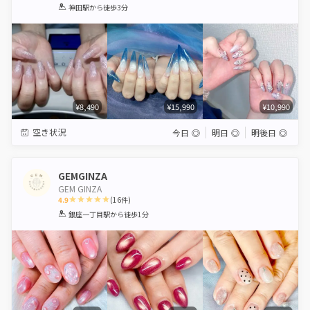
1
2
3
4
5
神田駅
から徒歩3分
Star
Stars
Stars
Stars
Stars
¥8,490
¥15,990
¥10,990
空き状況
今日
◎
明日
◎
明後日
◎
GEMGINZA
GEM GINZA
4.9
(
16
件)
1
2
3
4
5
銀座一丁目駅
から徒歩1分
Star
Stars
Stars
Stars
Stars