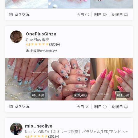
空き状況
今日
◯
明日
◎
明後日
◎
OnePlusGinza
One Plus 銀座
4.6
(
380
件)
1
2
3
4
5
銀座駅
から徒歩3分
Star
Stars
Stars
Stars
Stars
¥10,480
¥10,480
¥11,580
空き状況
今日
×
明日
◯
明後日
◎
mio_neolive
Neolive GINZA【ネオリーブ銀座】パラジェル/LED/アンドヘルシー導入店
4.8
(
251
件)