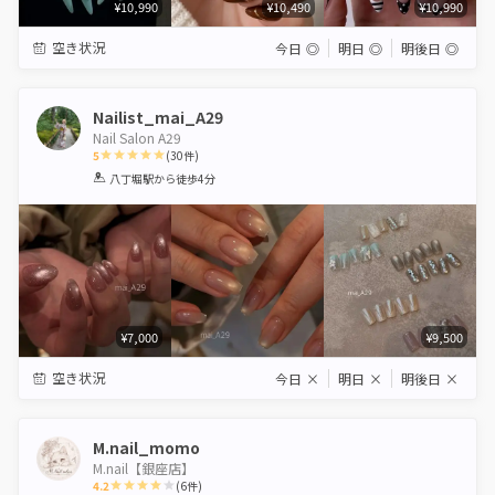
¥10,990
¥10,490
¥10,990
空き状況
今日
◎
明日
◎
明後日
◎
Nailist_mai_A29
Nail Salon A29
5
(
30
件)
1
2
3
4
5
八丁堀駅
から徒歩4分
Star
Stars
Stars
Stars
Stars
¥7,000
¥9,500
空き状況
今日
×
明日
×
明後日
×
M.nail_momo
M.nail【銀座店】
4.2
(
6
件)