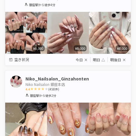
1
2
3
4
5
銀座駅
から徒歩4分
Star
Stars
Stars
Stars
Stars
¥8,000
¥8,000
¥8,000
空き状況
今日
×
明日
△
明後日
×
Niko_Nailsalon_Ginzahonten
Niko Nailsalon 銀座本店
4.4
(
458
件)
1
2
3
4
5
銀座駅
から徒歩2分
Star
Stars
Stars
Stars
Stars