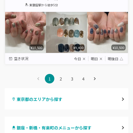
1
2
3
4
5
東銀座駅
から徒歩5分
Star
Stars
Stars
Stars
Stars
¥10,500
¥9,400
¥10,500
空き状況
今日
×
明日
×
明後日
△
1
2
3
4
東京都のエリアから探す
渋谷
銀座・新橋・有楽町のメニューから探す
原宿