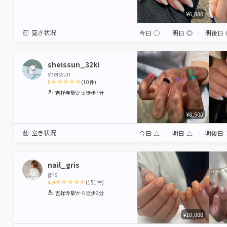
Star
Stars
Stars
Stars
Stars
¥6,880
空き状況
今日
◯
明日
◎
明後日
sheissun_32ki
sheissun
5
(
10
件)
1
2
3
4
5
吉祥寺駅
から徒歩7分
Star
Stars
Stars
Stars
Stars
¥8,500
空き状況
今日
△
明日
△
明後日
nail_gris
gris
4.9
(
151
件)
1
2
3
4
5
吉祥寺駅
から徒歩2分
Star
Stars
Stars
Stars
Stars
¥10,000