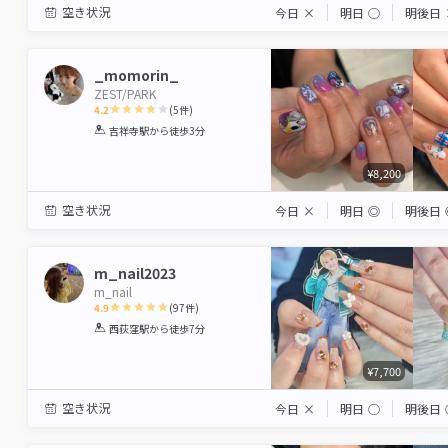
空き状況
今日
×
明日
◯
明後日
_momorin_
ZEST/PARK
4.2
(
5
件)
1
2
3
4
5
吉祥寺駅
から徒歩3分
Star
Stars
Stars
Stars
Stars
¥8,200
空き状況
今日
×
明日
◎
明後日
m_nail2023
m_nail
4.9
(
97
件)
1
2
3
4
5
西荻窪駅
から徒歩7分
Star
Stars
Stars
Stars
Stars
¥7,700
空き状況
今日
×
明日
◯
明後日