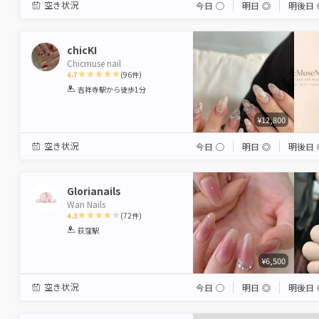
空き状況
今日
◯
明日
◎
明後日
chicKI
Chicmuse nail
4.7
(
96
件)
1
2
3
4
5
吉祥寺駅
から徒歩1分
Star
Stars
Stars
Stars
Stars
¥12,800
空き状況
今日
◯
明日
◎
明後日
Glorianails
Wan Nails
4.3
(
72
件)
1
2
3
4
5
荻窪駅
Star
Stars
Stars
Stars
Stars
¥6,500
空き状況
今日
◯
明日
◎
明後日