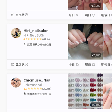
¥11,900
空き状況
今日
×
明日
◯
明後日
Miri_nailsalon
MIRI NAIL SLON
4.6
(
62
件)
1
2
3
4
5
武蔵境駅
から徒歩2分
Star
Stars
Stars
Stars
Stars
¥7,900
空き状況
今日
◎
明日
◎
明後日
Chicmuse_Nail
Chicmuse nail
4.8
(
202
件)
1
2
3
4
5
吉祥寺駅
から徒歩1分
Star
Stars
Stars
Stars
Stars
¥6,300