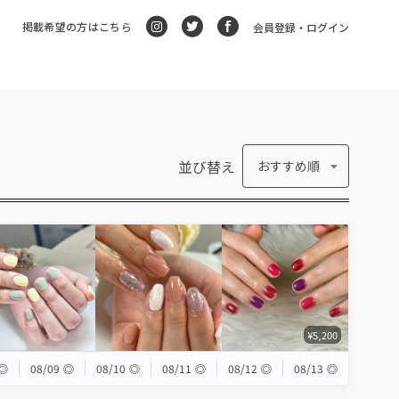
掲載希望の方はこちら
会員登録・ログイン
並び替え
おすすめ順
¥5,200
◎
08/09
◎
08/10
◎
08/11
◎
08/12
◎
08/13
◎