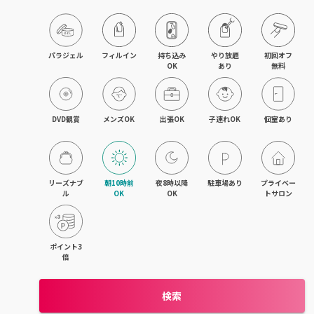
目黒・戸越・武蔵小山
北千住・町屋・亀有
パラジェル
フィルイン
持ち込み

やり放題

初回オフ

OK
あり
無料
錦糸町・小岩・青砥
吉祥寺・荻窪・三鷹
DVD観賞
メンズOK
出張OK
子連れOK
個室あり
立川・国立・国分寺
八王子・日野・昭島
リーズナブ
朝10時前
夜8時以降
駐車場あり
プライベー
ル
OK
OK
トサロン
中野・高円寺・阿佐ヶ谷
品川・大森・蒲田
ポイント3
倍
上野・日本橋・浅草
検索
日暮里・駒込・千駄木