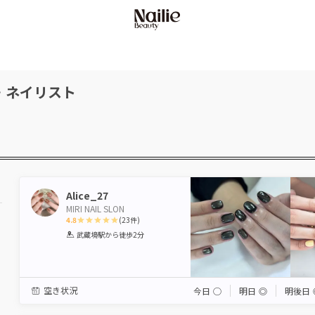
・ネイリスト
Alice_27
MIRI NAIL SLON
4.8
(
23
件)
1
2
3
4
5
武蔵境駅
から徒歩2分
Star
Stars
Stars
Stars
Stars
空き状況
今日
◯
明日
◎
明後日