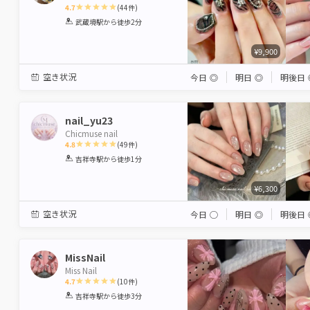
4.7
(
44
件)
1
2
3
4
5
武蔵境駅
から徒歩2分
Star
Stars
Stars
Stars
Stars
¥9,900
空き状況
今日
◎
明日
◎
明後日
nail_yu23
Chicmuse nail
4.8
(
49
件)
1
2
3
4
5
吉祥寺駅
から徒歩1分
Star
Stars
Stars
Stars
Stars
¥6,300
空き状況
今日
◯
明日
◎
明後日
MissNail
Miss Nail
4.7
(
10
件)
1
2
3
4
5
吉祥寺駅
から徒歩3分
Star
Stars
Stars
Stars
Stars