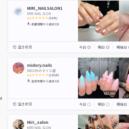
MIRI_NAILSALON1
MIRI NAIL SLON
4.5
(
54
件)
1
2
3
4
5
武蔵境駅
から徒歩2分
Star
Stars
Stars
Stars
Stars
空き状況
今日
◎
明日
◎
明後日
midory.nails
MIDORIのネイル屋
4.9
(
165
件)
1
2
3
4
5
吉祥寺駅
から徒歩3分
Star
Stars
Stars
Stars
Stars
¥12,000
ed
空き状況
今日
◯
明日
◯
明後日
Miri_salon
MIRI NAIL SLON