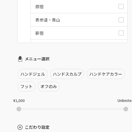
原宿
表参道・青山
新宿
池袋
メニュー選択
銀座・新橋・有楽町
恵比寿・代官山・中目黒
ハンドジェル
ハンドスカルプ
ハンドケアカラー
自由が丘・学芸大学
フット
オフのみ
六本木・麻布十番
¥1,000
Unlimit
三軒茶屋・用賀・二子玉川
下北沢・代々木上原
こだわり設定