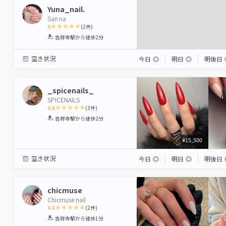
Yuna_nail.
San na
5
(
2
件)
1
2
3
4
5
吉祥寺駅
から徒歩2分
Star
Stars
Stars
Stars
Stars
空き状況
今日
◎
明日
◎
明後日
_spicenails_
SPICENAILS
4.8
(
3
件)
1
2
3
4
5
吉祥寺駅
から徒歩2分
Star
Stars
Stars
Stars
Stars
¥15,500
空き状況
今日
◎
明日
◎
明後日
chicmuse
Chicmuse nail
4.5
(
2
件)
1
2
3
4
5
吉祥寺駅
から徒歩1分