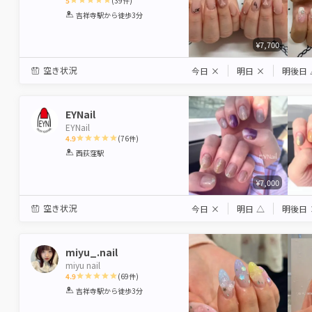
5
(
39
件)
1
2
3
4
5
吉祥寺駅
から徒歩3分
Star
Stars
Stars
Stars
Stars
¥7,700
空き状況
今日
×
明日
×
明後日
EYNail
EYNail
4.9
(
76
件)
1
2
3
4
5
西荻窪駅
Star
Stars
Stars
Stars
Stars
¥7,000
空き状況
今日
×
明日
△
明後日
miyu_.nail
miyu nail
4.9
(
69
件)
1
2
3
4
5
吉祥寺駅
から徒歩3分
Star
Stars
Stars
Stars
Stars