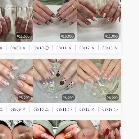
¥11,550
¥10,000
¥11,000
×
08/09
×
08/10
◯
08/11
×
08/12
×
08/13
×
¥8,200
¥8,200
¥8,200
△
08/09
×
08/10
△
08/11
◯
08/12
×
08/13
◯