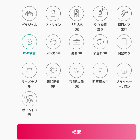
目黒・戸越・武蔵小山
北千住・町屋・亀有
パラジェル
フィルイン
持ち込み

やり放題

初回オフ

OK
あり
無料
錦糸町・小岩・青砥
吉祥寺・荻窪・三鷹
DVD観賞
メンズOK
出張OK
子連れOK
個室あり
立川・国立・国分寺
八王子・日野・昭島
リーズナブ
朝10時前
夜8時以降
駐車場あり
プライベー
ル
OK
OK
トサロン
中野・高円寺・阿佐ヶ谷
品川・大森・蒲田
ポイント3
倍
上野・日本橋・浅草
検索
日暮里・駒込・千駄木