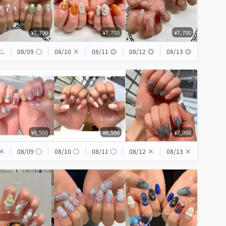
¥7,700
¥7,700
¥7,700
△
08/09
◯
08/10
×
08/11
◎
08/12
◎
08/13
◎
¥8,500
¥8,500
¥7,000
×
08/09
◯
08/10
◯
08/11
◯
08/12
×
08/13
×