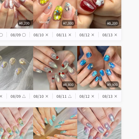
¥8,200
¥7,000
¥8,200
◯
08/09
◯
08/10
×
08/11
×
08/12
×
08/13
×
¥8,800
¥9,900
×
08/09
△
08/10
×
08/11
△
08/12
×
08/13
×