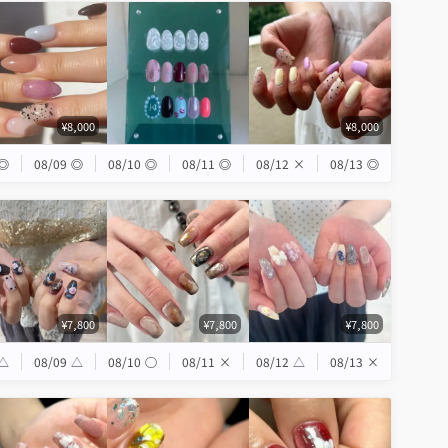
¥8,000
¥8,000
◎
08/09
◎
08/10
◎
08/11
◎
08/12
×
08/13
◎
¥7,800
¥7,800
¥7,800
△
08/09
△
08/10
◯
08/11
×
08/12
△
08/13
×