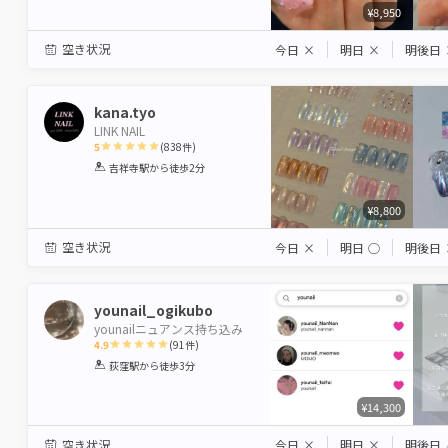
¥8,950
空き状況
今日
×
明日
×
明後日
kana.tyo
LINK NAIL
5
(
838
件)
1
2
3
4
5
吉祥寺駅
から徒歩2分
Star
Stars
Stars
Stars
Stars
¥8,800
空き状況
今日
×
明日
◯
明後日
younail_ogikubo
younailニュアンス持ち込み
4.9
(
91
件)
1
2
3
4
5
荻窪駅
から徒歩3分
Star
Stars
Stars
Stars
Stars
¥14,300
空き状況
今日
×
明日
×
明後日