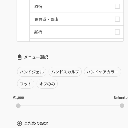
原宿
表参道・青山
新宿
池袋
メニュー選択
銀座・新橋・有楽町
恵比寿・代官山・中目黒
ハンドジェル
ハンドスカルプ
ハンドケアカラー
自由が丘・学芸大学
フット
オフのみ
六本木・麻布十番
¥1,000
Unlimit
三軒茶屋・用賀・二子玉川
下北沢・代々木上原
こだわり設定