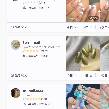
0
(
0
件)
1
2
3
4
5
三鷹駅
から徒歩13分
Star
Stars
Stars
Stars
Stars
¥7,500
空き状況
今日
×
明日
×
明後日
Zen__nail
吉祥寺 private nail salon Zen
5
(
1499
件)
1
2
3
4
5
吉祥寺駅
から徒歩3分
Star
Stars
Stars
Stars
Stars
空き状況
今日
×
明日
△
明後日
m_nail2023
m_nail
4.9
(
97
件)
1
2
3
4
5
西荻窪駅
から徒歩7分
Star
Stars
Stars
Stars
Stars