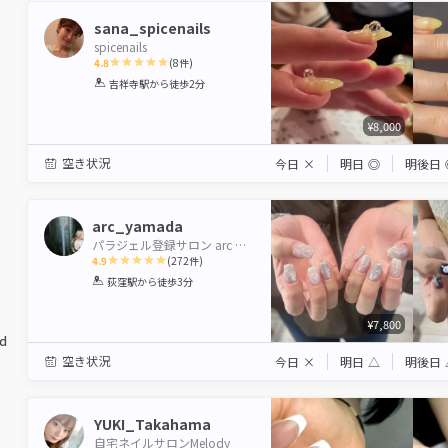
sana_spicenails
spicenails
4.8
(
8
件)
1
2
3
4
5
吉祥寺駅
から徒歩2分
Star
Stars
Stars
Stars
Stars
¥8,000
空き状況
今日
×
明日
◎
明後日
arc_yamada
パラジェル登録サロン arc by neolive 荻窪店 【アルクバイネオリーブ】
4.9
(
272
件)
1
2
3
4
5
荻窪駅
から徒歩3分
Star
Stars
Stars
Stars
Stars
¥7,800
ed
空き状況
今日
×
明日
△
明後日
YUKI_Takahama
自宅ネイルサロンMelody