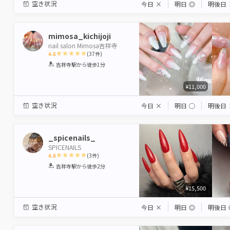
空き状況
今日
×
明日
◎
明後日
mimosa_kichijoji
nail salon Mimosa吉祥寺
4.6
(
37
件)
1
2
3
4
5
吉祥寺駅
から徒歩1分
Star
Stars
Stars
Stars
Stars
¥11,000
空き状況
今日
×
明日
◯
明後日
_spicenails_
SPICENAILS
4.8
(
3
件)
1
2
3
4
5
吉祥寺駅
から徒歩2分
Star
Stars
Stars
Stars
Stars
¥15,500
空き状況
今日
×
明日
◎
明後日