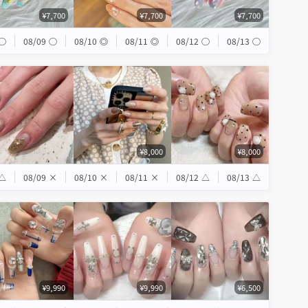
¥7,700
¥7,700
¥7,700
◯
08/09
◯
08/10
◎
08/11
◎
08/12
◯
08/13
◯
¥8,000
¥8,000
△
08/09
×
08/10
×
08/11
×
08/12
△
08/13
△
¥9,990
¥9,990
¥6,500