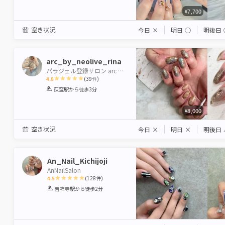
¥7,700
空き状況
今日
×
明日
◯
明後日
arc_by_neolive_rina
パラジェル登録サロン arc by neolive 荻窪店 【アルクバイネオリーブ】
4.8
(
39
件)
1
2
3
4
5
荻窪駅
から徒歩3分
Star
Stars
Stars
Stars
Stars
¥8,000
空き状況
今日
×
明日
×
明後日
An_Nail_Kichijoji
AnNailSalon
4.5
(
128
件)
1
2
3
4
5
吉祥寺駅
から徒歩2分
Star
Stars
Stars
Stars
Stars