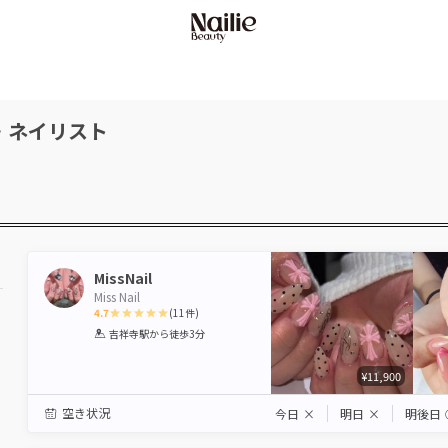
・ネイリスト
MissNail
Miss Nail
4.7
(
11
件)
1
2
3
4
5
吉祥寺駅
から徒歩3分
Star
Stars
Stars
Stars
Stars
¥11,900
空き状況
今日
×
明日
×
明後日