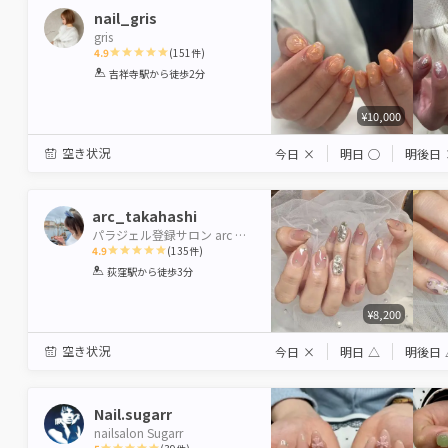
nail_gris
gris
4.9
(
151
件)
1
2
3
4
5
吉祥寺駅
から徒歩2分
Star
Stars
Stars
Stars
Stars
¥10,000
空き状況
今日
×
明日
◯
明後日
arc_takahashi
パラジェル登録サロン arc by neolive 荻窪店 【アルクバイネオリーブ】
4.9
(
135
件)
1
2
3
4
5
荻窪駅
から徒歩3分
Star
Stars
Stars
Stars
Stars
¥8,200
空き状況
今日
×
明日
△
明後日
Nail.sugarr
nailsalon Sugarr