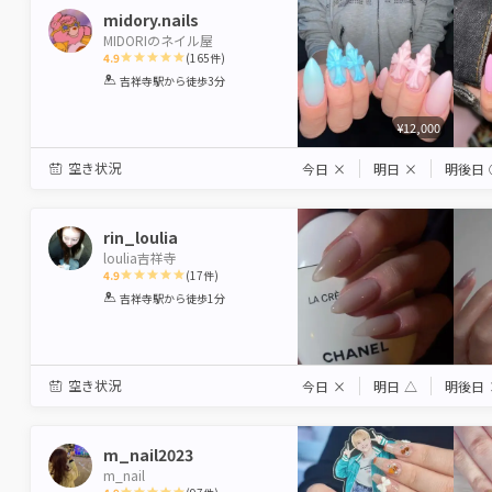
midory.nails
MIDORIのネイル屋
4.9
(
165
件)
1
2
3
4
5
吉祥寺駅
から徒歩3分
Star
Stars
Stars
Stars
Stars
¥12,000
空き状況
今日
×
明日
×
明後日
rin_loulia
loulia吉祥寺
4.9
(
17
件)
1
2
3
4
5
吉祥寺駅
から徒歩1分
Star
Stars
Stars
Stars
Stars
空き状況
今日
×
明日
△
明後日
m_nail2023
m_nail