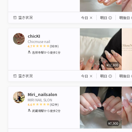
空き状況
今日
×
明日
◎
明後日
chicKI
Chicmuse nail
4.7
(
98
件)
1
2
3
4
5
吉祥寺駅
から徒歩1分
Star
Stars
Stars
Stars
Stars
¥12,800
空き状況
今日
×
明日
◎
明後日
Miri_nailsalon
MIRI NAIL SLON
4.6
(
62
件)
1
2
3
4
5
武蔵境駅
から徒歩2分
Star
Stars
Stars
Stars
Stars
¥7,900