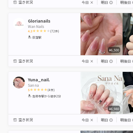
空き状況
今日
×
明日
◎
明後日
Glorianails
Wan Nails
4.3
(
72
件)
1
2
3
4
5
荻窪駅
Star
Stars
Stars
Stars
Stars
¥6,500
空き状況
今日
×
明日
◎
明後日
Yuna_nail.
San na
5
(
4
件)
1
2
3
4
5
吉祥寺駅
から徒歩2分
Star
Stars
Stars
Stars
Stars
¥6,980
空き状況
今日
×
明日
◎
明後日