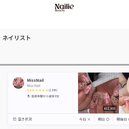
・ネイリスト
MissNail
Miss Nail
4.8
(
13
件)
1
2
3
4
5
吉祥寺駅
から徒歩3分
Star
Stars
Stars
Stars
Stars
¥11,900
空き状況
今日
×
明日
◎
明後日