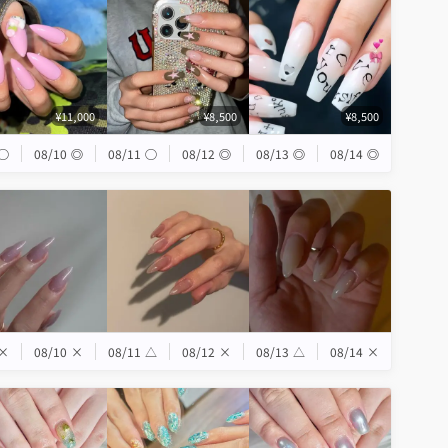
¥11,000
¥8,500
¥8,500
◯
08/10
◎
08/11
◯
08/12
◎
08/13
◎
08/14
◎
×
08/10
×
08/11
△
08/12
×
08/13
△
08/14
×