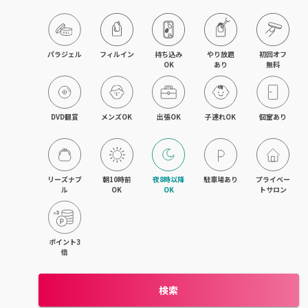
目黒・戸越・武蔵小山
北千住・町屋・亀有
パラジェル
フィルイン
持ち込み

やり放題

初回オフ

OK
あり
無料
錦糸町・小岩・青砥
吉祥寺・荻窪・三鷹
DVD観賞
メンズOK
出張OK
子連れOK
個室あり
立川・国立・国分寺
八王子・日野・昭島
リーズナブ
朝10時前
夜8時以降
駐車場あり
プライベー
ル
OK
OK
トサロン
中野・高円寺・阿佐ヶ谷
品川・大森・蒲田
ポイント3
倍
上野・日本橋・浅草
検索
日暮里・駒込・千駄木