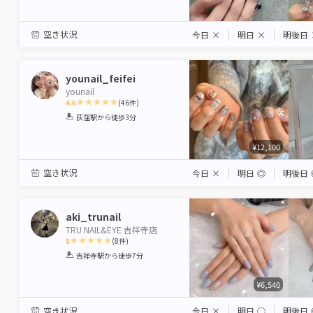
空き状況
今日
×
明日
×
明後日
younail_feifei
younail
4.6
(
46
件)
1
2
3
4
5
荻窪駅
から徒歩3分
Star
Stars
Stars
Stars
Stars
¥12,100
空き状況
今日
×
明日
◎
明後日
aki_trunail
TRU NAIL&EYE 吉祥寺店
5
(
8
件)
1
2
3
4
5
吉祥寺駅
から徒歩7分
Star
Stars
Stars
Stars
Stars
¥6,540
空き状況
今日
×
明日
◯
明後日