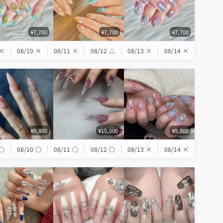
¥7,700
¥7,700
¥7,700
×
08/10
×
08/11
×
08/12
△
08/13
×
08/14
×
¥9,800
¥15,000
¥9,800
◯
08/10
◯
08/11
◯
08/12
◯
08/13
×
08/14
×