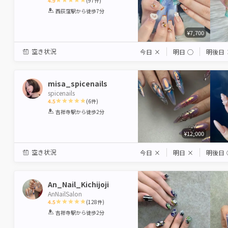
4.9
(
97
件)
1
2
3
4
5
西荻窪駅
から徒歩7分
Star
Stars
Stars
Stars
Stars
¥7,700
空き状況
今日
×
明日
◯
明後日
misa_spicenails
spicenails
4.5
(
6
件)
1
2
3
4
5
吉祥寺駅
から徒歩2分
Star
Stars
Stars
Stars
Stars
¥12,000
空き状況
今日
×
明日
×
明後日
An_Nail_Kichijoji
AnNailSalon
4.5
(
128
件)
1
2
3
4
5
吉祥寺駅
から徒歩2分
Star
Stars
Stars
Stars
Stars