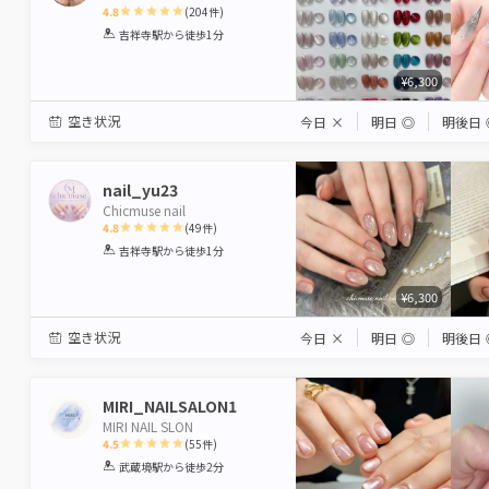
4.8
(
204
件)
1
2
3
4
5
吉祥寺駅
から徒歩1分
Star
Stars
Stars
Stars
Stars
¥6,300
空き状況
今日
×
明日
◎
明後日
nail_yu23
Chicmuse nail
4.8
(
49
件)
1
2
3
4
5
吉祥寺駅
から徒歩1分
Star
Stars
Stars
Stars
Stars
¥6,300
空き状況
今日
×
明日
◎
明後日
MIRI_NAILSALON1
MIRI NAIL SLON
4.5
(
55
件)
1
2
3
4
5
武蔵境駅
から徒歩2分
Star
Stars
Stars
Stars
Stars