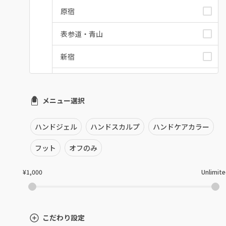
原宿
表参道・青山
新宿
池袋
メニュー選択
銀座・新橋・有楽町
恵比寿・代官山・中目黒
ハンドジェル
ハンドスカルプ
ハンドケアカラー
自由が丘・学芸大学
フット
オフのみ
六本木・麻布十番
¥1,000
Unlimit
三軒茶屋・用賀・二子玉川
下北沢・代々木上原
こだわり設定