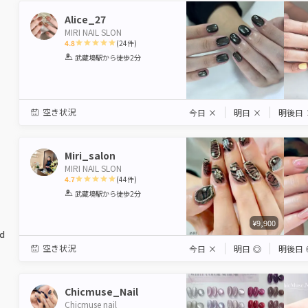
Alice_27
MIRI NAIL SLON
4.8
(
24
件)
1
2
3
4
5
武蔵境駅
から徒歩2分
Star
Stars
Stars
Stars
Stars
空き状況
今日
×
明日
×
明後日
Miri_salon
MIRI NAIL SLON
4.7
(
44
件)
1
2
3
4
5
武蔵境駅
から徒歩2分
Star
Stars
Stars
Stars
Stars
¥9,900
ed
空き状況
今日
×
明日
◎
明後日
Chicmuse_Nail
Chicmuse nail