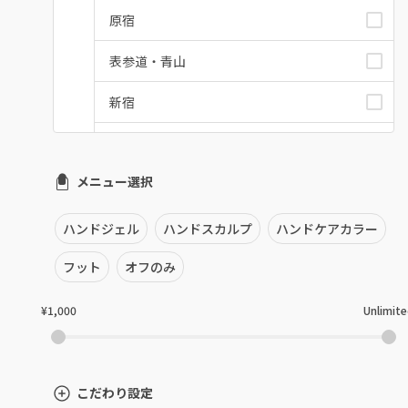
原宿
表参道・青山
新宿
池袋
メニュー選択
銀座・新橋・有楽町
恵比寿・代官山・中目黒
ハンドジェル
ハンドスカルプ
ハンドケアカラー
自由が丘・学芸大学
フット
オフのみ
六本木・麻布十番
¥1,000
Unlimit
三軒茶屋・用賀・二子玉川
下北沢・代々木上原
こだわり設定