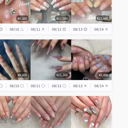
¥9,000
¥11,000
¥11,800
◎
08/10
△
08/11
×
08/12
◎
08/13
◎
08/14
×
¥9,800
¥15,000
¥9,800
◯
08/10
◯
08/11
◯
08/12
◯
08/13
×
08/14
×