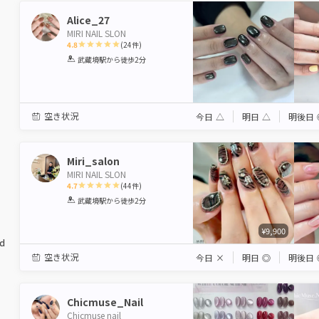
Alice_27
MIRI NAIL SLON
4.8
(
24
件)
1
2
3
4
5
武蔵境駅
から徒歩2分
Star
Stars
Stars
Stars
Stars
空き状況
今日
△
明日
△
明後日
Miri_salon
MIRI NAIL SLON
4.7
(
44
件)
1
2
3
4
5
武蔵境駅
から徒歩2分
Star
Stars
Stars
Stars
Stars
¥9,900
ed
空き状況
今日
×
明日
◎
明後日
Chicmuse_Nail
Chicmuse nail