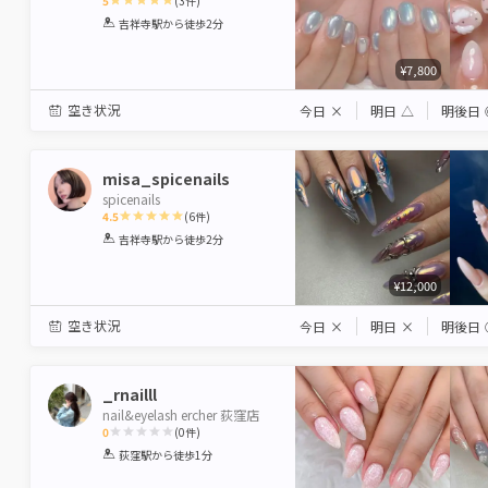
5
(
3
件)
1
2
3
4
5
吉祥寺駅
から徒歩2分
Star
Stars
Stars
Stars
Stars
¥7,800
空き状況
今日
×
明日
△
明後日
misa_spicenails
spicenails
4.5
(
6
件)
1
2
3
4
5
吉祥寺駅
から徒歩2分
Star
Stars
Stars
Stars
Stars
¥12,000
空き状況
今日
×
明日
×
明後日
_rnailll
nail&eyelash ercher 荻窪店
0
(
0
件)
1
2
3
4
5
荻窪駅
から徒歩1分
Star
Stars
Stars
Stars
Stars