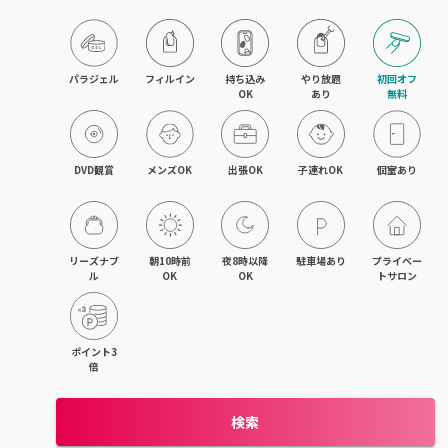
目黒・戸越・武蔵小山
北千住・町屋・亀有
パラジェル
フィルイン
持ち込み

やり放題

初回オフ

OK
あり
無料
錦糸町・小岩・青砥
吉祥寺・荻窪・三鷹
DVD観賞
メンズOK
出張OK
子連れOK
個室あり
立川・国立・国分寺
八王子・日野・昭島
リーズナブ
朝10時前
夜8時以降
駐車場あり
プライベー
ル
OK
OK
トサロン
中野・高円寺・阿佐ヶ谷
品川・大森・蒲田
ポイント3
倍
上野・日本橋・浅草
検索
日暮里・駒込・千駄木