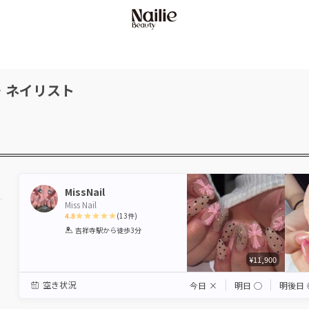
・ネイリスト
MissNail
Miss Nail
4.8
(
13
件)
1
2
3
4
5
吉祥寺駅
から徒歩3分
Star
Stars
Stars
Stars
Stars
¥11,900
空き状況
今日
×
明日
◯
明後日