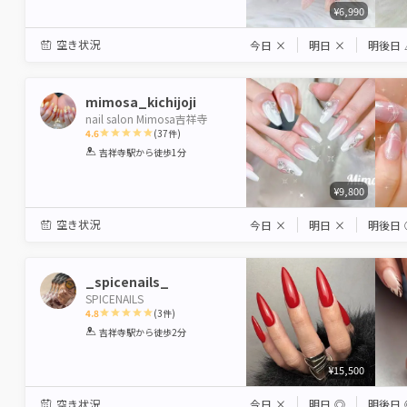
¥6,990
空き状況
今日
×
明日
×
明後日
mimosa_kichijoji
nail salon Mimosa吉祥寺
4.6
(
37
件)
1
2
3
4
5
吉祥寺駅
から徒歩1分
Star
Stars
Stars
Stars
Stars
¥9,800
空き状況
今日
×
明日
×
明後日
_spicenails_
SPICENAILS
4.8
(
3
件)
1
2
3
4
5
吉祥寺駅
から徒歩2分
Star
Stars
Stars
Stars
Stars
¥15,500
空き状況
今日
×
明日
◎
明後日