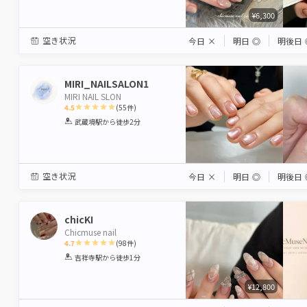
¥6,300
空き状況
今日
×
明日
◎
明後日
MIRI_NAILSALON1
MIRI NAIL SLON
4.5
(
55
件)
1
2
3
4
5
武蔵境駅
から徒歩2分
Star
Stars
Stars
Stars
Stars
空き状況
今日
×
明日
◎
明後日
chicKI
Chicmuse nail
4.7
(
98
件)
1
2
3
4
5
吉祥寺駅
から徒歩1分
Star
Stars
Stars
Stars
Stars
¥12,800