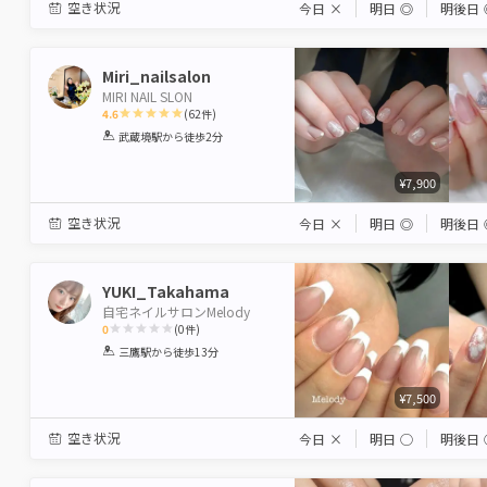
空き状況
今日
×
明日
◎
明後日
Miri_nailsalon
MIRI NAIL SLON
4.6
(
62
件)
1
2
3
4
5
武蔵境駅
から徒歩2分
Star
Stars
Stars
Stars
Stars
¥7,900
空き状況
今日
×
明日
◎
明後日
YUKI_Takahama
自宅ネイルサロンMelody
0
(
0
件)
1
2
3
4
5
三鷹駅
から徒歩13分
Star
Stars
Stars
Stars
Stars
¥7,500
空き状況
今日
×
明日
◯
明後日