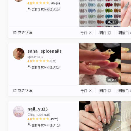
4.8
(
204
件)
1
2
3
4
5
吉祥寺駅
から徒歩1分
Star
Stars
Stars
Stars
Stars
¥6,300
空き状況
今日
×
明日
◎
明後日
sana_spicenails
spicenails
4.8
(
8
件)
1
2
3
4
5
吉祥寺駅
から徒歩2分
Star
Stars
Stars
Stars
Stars
¥8,000
空き状況
今日
×
明日
◎
明後日
nail_yu23
Chicmuse nail
4.8
(
49
件)
1
2
3
4
5
吉祥寺駅
から徒歩1分
Star
Stars
Stars
Stars
Stars