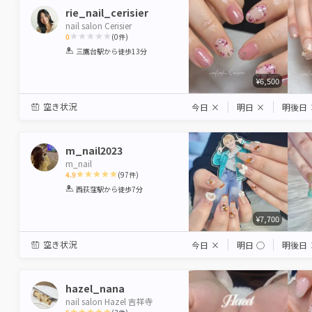
rie_nail_cerisier
nail salon Cerisier
0
(
0
件)
1
2
3
4
5
三鷹台駅
から徒歩13分
Star
Stars
Stars
Stars
Stars
¥6,500
空き状況
今日
×
明日
×
明後日
m_nail2023
m_nail
4.9
(
97
件)
1
2
3
4
5
西荻窪駅
から徒歩7分
Star
Stars
Stars
Stars
Stars
¥7,700
空き状況
今日
×
明日
◯
明後日
hazel_nana
nail salon Hazel 吉祥寺