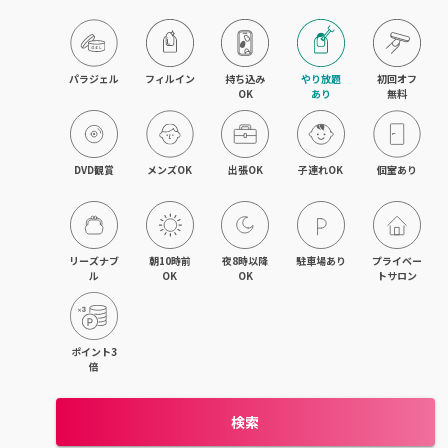
目黒・戸越・武蔵小山
北千住・町屋・亀有
パラジェル
フィルイン
持ち込み

やり放題

初回オフ

OK
あり
無料
錦糸町・小岩・青砥
吉祥寺・荻窪・三鷹
DVD観賞
メンズOK
出張OK
子連れOK
個室あり
立川・国立・国分寺
八王子・日野・昭島
リーズナブ
朝10時前
夜8時以降
駐車場あり
プライベー
ル
OK
OK
トサロン
中野・高円寺・阿佐ヶ谷
品川・大森・蒲田
ポイント3
倍
上野・日本橋・浅草
検索
日暮里・駒込・千駄木