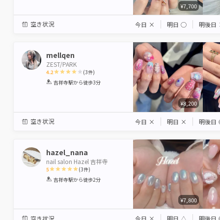
¥7,700
空き状況
今日
×
明日
◯
明後日
mellqen
ZEST/PARK
4.2
(
3
件)
1
2
3
4
5
吉祥寺駅
から徒歩3分
Star
Stars
Stars
Stars
Stars
¥8,200
空き状況
今日
×
明日
×
明後日
hazel_nana
nail salon Hazel 吉祥寺
5
(
3
件)
1
2
3
4
5
吉祥寺駅
から徒歩2分
Star
Stars
Stars
Stars
Stars
¥7,800
空き状況
今日
×
明日
△
明後日