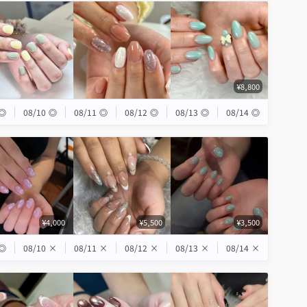
¥8,800
◎
08/10
◎
08/11
◎
08/12
◎
08/13
◎
08/14
◎
¥4,000
¥5,500
¥3,500
◎
08/10
×
08/11
×
08/12
×
08/13
×
08/14
×