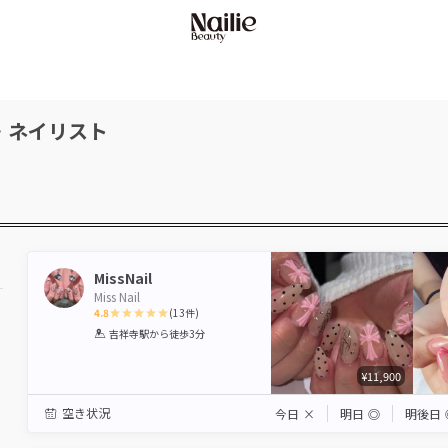
・ネイリスト
MissNail
Miss Nail
4.8
(
13
件)
1
2
3
4
5
吉祥寺駅
から徒歩3分
Star
Stars
Stars
Stars
Stars
¥11,900
空き状況
今日
×
明日
◎
明後日