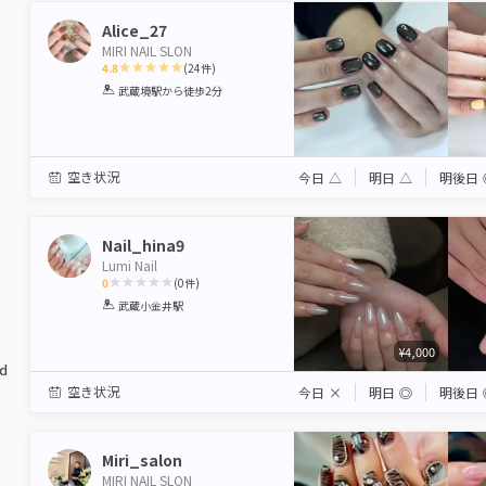
Alice_27
MIRI NAIL SLON
4.8
(
24
件)
1
2
3
4
5
武蔵境駅
から徒歩2分
Star
Stars
Stars
Stars
Stars
空き状況
今日
△
明日
△
明後日
Nail_hina9
Lumi Nail
0
(
0
件)
1
2
3
4
5
武蔵小金井駅
Star
Stars
Stars
Stars
Stars
¥4,000
ed
空き状況
今日
×
明日
◎
明後日
Miri_salon
MIRI NAIL SLON