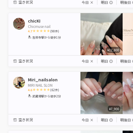
空き状況
今日
×
明日
◎
明後日
chicKI
Chicmuse nail
4.7
(
98
件)
1
2
3
4
5
吉祥寺駅
から徒歩1分
Star
Stars
Stars
Stars
Stars
¥12,800
空き状況
今日
×
明日
◎
明後日
Miri_nailsalon
MIRI NAIL SLON
4.6
(
62
件)
1
2
3
4
5
武蔵境駅
から徒歩2分
Star
Stars
Stars
Stars
Stars
¥7,900
空き状況
今日
×
明日
◎
明後日