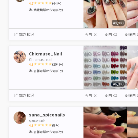
4.7
(
44
件)
1
2
3
4
5
武蔵境駅
から徒歩2分
Star
Stars
Stars
Stars
Stars
¥9,900
空き状況
今日
×
明日
◎
明後日
Chicmuse_Nail
Chicmuse nail
4.8
(
204
件)
1
2
3
4
5
吉祥寺駅
から徒歩1分
Star
Stars
Stars
Stars
Stars
¥6,300
空き状況
今日
×
明日
◎
明後日
sana_spicenails
spicenails
4.8
(
8
件)
1
2
3
4
5
吉祥寺駅
から徒歩2分
Star
Stars
Stars
Stars
Stars