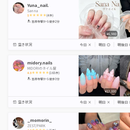
Yuna_nail.
San na
5
(
4
件)
1
2
3
4
5
吉祥寺駅
から徒歩2分
Star
Stars
Stars
Stars
Stars
¥6,980
空き状況
今日
×
明日
◎
明後日
midory.nails
MIDORIのネイル屋
4.9
(
165
件)
1
2
3
4
5
吉祥寺駅
から徒歩3分
Star
Stars
Stars
Stars
Stars
¥12,000
空き状況
今日
×
明日
×
明後日
_momorin_
ZEST/PARK