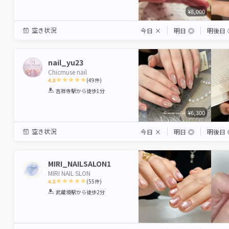
¥8,000
空き状況
今日
×
明日
◎
明後日
nail_yu23
Chicmuse nail
4.8
(
49
件)
1
2
3
4
5
吉祥寺駅
から徒歩1分
Star
Stars
Stars
Stars
Stars
¥6,300
空き状況
今日
×
明日
◎
明後日
MIRI_NAILSALON1
MIRI NAIL SLON
4.5
(
55
件)
1
2
3
4
5
武蔵境駅
から徒歩2分
Star
Stars
Stars
Stars
Stars