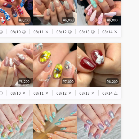
¥8,200
¥6,000
¥6,000
◎
08/10
◎
08/11
×
08/12
◎
08/13
◎
08/14
×
¥8,200
¥7,000
¥8,200
◯
08/10
×
08/11
×
08/12
×
08/13
×
08/14
△