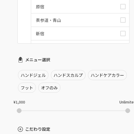
原宿
表参道・青山
新宿
池袋
メニュー選択
銀座・新橋・有楽町
恵比寿・代官山・中目黒
ハンドジェル
ハンドスカルプ
ハンドケアカラー
自由が丘・学芸大学
フット
オフのみ
六本木・麻布十番
¥1,000
Unlimit
三軒茶屋・用賀・二子玉川
下北沢・代々木上原
こだわり設定