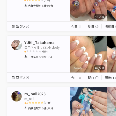
4.2
(
5
件)
1
2
3
4
5
吉祥寺駅
から徒歩3分
Star
Stars
Stars
Stars
Stars
¥8,200
空き状況
今日
×
明日
◎
明後日
YUKI_Takahama
自宅ネイルサロンMelody
0
(
0
件)
1
2
3
4
5
三鷹駅
から徒歩13分
Star
Stars
Stars
Stars
Stars
¥7,500
空き状況
今日
×
明日
◯
明後日
m_nail2023
m_nail
4.9
(
97
件)
1
2
3
4
5
西荻窪駅
から徒歩7分
Star
Stars
Stars
Stars
Stars