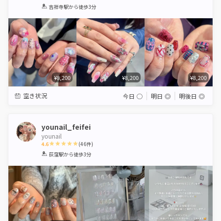
1
2
3
4
5
吉祥寺駅
から徒歩3分
Star
Stars
Stars
Stars
Stars
¥8,200
¥8,200
¥8,200
空き状況
今日
◯
明日
◎
明後日
◎
younail_feifei
younail
4.6
(
46
件)
1
2
3
4
5
荻窪駅
から徒歩3分
Star
Stars
Stars
Stars
Stars