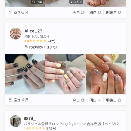
¥7,900
¥13,500
空き状況
今日
◎
明日
◎
明後日
◎
Alice_27
MIRI NAIL SLON
4.8
(
24
件)
1
2
3
4
5
武蔵境駅
から徒歩2分
Star
Stars
Stars
Stars
Stars
空き状況
今日
◎
明日
×
明後日
◎
ll87il_
パラジェル登録サロン Paige by Neolive 吉祥寺店【ペイジバイネオリーブ】
4.8
(
772
件)