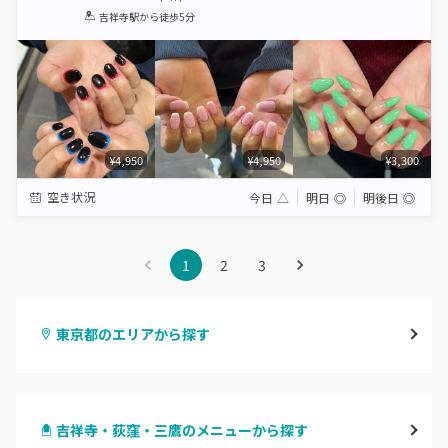
1
2
3
4
5
吉祥寺駅
から徒歩5分
Star
Stars
Stars
Stars
Stars
¥4,950
¥4,950
¥3,300
空き状況
今日
△
明日
◎
明後日
◎
1
2
3
東京都のエリアから探す
渋谷
吉祥寺・荻窪・三鷹のメニューから探す
原宿