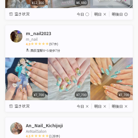
¥12,100
¥6,880
空き状況
今日
◯
明日
×
明後日
◎
m_nail2023
m_nail
4.9
(
97
件)
1
2
3
4
5
西荻窪駅
から徒歩7分
Star
Stars
Stars
Stars
Stars
¥7,700
¥7,700
¥7,700
空き状況
今日
×
明日
×
明後日
×
An_Nail_Kichijoji
AnNailSalon
4.5
(
128
件)