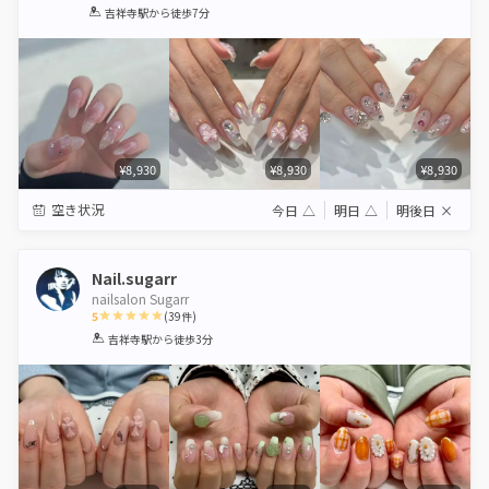
1
2
3
4
5
吉祥寺駅
から徒歩7分
Star
Stars
Stars
Stars
Stars
¥8,930
¥8,930
¥8,930
空き状況
今日
△
明日
△
明後日
×
Nail.sugarr
nailsalon Sugarr
5
(
39
件)
1
2
3
4
5
吉祥寺駅
から徒歩3分
Star
Stars
Stars
Stars
Stars