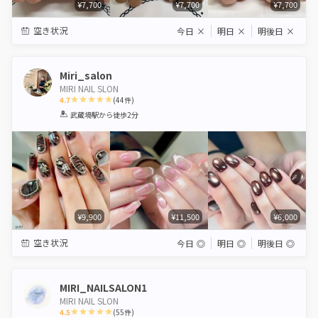
¥7,700
¥7,700
¥7,700
空き状況
今日
×
明日
×
明後日
×
Miri_salon
MIRI NAIL SLON
4.7
(
44
件)
1
2
3
4
5
武蔵境駅
から徒歩2分
Star
Stars
Stars
Stars
Stars
¥9,900
¥11,500
¥6,000
空き状況
今日
◎
明日
◎
明後日
◎
MIRI_NAILSALON1
MIRI NAIL SLON
4.5
(
55
件)