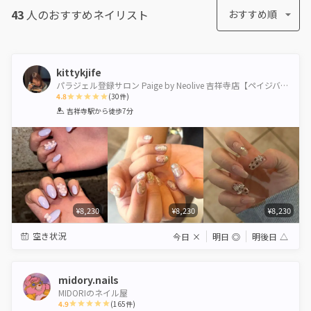
43
人のおすすめ
ネイリスト
おすすめ順
kittykjife
パラジェル登録サロン Paige by Neolive 吉祥寺店【ペイジバイネオリーブ】
4.8
(
30
件)
1
2
3
4
5
吉祥寺駅
から徒歩7分
Star
Stars
Stars
Stars
Stars
¥8,230
¥8,230
¥8,230
空き状況
今日
×
明日
◎
明後日
△
midory.nails
MIDORIのネイル屋
4.9
(
165
件)