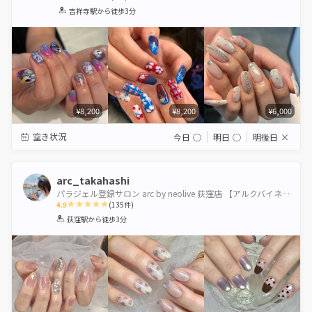
1
2
3
4
5
吉祥寺駅
から徒歩3分
Star
Stars
Stars
Stars
Stars
¥8,200
¥8,200
¥6,000
空き状況
今日
◯
明日
◯
明後日
×
arc_takahashi
パラジェル登録サロン arc by neolive 荻窪店 【アルクバイネオリーブ】
4.9
(
135
件)
1
2
3
4
5
荻窪駅
から徒歩3分
Star
Stars
Stars
Stars
Stars