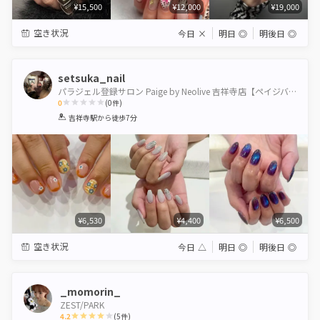
¥15,500
¥12,000
¥19,000
空き状況
今日
×
明日
◎
明後日
◎
setsuka_nail
パラジェル登録サロン Paige by Neolive 吉祥寺店【ペイジバイネオリーブ】
0
(
0
件)
1
2
3
4
5
吉祥寺駅
から徒歩7分
Star
Stars
Stars
Stars
Stars
¥6,530
¥4,400
¥6,500
空き状況
今日
△
明日
◎
明後日
◎
_momorin_
ZEST/PARK
4.2
(
5
件)