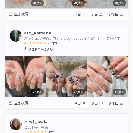
¥8,200
¥8,200
¥8,200
空き状況
今日
×
明日
△
明後日
△
arc_yamada
パラジェル登録サロン arc by neolive 荻窪店 【アルクバイネオリーブ】
4.9
(
272
件)
1
2
3
4
5
荻窪駅
から徒歩3分
Star
Stars
Stars
Stars
Stars
¥7,800
¥7,800
¥7,800
空き状況
今日
×
明日
◯
明後日
△
zest_waka
ZEST吉祥寺店
4.5
(
4
件)