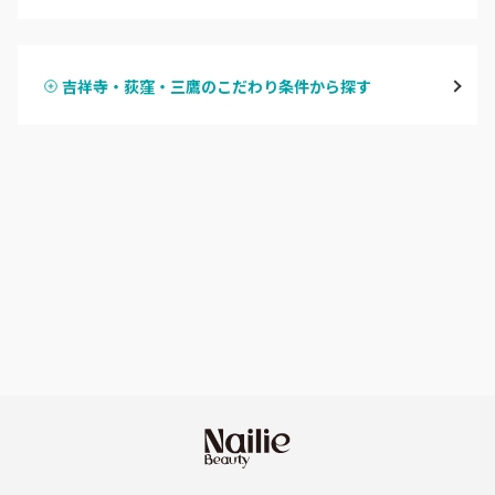
ハンドジェル
表参道・青山
吉祥寺・荻窪・三鷹のこだわり条件から探す
ハンドスカルプ
パラジェル
新宿
ハンドケアカラー
フィルイン
池袋
フット
持ち込み OK
銀座・新橋・有楽町
オフのみ
やり放題 あり
恵比寿・代官山・中目黒
初回オフ 無料
自由が丘・学芸大学