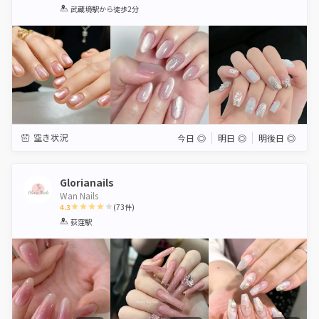
1
2
3
4
5
武蔵境駅
から徒歩2分
Star
Stars
Stars
Stars
Stars
空き状況
今日
◎
明日
◎
明後日
◎
Glorianails
Wan Nails
4.3
(
73
件)
1
2
3
4
5
荻窪駅
Star
Stars
Stars
Stars
Stars