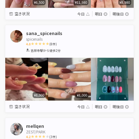
¥6,500
¥11,980
¥8,980
空き状況
今日
△
明日
◎
明後日
◎
sana_spicenails
spicenails
4.8
(
8
件)
1
2
3
4
5
吉祥寺駅
から徒歩2分
Star
Stars
Stars
Stars
Stars
¥8,000
¥8,000
空き状況
今日
△
明日
◎
明後日
◎
mellqen
ZEST/PARK
4.2
(
3
件)