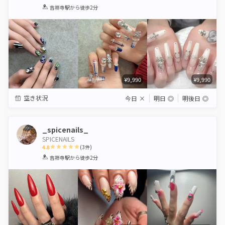
1
2
3
4
5
吉祥寺駅
から徒歩2分
Star
Stars
Stars
Stars
Stars
¥9,990
¥9,990
空き状況
今日
×
明日
◎
明後日
◎
_spicenails_
SPICENAILS
4.8
(
3
件)
1
2
3
4
5
吉祥寺駅
から徒歩2分
Star
Stars
Stars
Stars
Stars