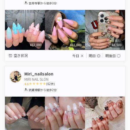
1
2
3
4
5
吉祥寺駅
から徒歩3分
Star
Stars
Stars
Stars
Stars
¥12,000
¥11,000
¥8,500
空き状況
今日
×
明日
◎
明後日
◯
Miri_nailsalon
MIRI NAIL SLON
4.6
(
62
件)
1
2
3
4
5
武蔵境駅
から徒歩2分
Star
Stars
Stars
Stars
Stars