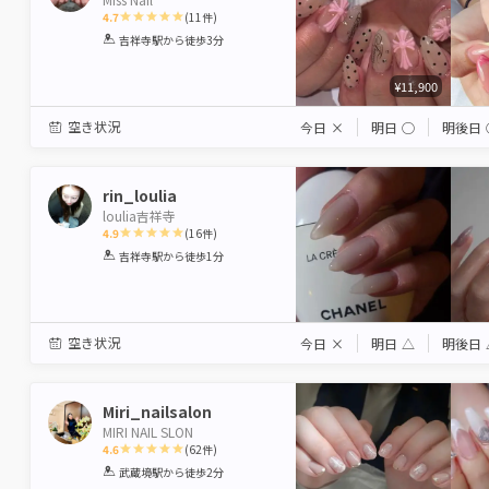
4.7
(
11
件)
1
2
3
4
5
吉祥寺駅
から徒歩3分
Star
Stars
Stars
Stars
Stars
¥11,900
空き状況
今日
×
明日
◯
明後日
rin_loulia
loulia吉祥寺
4.9
(
16
件)
1
2
3
4
5
吉祥寺駅
から徒歩1分
Star
Stars
Stars
Stars
Stars
空き状況
今日
×
明日
△
明後日
Miri_nailsalon
MIRI NAIL SLON
4.6
(
62
件)
1
2
3
4
5
武蔵境駅
から徒歩2分