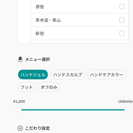
原宿
表参道・青山
新宿
池袋
メニュー選択
銀座・新橋・有楽町
恵比寿・代官山・中目黒
ハンドジェル
ハンドスカルプ
ハンドケアカラー
自由が丘・学芸大学
フット
オフのみ
六本木・麻布十番
¥1,000
Unlimit
三軒茶屋・用賀・二子玉川
下北沢・代々木上原
こだわり設定