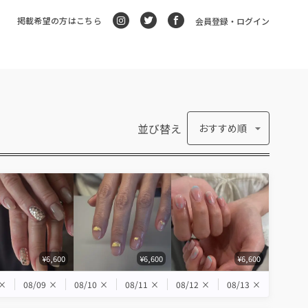
掲載希望の方はこちら
会員登録・ログイン
並び替え
おすすめ順
¥6,600
¥6,600
¥6,600
×
08/09
×
08/10
×
08/11
×
08/12
×
08/13
×