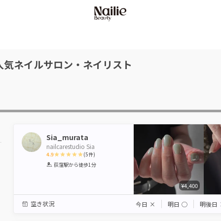
人気ネイルサロン・ネイリスト
Sia_murata
nailcarestudio Sia
4.9
(
5
件)
1
2
3
4
5
荻窪駅
から徒歩1分
Star
Stars
Stars
Stars
Stars
¥4,400
空き状況
今日
×
明日
◯
明後日