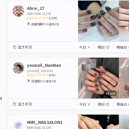
Alice_27
MIRI NAIL SLON
4.8
(
23
件)
1
2
3
4
5
武蔵境駅
から徒歩2分
Star
Stars
Stars
Stars
Stars
空き状況
今日
×
明日
◎
明後日
younail_NanNan
younail_nannan
4.8
(
4
件)
1
2
3
4
5
荻窪駅
から徒歩3分
Star
Stars
Stars
Stars
Stars
¥4,500
ed
空き状況
今日
×
明日
◎
明後日
MIRI_NAILSALON1
MIRI NAIL SLON