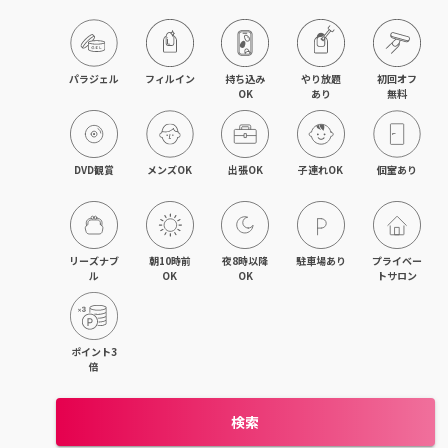
目黒・戸越・武蔵小山
北千住・町屋・亀有
パラジェル
フィルイン
持ち込み

やり放題

初回オフ

OK
あり
無料
錦糸町・小岩・青砥
吉祥寺・荻窪・三鷹
DVD観賞
メンズOK
出張OK
子連れOK
個室あり
立川・国立・国分寺
八王子・日野・昭島
リーズナブ
朝10時前
夜8時以降
駐車場あり
プライベー
ル
OK
OK
トサロン
中野・高円寺・阿佐ヶ谷
品川・大森・蒲田
ポイント3
倍
上野・日本橋・浅草
検索
日暮里・駒込・千駄木