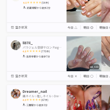
4.5
(
54
件)
1
2
3
4
5
武蔵境駅
から徒歩2分
Star
Stars
Stars
Stars
Stars
空き状況
今日
△
明日
◎
明後日
ll87il_
パラジェル登録サロン Paige by Neolive 吉祥寺店【ペイジバイネオリーブ】
4.8
(
770
件)
1
2
3
4
5
吉祥寺駅
から徒歩7分
Star
Stars
Stars
Stars
Stars
¥8,930
空き状況
今日
×
明日
◯
明後日
Dreamer_nail
痛ネイル✨推しネイル✨Dreamernail
4.9
(
67
件)
1
2
3
4
5
三鷹駅
から徒歩3分
Star
Stars
Stars
Stars
Stars