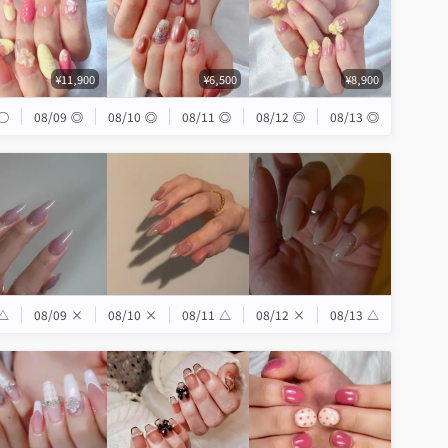
¥11,900
¥6,500
¥8,900
◯
08/09
◎
08/10
◎
08/11
◎
08/12
◎
08/13
◎
△
08/09
×
08/10
×
08/11
△
08/12
×
08/13
△