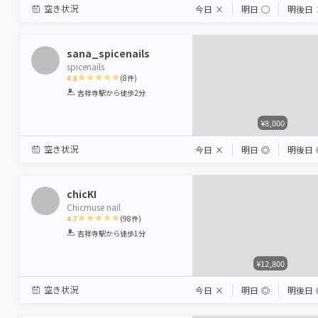
空き状況
今日
×
明日
◯
明後日
sana_spicenails
spicenails
4.8
(
8
件)
1
2
3
4
5
吉祥寺駅
から徒歩2分
Star
Stars
Stars
Stars
Stars
¥8,000
空き状況
今日
×
明日
◎
明後日
chicKI
Chicmuse nail
4.7
(
98
件)
1
2
3
4
5
吉祥寺駅
から徒歩1分
Star
Stars
Stars
Stars
Stars
¥12,800
空き状況
今日
×
明日
◎
明後日