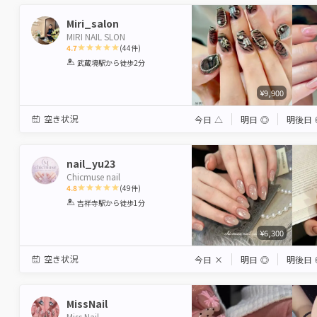
Miri_salon
MIRI NAIL SLON
4.7
(
44
件)
1
2
3
4
5
武蔵境駅
から徒歩2分
Star
Stars
Stars
Stars
Stars
¥9,900
空き状況
今日
△
明日
◎
明後日
nail_yu23
Chicmuse nail
4.8
(
49
件)
1
2
3
4
5
吉祥寺駅
から徒歩1分
Star
Stars
Stars
Stars
Stars
¥6,300
空き状況
今日
×
明日
◎
明後日
MissNail
Miss Nail