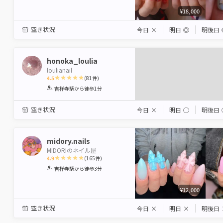
¥18,000
空き状況
今日
×
明日
◎
明後日
honoka_loulia
loulianail
4.5
(
81
件)
1
2
3
4
5
吉祥寺駅
から徒歩1分
Star
Stars
Stars
Stars
Stars
空き状況
今日
×
明日
◯
明後日
midory.nails
MIDORIのネイル屋
4.9
(
165
件)
1
2
3
4
5
吉祥寺駅
から徒歩3分
Star
Stars
Stars
Stars
Stars
¥12,000
空き状況
今日
×
明日
×
明後日