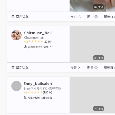
Star
Stars
Stars
Stars
Stars
¥7,900
空き状況
今日
△
明日
◎
明後日
Chicmuse_Nail
Chicmuse nail
4.8
(
203
件)
1
2
3
4
5
吉祥寺駅
から徒歩1分
Star
Stars
Stars
Stars
Stars
¥6,300
空き状況
今日
×
明日
◎
明後日
Enny_Nailsalon
Ennyネイルサロン吉祥寺駅前店
4.5
(
180
件)
1
2
3
4
5
吉祥寺駅
から徒歩1分
Star
Stars
Stars
Stars
Stars
¥8,480