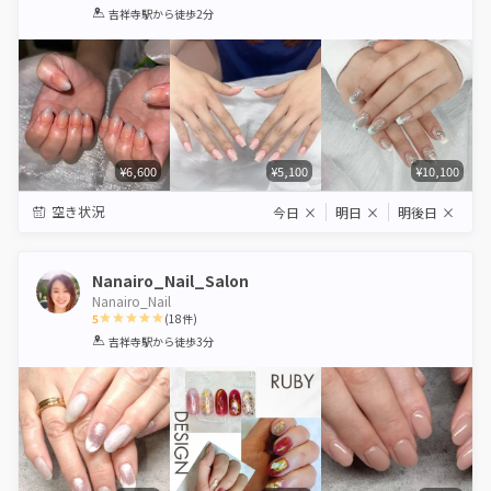
1
2
3
4
5
吉祥寺駅
から徒歩2分
Star
Stars
Stars
Stars
Stars
¥6,600
¥5,100
¥10,100
空き状況
今日
×
明日
×
明後日
×
Nanairo_Nail_Salon
Nanairo_Nail
5
(
18
件)
1
2
3
4
5
吉祥寺駅
から徒歩3分
Star
Stars
Stars
Stars
Stars