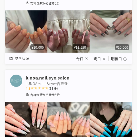
1
2
3
4
5
吉祥寺駅
から徒歩2分
Star
Stars
Stars
Stars
Stars
¥10,000
¥11,550
¥10,000
空き状況
今日
×
明日
×
明後日
◯
lunoa.nail.eye.salon
LUNOA ~nail&eye~吉祥寺
4.8
(
11
件)
1
2
3
4
5
吉祥寺駅
から徒歩5分
Star
Stars
Stars
Stars
Stars