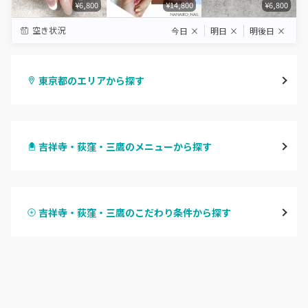
¥6,800
¥14,800
¥6,800
空き状況
今日
×
明日
×
明後日
×
東京都のエリアから探す
渋谷
吉祥寺・荻窪・三鷹のメニューから探す
原宿
ハンドジェル
表参道・青山
吉祥寺・荻窪・三鷹のこだわり条件から探す
ハンドスカルプ
パラジェル
新宿
ハンドケアカラー
フィルイン
池袋