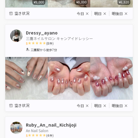
¥9,000
¥8,000
¥6,820
空き状況
今日
×
明日
×
明後日
×
Dressy_ayano
三鷹ネイルサロン キャンアイドレッシー
5
(
8
件)
1
2
3
4
5
三鷹駅
から徒歩7分
Star
Stars
Stars
Stars
Stars
空き状況
今日
×
明日
×
明後日
×
Ruby_An_nail_Kichijoji
An Nail Salon
5
(
4
件)