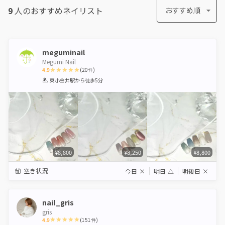
9
人のおすすめ
ネイリスト
おすすめ順
meguminail
Megumi Nail
4.9
(
20
件)
1
2
3
4
5
東小金井駅
から徒歩5分
Star
Stars
Stars
Stars
Stars
¥8,800
¥8,250
¥8,800
空き状況
今日
×
明日
△
明後日
×
nail_gris
gris
4.9
(
151
件)