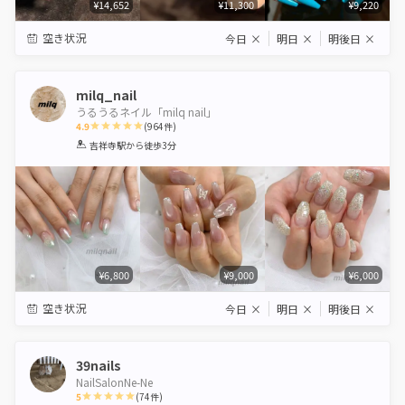
¥14,652
¥11,300
¥9,220
空き状況
今日
×
明日
×
明後日
×
milq_nail
うるうるネイル「milq nail」
4.9
(
964
件)
1
2
3
4
5
吉祥寺駅
から徒歩3分
Star
Stars
Stars
Stars
Stars
¥6,800
¥9,000
¥6,000
空き状況
今日
×
明日
×
明後日
×
39nails
NailSalonNe-Ne
5
(
74
件)