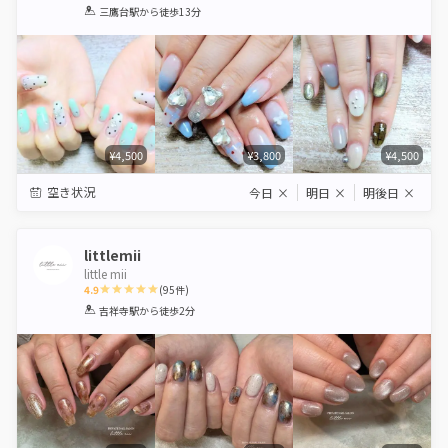
1
2
3
4
5
三鷹台駅
から徒歩13分
Star
Stars
Stars
Stars
Stars
¥4,500
¥3,800
¥4,500
空き状況
今日
×
明日
×
明後日
×
littlemii
little mii
4.9
(
95
件)
1
2
3
4
5
吉祥寺駅
から徒歩2分
Star
Stars
Stars
Stars
Stars