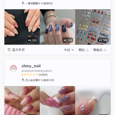
1
2
3
4
5
一橋学園駅
から徒歩8分
Star
Stars
Stars
Stars
Stars
¥4,300
¥4,300
¥4,300
空き状況
今日
×
明日
△
明後日
△
shiny_nail
anuenue beautysalon
5
(
108
件)
1
2
3
4
5
花小金井駅
から徒歩10分
Star
Stars
Stars
Stars
Stars