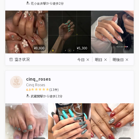
1
2
3
4
5
花小金井駅
から徒歩2分
Star
Stars
Stars
Stars
Stars
¥9,800
¥5,300
空き状況
今日
×
明日
×
明後日
×
cinq_roses
Cinq Roses
4.9
(
13
件)
1
2
3
4
5
武蔵関駅
から徒歩13分
Star
Stars
Stars
Stars
Stars