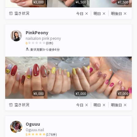
¥3,000
¥6,500
¥7,500
空き状況
今日
×
明日
×
明後日
×
PinkPeony
nailsalon pink peony
0
(
0
件)
1
2
3
4
5
東伏見駅
から徒歩4分
Star
Stars
Stars
Stars
Stars
¥8,000
¥7,000
¥7,000
空き状況
今日
×
明日
×
明後日
×
Oguuu
Oguuu.nail
5
(
176
件)