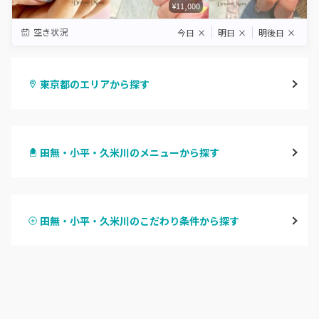
¥11,000
空き状況
今日
×
明日
×
明後日
×
東京都のエリアから探す
渋谷
田無・小平・久米川のメニューから探す
原宿
ハンドジェル
表参道・青山
田無・小平・久米川のこだわり条件から探す
ハンドスカルプ
パラジェル
新宿
ハンドケアカラー
フィルイン
池袋