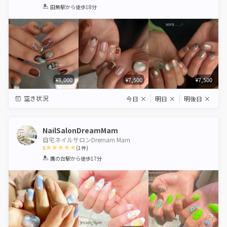
1
2
3
4
5
田無駅
から徒歩18分
Star
Stars
Stars
Stars
Stars
¥8,000
¥7,500
¥7,500
空き状況
今日
×
明日
×
明後日
×
NailSalonDreamMam
自宅ネイルサロンDremam Mam
5
(
1
件)
1
2
3
4
5
鷹の台駅
から徒歩17分
Star
Stars
Stars
Stars
Stars