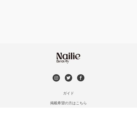
フット
持ち込み OK
銀座・新橋・有楽町
オフのみ
やり放題 あり
恵比寿・代官山・中目黒
初回オフ 無料
自由が丘・学芸大学
DVD観賞
六本木・麻布十番
メンズOK
ガイド
三軒茶屋・用賀・二子玉川
掲載希望の方はこちら
出張OK
利用規約
下北沢・代々木上原
お問い合わせ
子連れOK
特定商取引法に基づく表記
目黒・戸越・武蔵小山