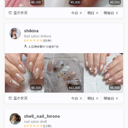
¥9,000
¥5,000
¥9,000
空き状況
今日
×
明日
×
明後日
×
shikina
Nail salon shikina
5
(
65
件)
1
2
3
4
5
上石神井駅
から徒歩7分
Star
Stars
Stars
Stars
Stars
¥8,500
¥11,800
¥8,500
空き状況
今日
×
明日
×
明後日
×
shell_nail_hirono
nail salon shell
5
(
12
件)