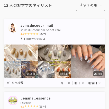
12
人のおすすめ
ネイリスト
おすすめ順
soinsducoeur_nail
soins du coeur nail＆foot care
4.9
(
26
件)
1
2
3
4
5
田無駅
から徒歩2分
Star
Stars
Stars
Stars
Stars
¥8,800
¥7,040
¥8,800
空き状況
今日
×
明日
×
明後日
×
uenana_essence
Essence
4.9
(
29
件)