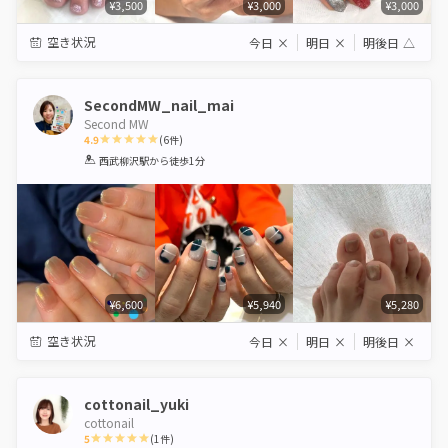
¥3,500
¥3,000
¥3,000
空き状況
今日
×
明日
×
明後日
△
SecondMW_nail_mai
Second MW
4.9
(
6
件)
1
2
3
4
5
西武柳沢駅
から徒歩1分
Star
Stars
Stars
Stars
Stars
¥6,600
¥5,940
¥5,280
空き状況
今日
×
明日
×
明後日
×
cottonail_yuki
cottonail
5
(
1
件)