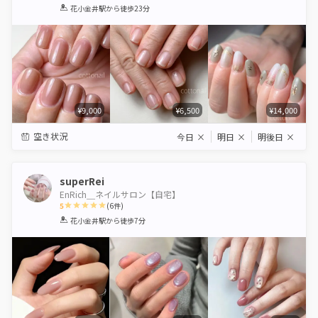
1
2
3
4
5
花小金井駅
から徒歩23分
Star
Stars
Stars
Stars
Stars
¥9,000
¥6,500
¥14,000
空き状況
今日
×
明日
×
明後日
×
superRei
EnRich＿ネイルサロン【自宅】
5
(
6
件)
1
2
3
4
5
花小金井駅
から徒歩7分
Star
Stars
Stars
Stars
Stars