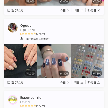
¥8,000
¥7,000
¥7,000
空き状況
今日
×
明日
×
明後日
×
Oguuu
Oguuu.nail
5
(
176
件)
1
2
3
4
5
一橋学園駅
から徒歩8分
Star
Stars
Stars
Stars
Stars
¥4,300
¥4,300
¥4,300
空き状況
今日
×
明日
△
明後日
△
Essence_rie
Essence
5
(
472
件)