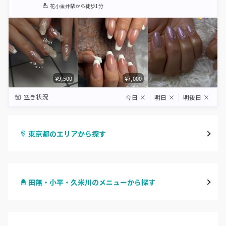
1
2
3
4
5
花小金井駅
から徒歩1分
Star
Stars
Stars
Stars
Stars
¥9,500
¥7,000
空き状況
今日
×
明日
×
明後日
×
東京都のエリアから探す
渋谷
田無・小平・久米川のメニューから探す
原宿
ハンドジェル
表参道・青山