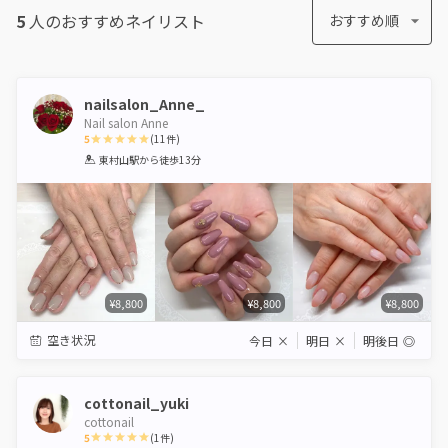
5
人のおすすめ
ネイリスト
おすすめ順
nailsalon_Anne_
Nail salon Anne
5
(
11
件)
1
2
3
4
5
東村山駅
から徒歩13分
Star
Stars
Stars
Stars
Stars
¥8,800
¥8,800
¥8,800
空き状況
今日
×
明日
×
明後日
◎
cottonail_yuki
cottonail
5
(
1
件)