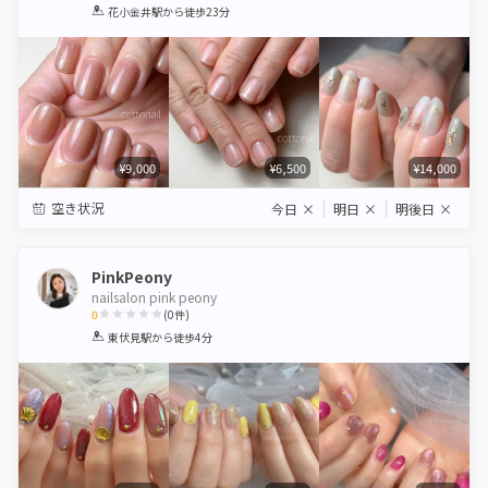
1
2
3
4
5
花小金井駅
から徒歩23分
Star
Stars
Stars
Stars
Stars
¥9,000
¥6,500
¥14,000
空き状況
今日
×
明日
×
明後日
×
PinkPeony
nailsalon pink peony
0
(
0
件)
1
2
3
4
5
東伏見駅
から徒歩4分
Star
Stars
Stars
Stars
Stars