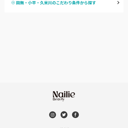
田無・小平・久米川のこだわり条件から探す
ハンドスカルプ
パラジェル
新宿
ハンドケアカラー
フィルイン
池袋
フット
持ち込み OK
銀座・新橋・有楽町
オフのみ
やり放題 あり
恵比寿・代官山・中目黒
初回オフ 無料
自由が丘・学芸大学
DVD観賞
六本木・麻布十番