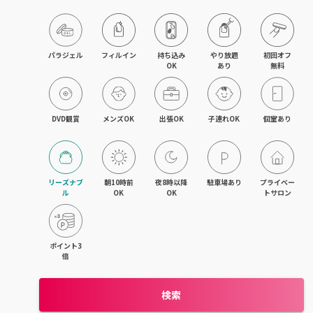
目黒・戸越・武蔵小山
北千住・町屋・亀有
パラジェル
フィルイン
持ち込み

やり放題

初回オフ

OK
あり
無料
錦糸町・小岩・青砥
吉祥寺・荻窪・三鷹
DVD観賞
メンズOK
出張OK
子連れOK
個室あり
立川・国立・国分寺
八王子・日野・昭島
リーズナブ
朝10時前
夜8時以降
駐車場あり
プライベー
ル
OK
OK
トサロン
中野・高円寺・阿佐ヶ谷
品川・大森・蒲田
ポイント3
倍
上野・日本橋・浅草
検索
日暮里・駒込・千駄木