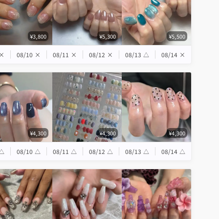
¥3,800
¥5,300
¥5,500
×
08/10
×
08/11
×
08/12
×
08/13
△
08/14
×
¥4,300
¥4,300
¥4,300
△
08/10
△
08/11
△
08/12
△
08/13
△
08/14
△