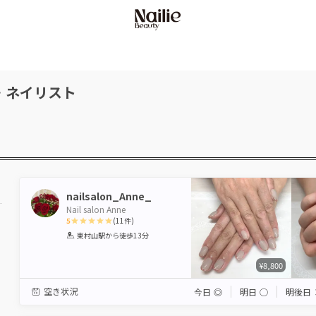
・ネイリスト
nailsalon_Anne_
Nail salon Anne
5
(
11
件)
1
2
3
4
5
東村山駅
から徒歩13分
Star
Stars
Stars
Stars
Stars
¥8,800
空き状況
今日
◎
明日
◯
明後日