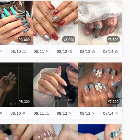
¥3,000
¥3,000
¥3,500
×
08/10
△
08/11
×
08/12
◎
08/13
◎
08/14
◎
¥5,300
¥7,300
×
08/10
×
08/11
△
08/12
×
08/13
×
08/14
×