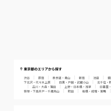
調布・府中
多摩・聖蹟桜ヶ丘・稲城
東京都のエリアから探す
渋谷
原宿
表参道・青山
新宿
池袋
銀
下北沢・代々木上原
目黒・戸越・武蔵小山
北千住・
品川・大森・蒲田
上野・日本橋・浅草
日暮里
笹塚・下高井戸・千歳烏山
町田
板橋・成増・巣鴨