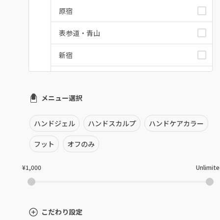
原宿
表参道・青山
新宿
池袋
メニュー選択
銀座・新橋・有楽町
恵比寿・代官山・中目黒
ハンドジェル
ハンドスカルプ
ハンドケアカラー
自由が丘・学芸大学
フット
オフのみ
六本木・麻布十番
¥1,000
Unlimit
三軒茶屋・用賀・二子玉川
下北沢・代々木上原
こだわり設定