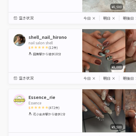
¥6,500
空き状況
今日
×
明日
×
明後日
shell_nail_hirono
nail salon shell
5
(
12
件)
1
2
3
4
5
田無駅
から徒歩18分
Star
Stars
Stars
Stars
Stars
¥8,000
空き状況
今日
×
明日
×
明後日
Essence_rie
Essence
5
(
472
件)
1
2
3
4
5
花小金井駅
から徒歩1分
Star
Stars
Stars
Stars
Stars
¥9,500