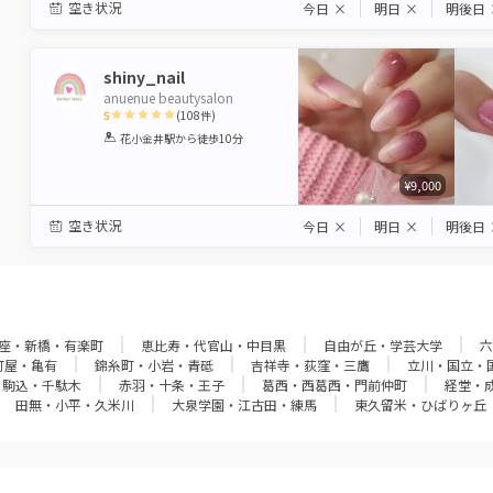
空き状況
今日
×
明日
×
明後日
shiny_nail
anuenue beautysalon
5
(
108
件)
1
2
3
4
5
花小金井駅
から徒歩10分
Star
Stars
Stars
Stars
Stars
¥9,000
空き状況
今日
×
明日
×
明後日
座・新橋・有楽町
恵比寿・代官山・中目黒
自由が丘・学芸大学
六
町屋・亀有
錦糸町・小岩・青砥
吉祥寺・荻窪・三鷹
立川・国立・
・駒込・千駄木
赤羽・十条・王子
葛西・西葛西・門前仲町
経堂・
田無・小平・久米川
大泉学園・江古田・練馬
東久留米・ひばりヶ丘