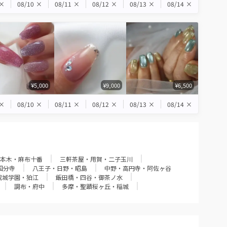
×
08/10
×
08/11
×
08/12
×
08/13
×
08/14
×
¥5,000
¥9,000
¥6,500
×
08/10
×
08/11
×
08/12
×
08/13
×
08/14
×
本木・麻布十番
三軒茶屋・用賀・二子玉川
国分寺
八王子・日野・昭島
中野・高円寺・阿佐ヶ谷
成城学園・狛江
飯田橋・四谷・御茶ノ水
調布・府中
多摩・聖蹟桜ヶ丘・稲城