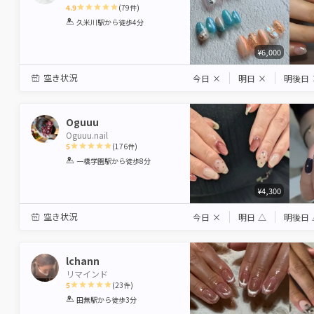
4.9
(
79
件)
1
2
3
4
5
久米川駅
から徒歩4分
Star
Stars
Stars
Stars
Stars
¥6,000
空き状況
今日
×
明日
×
明後日
Oguuu
Oguuu.nail
5
(
176
件)
1
2
3
4
5
一橋学園駅
から徒歩8分
Star
Stars
Stars
Stars
Stars
¥4,300
空き状況
今日
×
明日
△
明後日
lchann
リマインド
5
(
23
件)
1
2
3
4
5
田無駅
から徒歩3分
Star
Stars
Stars
Stars
Stars