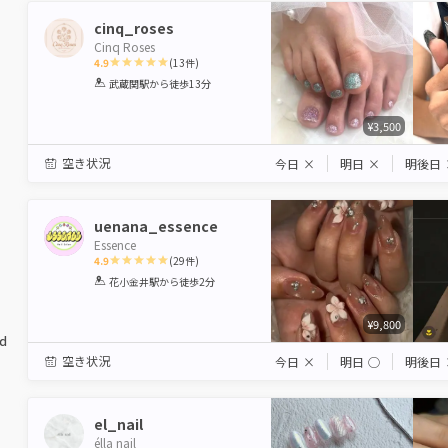
cinq_roses
Cinq Roses
4.9
(
13
件)
1
2
3
4
5
武蔵関駅
から徒歩13分
Star
Stars
Stars
Stars
Stars
¥3,500
空き状況
今日
×
明日
×
明後日
uenana_essence
Essence
4.9
(
29
件)
1
2
3
4
5
花小金井駅
から徒歩2分
Star
Stars
Stars
Stars
Stars
¥9,800
ed
空き状況
今日
×
明日
◯
明後日
el_nail
élla nail