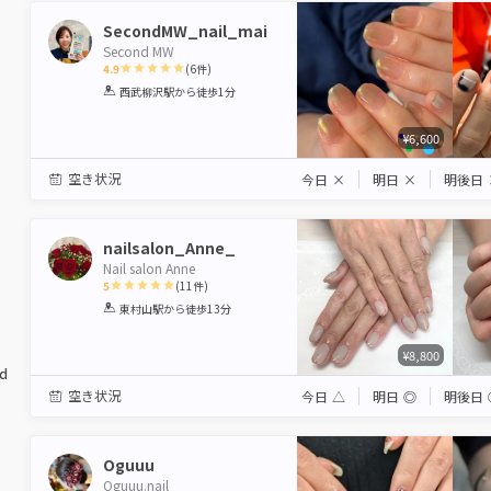
SecondMW_nail_mai
Second MW
4.9
(
6
件)
1
2
3
4
5
西武柳沢駅
から徒歩1分
Star
Stars
Stars
Stars
Stars
¥6,600
空き状況
今日
×
明日
×
明後日
nailsalon_Anne_
Nail salon Anne
5
(
11
件)
1
2
3
4
5
東村山駅
から徒歩13分
Star
Stars
Stars
Stars
Stars
¥8,800
ed
空き状況
今日
△
明日
◎
明後日
Oguuu
Oguuu.nail