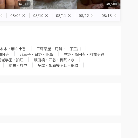
¥7,000
¥8,500
×
08/09
×
08/10
×
08/11
×
08/12
×
08/13
×
本木・麻布十番
三軒茶屋・用賀・二子玉川
国分寺
八王子・日野・昭島
中野・高円寺・阿佐ヶ谷
成城学園・狛江
飯田橋・四谷・御茶ノ水
調布・府中
多摩・聖蹟桜ヶ丘・稲城