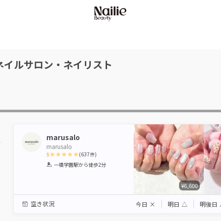
ネイルサロン・ネイリスト
marusalo
marusalo
5
(
637
件)
1
2
3
4
5
一橋学園駅
から徒歩2分
Star
Stars
Stars
Stars
Stars
¥6,600
空き状況
今日
×
明日
△
明後日