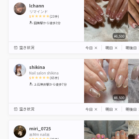
lchann
リマインド
5
(
23
件)
1
2
3
4
5
田無駅
から徒歩3分
Star
Stars
Stars
Stars
Stars
¥6,500
空き状況
今日
×
明日
×
明後日
shikina
Nail salon shikina
5
(
65
件)
1
2
3
4
5
上石神井駅
から徒歩7分
Star
Stars
Stars
Stars
Stars
¥8,500
空き状況
今日
×
明日
×
明後日
miri_0725
🎀Mm nail🎀