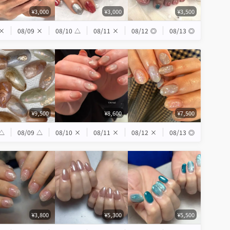
¥3,000
¥3,000
¥3,500
×
08/09
×
08/10
△
08/11
×
08/12
◎
08/13
◎
¥9,500
¥8,600
¥7,500
△
08/09
△
08/10
×
08/11
×
08/12
×
08/13
◎
¥3,800
¥5,300
¥5,500