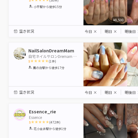
5
(
30
件)
1
2
3
4
5
小平駅
から徒歩15分
Star
Stars
Stars
Stars
Stars
¥8,500
空き状況
今日
×
明日
×
明後日
NailSalonDreamMam
自宅ネイルサロンDremam Mam
5
(
1
件)
1
2
3
4
5
鷹の台駅
から徒歩17分
Star
Stars
Stars
Stars
Stars
空き状況
今日
×
明日
×
明後日
Essence_rie
Essence
5
(
472
件)
1
2
3
4
5
花小金井駅
から徒歩1分
Star
Stars
Stars
Stars
Stars