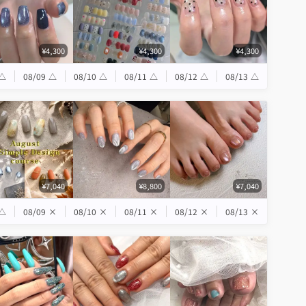
¥4,300
¥4,300
¥4,300
△
08/09
△
08/10
△
08/11
△
08/12
△
08/13
△
¥7,040
¥8,800
¥7,040
△
08/09
×
08/10
×
08/11
×
08/12
×
08/13
×