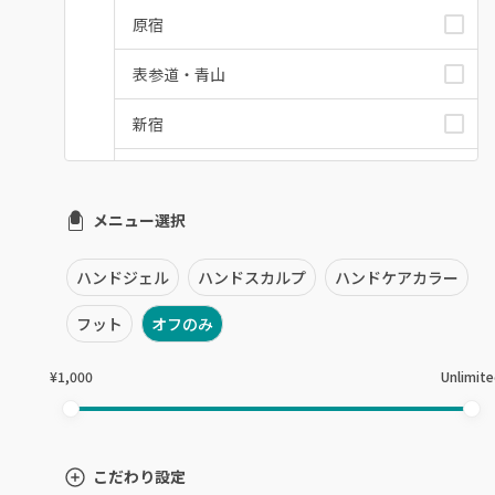
原宿
表参道・青山
新宿
池袋
メニュー選択
銀座・新橋・有楽町
恵比寿・代官山・中目黒
ハンドジェル
ハンドスカルプ
ハンドケアカラー
自由が丘・学芸大学
フット
オフのみ
六本木・麻布十番
¥1,000
Unlimit
三軒茶屋・用賀・二子玉川
下北沢・代々木上原
こだわり設定