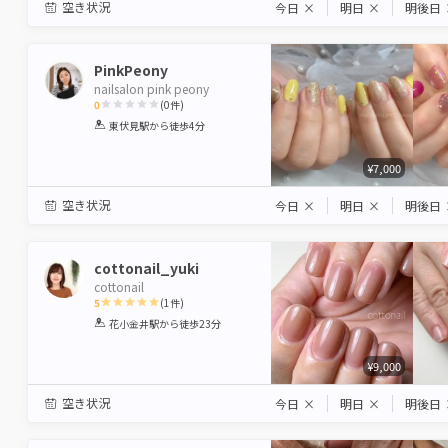
空き状況
今日
×
明日
×
明後日
PinkPeony
nailsalon pink peony
0
(
0
件)
1
2
3
4
5
東伏見駅
から徒歩4分
Star
Stars
Stars
Stars
Stars
¥7,000
空き状況
今日
×
明日
×
明後日
cottonail_yuki
cottonail
5
(
1
件)
1
2
3
4
5
花小金井駅
から徒歩23分
Star
Stars
Stars
Stars
Stars
¥9,000
空き状況
今日
×
明日
×
明後日