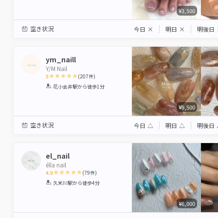
¥3,500
空き状況
今日
×
明日
×
明後日
ym_naill
Y/M Nail
5
(
207
件)
1
2
3
4
5
花小金井駅
から徒歩1分
Star
Stars
Stars
Stars
Stars
¥9,500
空き状況
今日
△
明日
△
明後日
el_nail
élla nail
4.9
(
79
件)
1
2
3
4
5
久米川駅
から徒歩4分
Star
Stars
Stars
Stars
Stars
¥6,000