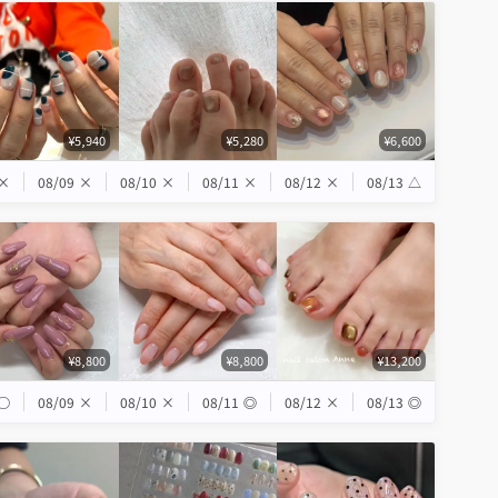
¥5,940
¥5,280
¥6,600
×
08/09
×
08/10
×
08/11
×
08/12
×
08/13
△
¥8,800
¥8,800
¥13,200
◯
08/09
×
08/10
×
08/11
◎
08/12
×
08/13
◎