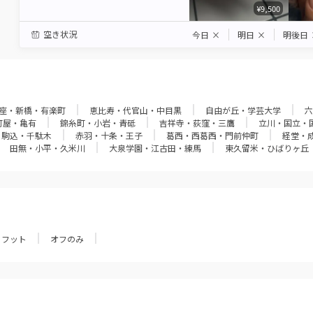
¥9,500
空き状況
今日
×
明日
×
明後日
座・新橋・有楽町
恵比寿・代官山・中目黒
自由が丘・学芸大学
六
町屋・亀有
錦糸町・小岩・青砥
吉祥寺・荻窪・三鷹
立川・国立・
・駒込・千駄木
赤羽・十条・王子
葛西・西葛西・門前仲町
経堂・
田無・小平・久米川
大泉学園・江古田・練馬
東久留米・ひばりヶ丘
フット
オフのみ