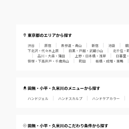
東京都のエリアから探す
渋谷
原宿
表参道・青山
新宿
池袋
銀
下北沢・代々木上原
目黒・戸越・武蔵小山
北千住・
品川・大森・蒲田
上野・日本橋・浅草
日暮里
笹塚・下高井戸・千歳烏山
町田
板橋・成増・巣鴨
田無・小平・久米川のメニューから探す
ハンドジェル
ハンドスカルプ
ハンドケアカラー
田無・小平・久米川のこだわり条件から探す