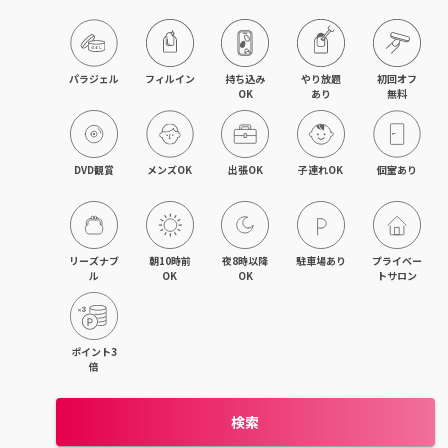
目黒・戸越・武蔵小山
北千住・町屋・亀有
パラジェル
フィルイン
持ち込み

やり放題

初回オフ

OK
あり
無料
錦糸町・小岩・青砥
吉祥寺・荻窪・三鷹
DVD観賞
メンズOK
出張OK
子連れOK
個室あり
立川・国立・国分寺
八王子・日野・昭島
リーズナブ
朝10時前
夜8時以降
駐車場あり
プライベー
ル
OK
OK
トサロン
中野・高円寺・阿佐ヶ谷
品川・大森・蒲田
ポイント3
倍
上野・日本橋・浅草
検索
日暮里・駒込・千駄木