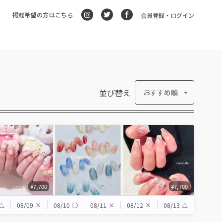
掲載希望の方はこちら
会員登録・ログイン
並び替え
おすすめ順
¥7,700
¥7,700
△
08/09
×
08/10
◯
08/11
×
08/12
×
08/13
△