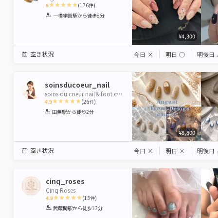
5
(
176
件)
1
2
3
4
5
一橋学園駅
から徒歩8分
Star
Stars
Stars
Stars
Stars
¥4,300
空き状況
今日
×
明日
◯
明後日
soinsducoeur_nail
soins du coeur nail＆foot care
4.9
(
26
件)
1
2
3
4
5
田無駅
から徒歩2分
Star
Stars
Stars
Stars
Stars
¥8,800
空き状況
今日
×
明日
×
明後日
cinq_roses
Cinq Roses
4.9
(
13
件)
1
2
3
4
5
武蔵関駅
から徒歩13分
Star
Stars
Stars
Stars
Stars