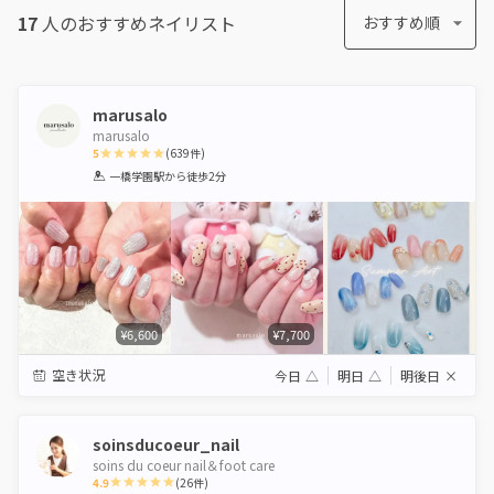
17
人のおすすめ
ネイリスト
おすすめ順
marusalo
marusalo
5
(
639
件)
1
2
3
4
5
一橋学園駅
から徒歩2分
Star
Stars
Stars
Stars
Stars
¥6,600
¥7,700
空き状況
今日
△
明日
△
明後日
×
soinsducoeur_nail
soins du coeur nail＆foot care
4.9
(
26
件)