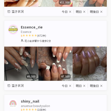
¥11,000
空き状況
今日
×
明日
×
明後日
×
Essence_rie
Essence
5
(
472
件)
1
2
3
4
5
花小金井駅
から徒歩1分
Star
Stars
Stars
Stars
Stars
¥9,500
¥7,000
空き状況
今日
×
明日
×
明後日
×
shiny_nail
anuenue beautysalon
5
(
108
件)