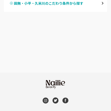
田無・小平・久米川のこだわり条件から探す
ハンドスカルプ
パラジェル
新宿
ハンドケアカラー
フィルイン
池袋
フット
持ち込み OK
銀座・新橋・有楽町
オフのみ
やり放題 あり
恵比寿・代官山・中目黒
初回オフ 無料
自由が丘・学芸大学
DVD観賞
六本木・麻布十番