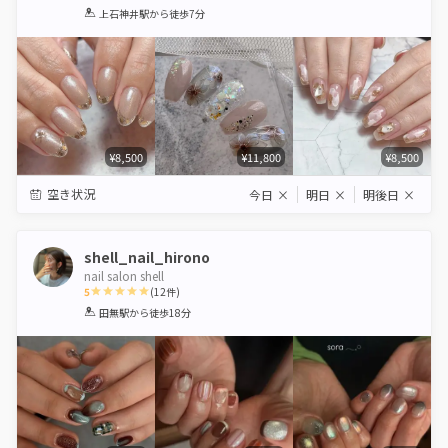
1
2
3
4
5
上石神井駅
から徒歩7分
Star
Stars
Stars
Stars
Stars
¥8,500
¥11,800
¥8,500
空き状況
今日
×
明日
×
明後日
×
shell_nail_hirono
nail salon shell
5
(
12
件)
1
2
3
4
5
田無駅
から徒歩18分
Star
Stars
Stars
Stars
Stars