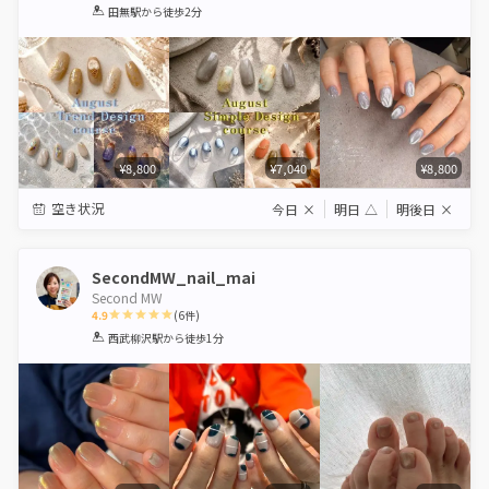
1
2
3
4
5
田無駅
から徒歩2分
Star
Stars
Stars
Stars
Stars
¥8,800
¥7,040
¥8,800
空き状況
今日
×
明日
△
明後日
×
SecondMW_nail_mai
Second MW
4.9
(
6
件)
1
2
3
4
5
西武柳沢駅
から徒歩1分
Star
Stars
Stars
Stars
Stars