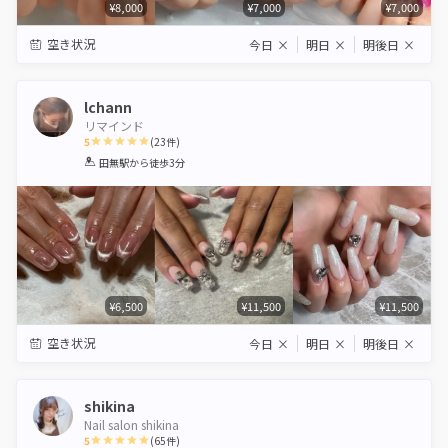
¥8,000
¥7,000
¥7,000
空き状況
今日
×
明日
×
明後日
×
lchann
リマインド
5
(
23
件)
1
2
3
4
5
田無駅
から徒歩3分
Star
Stars
Stars
Stars
Stars
¥6,500
¥11,500
¥11,500
空き状況
今日
×
明日
×
明後日
×
shikina
Nail salon shikina
5
(
65
件)