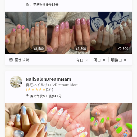
1
2
3
4
5
小平駅
から徒歩15分
Star
Stars
Stars
Stars
Stars
¥8,500
¥8,500
¥9,500
空き状況
今日
×
明日
×
明後日
×
NailSalonDreamMam
自宅ネイルサロンDremam Mam
5
(
1
件)
1
2
3
4
5
鷹の台駅
から徒歩17分
Star
Stars
Stars
Stars
Stars