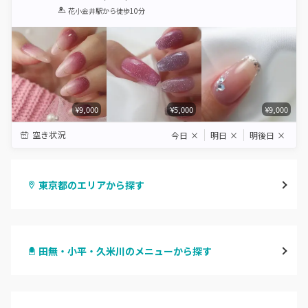
1
2
3
4
5
花小金井駅
から徒歩10分
Star
Stars
Stars
Stars
Stars
¥9,000
¥5,000
¥9,000
空き状況
今日
×
明日
×
明後日
×
東京都のエリアから探す
渋谷
田無・小平・久米川のメニューから探す
原宿
ハンドジェル
表参道・青山