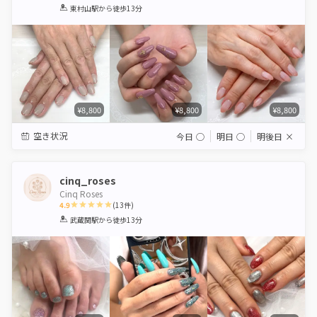
1
2
3
4
5
東村山駅
から徒歩13分
Star
Stars
Stars
Stars
Stars
¥8,800
¥8,800
¥8,800
空き状況
今日
◯
明日
◯
明後日
×
cinq_roses
Cinq Roses
4.9
(
13
件)
1
2
3
4
5
武蔵関駅
から徒歩13分
Star
Stars
Stars
Stars
Stars