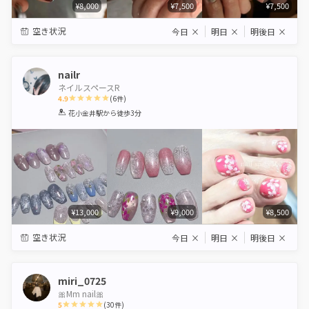
¥8,000
¥7,500
¥7,500
空き状況
今日
×
明日
×
明後日
×
nailr
ネイルスペースR
4.9
(
6
件)
1
2
3
4
5
花小金井駅
から徒歩3分
Star
Stars
Stars
Stars
Stars
¥13,000
¥9,000
¥8,500
空き状況
今日
×
明日
×
明後日
×
miri_0725
🎀Mm nail🎀
5
(
30
件)