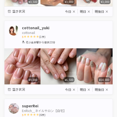
¥3,500
¥3,000
¥3,000
空き状況
今日
×
明日
×
明後日
×
cottonail_yuki
cottonail
5
(
1
件)
1
2
3
4
5
花小金井駅
から徒歩23分
Star
Stars
Stars
Stars
Stars
¥9,000
¥6,500
¥14,000
空き状況
今日
×
明日
×
明後日
×
superRei
EnRich＿ネイルサロン【自宅】
5
(
6
件)