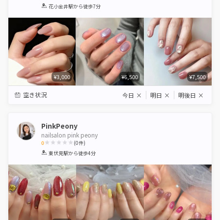
1
2
3
4
5
花小金井駅
から徒歩7分
Star
Stars
Stars
Stars
Stars
¥3,000
¥6,500
¥7,500
空き状況
今日
×
明日
×
明後日
×
PinkPeony
nailsalon pink peony
0
(
0
件)
1
2
3
4
5
東伏見駅
から徒歩4分
Star
Stars
Stars
Stars
Stars