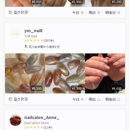
¥6,600
¥5,940
¥5,280
空き状況
今日
×
明日
×
明後日
×
ym_naill
Y/M Nail
5
(
207
件)
1
2
3
4
5
花小金井駅
から徒歩1分
Star
Stars
Stars
Stars
Stars
¥9,500
¥9,500
¥8,600
空き状況
今日
×
明日
△
明後日
△
nailsalon_Anne_
Nail salon Anne
5
(
11
件)