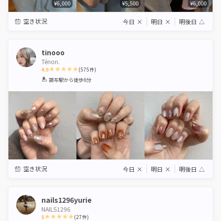
¥6,000
¥5,500
¥6,000
空き状況
今日
×
明日
×
明後日
△
tinooo
Ténon.
4.9
(
575
件)
1
2
3
4
5
調布駅
から徒歩6分
Star
Stars
Stars
Stars
Stars
空き状況
今日
×
明日
×
明後日
△
nails1296yurie
NAILS1296
5
(
27
件)