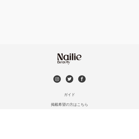
フット
持ち込み OK
銀座・新橋・有楽町
オフのみ
やり放題 あり
恵比寿・代官山・中目黒
初回オフ 無料
自由が丘・学芸大学
DVD観賞
六本木・麻布十番
メンズOK
ガイド
三軒茶屋・用賀・二子玉川
掲載希望の方はこちら
出張OK
利用規約
下北沢・代々木上原
お問い合わせ
子連れOK
特定商取引法に基づく表記
目黒・戸越・武蔵小山