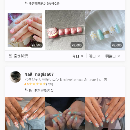
1
2
3
4
5
多磨霊園駅
から徒歩2分
Star
Stars
Stars
Stars
Stars
¥8,500
¥9,000
¥9,000
空き状況
今日
×
明日
×
明後日
×
Nail_nagisa07
パラジェル登録サロン Neolive terrace & Lavie 仙川店
4.9
(
7
件)
1
2
3
4
5
仙川駅
から徒歩1分
Star
Stars
Stars
Stars
Stars