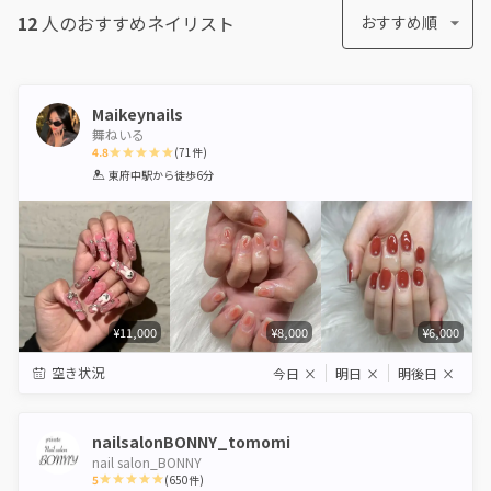
12
人のおすすめ
ネイリスト
おすすめ順
Maikeynails
舞ねいる
4.8
(
71
件)
1
2
3
4
5
東府中駅
から徒歩6分
Star
Stars
Stars
Stars
Stars
¥11,000
¥8,000
¥6,000
空き状況
今日
×
明日
×
明後日
×
nailsalonBONNY_tomomi
nail salon_BONNY
5
(
650
件)