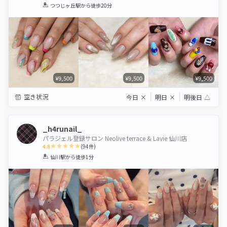
1
2
3
4
5
つつじヶ丘駅
から徒歩20分
Star
Stars
Stars
Stars
Stars
¥9,500
¥9,500
¥9,500
空き状況
今日
×
明日
×
明後日
△
_h4runail_
パラジェル登録サロン Neolive terrace & Lavie 仙川店
4.8
(
94
件)
1
2
3
4
5
仙川駅
から徒歩1分
Star
Stars
Stars
Stars
Stars