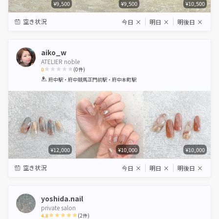
¥9,500
¥9,500
¥10,500
空き状況
今日
×
明日
×
明後日
×
aiko_w
ATELIER noble
0
(
0
件)
1
2
3
4
5
府中駅・府中競馬正門前駅・府中本町駅
Star
Stars
Stars
Stars
Stars
¥12,000
¥10,000
¥10,000
空き状況
今日
×
明日
×
明後日
×
yoshida.nail
private salon
4.8
(
2
件)