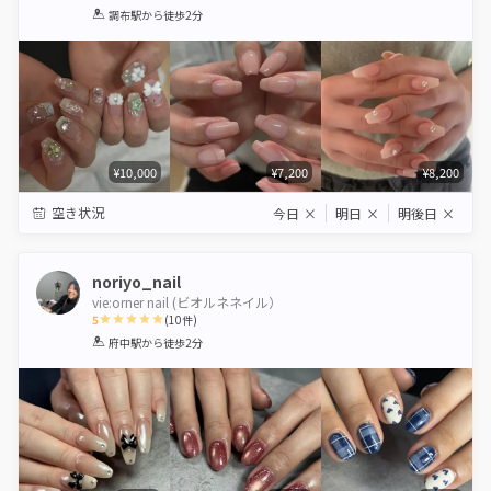
1
2
3
4
5
調布駅
から徒歩2分
Star
Stars
Stars
Stars
Stars
¥10,000
¥7,200
¥8,200
空き状況
今日
×
明日
×
明後日
×
noriyo_nail
vie:orner nail (ビオルネネイル）
5
(
10
件)
1
2
3
4
5
府中駅
から徒歩2分
Star
Stars
Stars
Stars
Stars