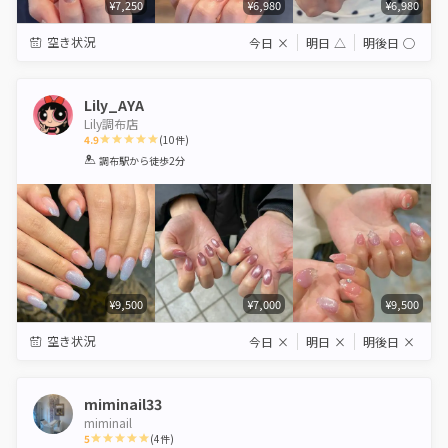
¥7,250
¥6,980
¥6,980
空き状況
今日
×
明日
△
明後日
◯
Lily_AYA
Lily調布店
4.9
(
10
件)
1
2
3
4
5
調布駅
から徒歩2分
Star
Stars
Stars
Stars
Stars
¥9,500
¥7,000
¥9,500
空き状況
今日
×
明日
×
明後日
×
miminail33
miminail
5
(
4
件)