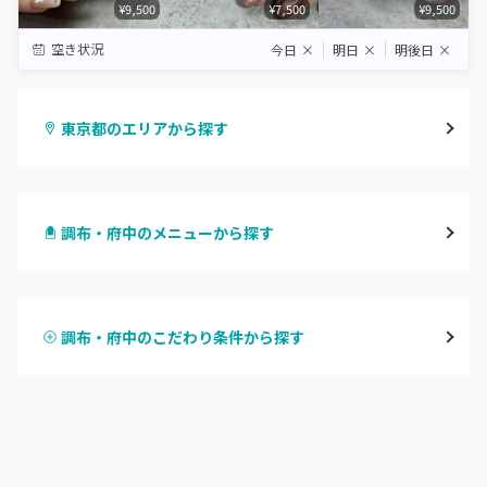
¥9,500
¥7,500
¥9,500
空き状況
今日
×
明日
×
明後日
×
東京都のエリアから探す
渋谷
調布・府中のメニューから探す
原宿
ハンドジェル
表参道・青山
調布・府中のこだわり条件から探す
ハンドスカルプ
パラジェル
新宿
ハンドケアカラー
フィルイン
池袋