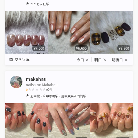
1
2
3
4
5
つつじヶ丘駅
Star
Stars
Stars
Stars
Stars
¥7,500
¥6,600
¥8,800
空き状況
今日
×
明日
×
明後日
×
makahau
nailsalon Makahau
0
(
0
件)
1
2
3
4
5
府中駅・府中本町駅・府中競馬正門前駅
Star
Stars
Stars
Stars
Stars