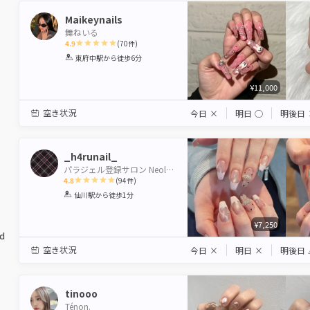
Maikeynails
舞ねいる
4.9
(
70
件)
1
2
3
4
5
東府中駅
から徒歩6分
Star
Stars
Stars
Stars
Stars
¥11,000
空き状況
今日
×
明日
◯
明後日
_h4runail_
パラジェル登録サロン Neolive terrace & Lavie 仙川店
4.8
(
94
件)
1
2
3
4
5
仙川駅
から徒歩1分
Star
Stars
Stars
Stars
Stars
¥7,250
ed
空き状況
今日
×
明日
×
明後日
tinooo
Ténon.