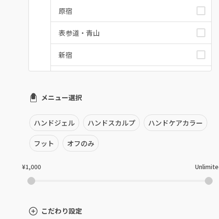
原宿
表参道・青山
新宿
池袋
メニュー選択
銀座・新橋・有楽町
恵比寿・代官山・中目黒
ハンドジェル
ハンドスカルプ
ハンドケアカラー
自由が丘・学芸大学
フット
オフのみ
六本木・麻布十番
¥1,000
Unlimit
三軒茶屋・用賀・二子玉川
下北沢・代々木上原
こだわり設定