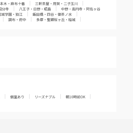
本木・麻布十番
三軒茶屋・用賀・二子玉川
国分寺
八王子・日野・昭島
中野・高円寺・阿佐ヶ谷
成城学園・狛江
飯田橋・四谷・御茶ノ水
調布・府中
多摩・聖蹟桜ヶ丘・稲城
個室あり
リーズナブル
朝10時前OK