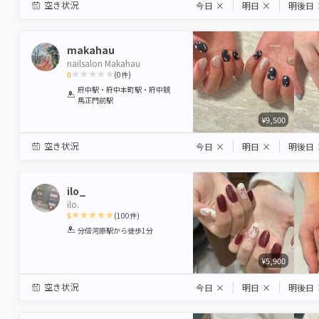
空き状況
今日
×
明日
×
明後日
makahau
nailsalon Makahau
0
(
0
件)
1
2
3
4
5
府中駅・府中本町駅・府中競
馬正門前駅
Star
Stars
Stars
Stars
Stars
¥9,500
空き状況
今日
×
明日
×
明後日
ilo_
ilo.
5
(
100
件)
1
2
3
4
5
分倍河原駅
から徒歩1分
Star
Stars
Stars
Stars
Stars
¥5,900
空き状況
今日
×
明日
×
明後日