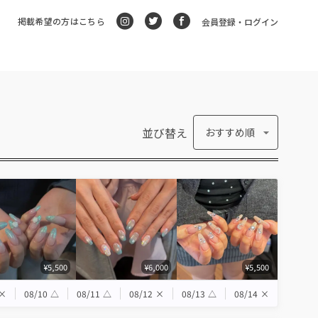
掲載希望の方はこちら
会員登録・ログイン
並び替え
おすすめ順
¥5,500
¥6,000
¥5,500
×
08/10
△
08/11
△
08/12
×
08/13
△
08/14
×