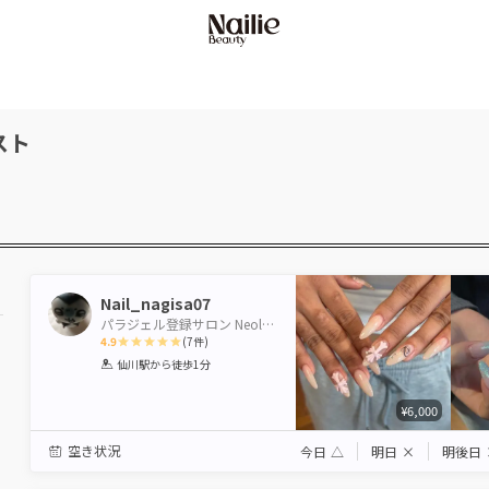
スト
Nail_nagisa07
パラジェル登録サロン Neolive terrace & Lavie 仙川店
4.9
(
7
件)
1
2
3
4
5
仙川駅
から徒歩1分
Star
Stars
Stars
Stars
Stars
¥6,000
空き状況
今日
△
明日
×
明後日