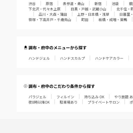
渋谷
原宿
表参道・青山
新宿
池袋
銀
下北沢・代々木上原
目黒・戸越・武蔵小山
北千住・
品川・大森・蒲田
上野・日本橋・浅草
日暮里
笹塚・下高井戸・千歳烏山
町田
板橋・成増・巣鴨
調布・府中のメニューから探す
ハンドジェル
ハンドスカルプ
ハンドケアカラー
調布・府中のこだわり条件から探す
パラジェル
フィルイン
持ち込み OK
やり放題 
夜8時以降OK
駐車場あり
プライベートサロン