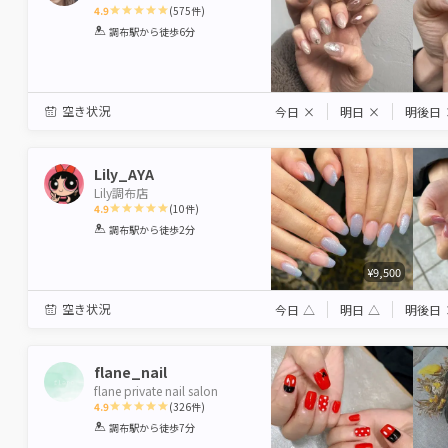
4.9
(
575
件)
1
2
3
4
5
調布駅
から徒歩6分
Star
Stars
Stars
Stars
Stars
空き状況
今日
×
明日
×
明後日
Lily_AYA
Lily調布店
4.9
(
10
件)
1
2
3
4
5
調布駅
から徒歩2分
Star
Stars
Stars
Stars
Stars
¥9,500
空き状況
今日
△
明日
△
明後日
flane_nail
flane private nail salon
4.9
(
326
件)
1
2
3
4
5
調布駅
から徒歩7分
Star
Stars
Stars
Stars
Stars