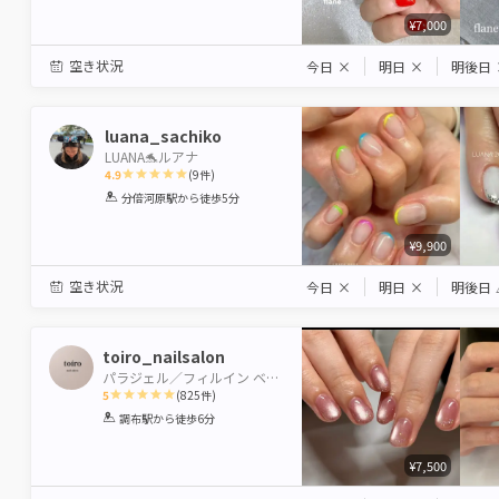
¥7,000
空き状況
今日
×
明日
×
明後日
luana_sachiko
LUANA🐬ルアナ
4.9
(
9
件)
1
2
3
4
5
分倍河原駅
から徒歩5分
Star
Stars
Stars
Stars
Stars
¥9,900
空き状況
今日
×
明日
×
明後日
toiro_nailsalon
パラジェル／フィルイン ベース一層残し
5
(
825
件)
1
2
3
4
5
調布駅
から徒歩6分
Star
Stars
Stars
Stars
Stars
¥7,500