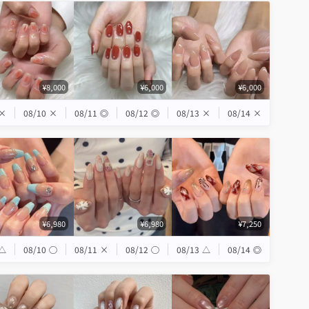
¥8,000
¥6,000
¥6,000
×
08/10
×
08/11
◎
08/12
◎
08/13
×
08/14
×
¥6,980
¥6,980
¥7,250
△
08/10
◯
08/11
×
08/12
◯
08/13
△
08/14
◎