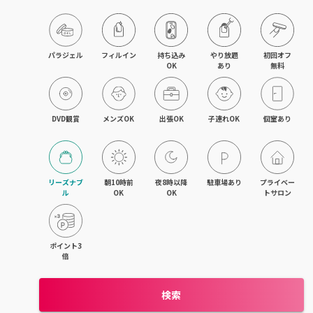
目黒・戸越・武蔵小山
北千住・町屋・亀有
パラジェル
フィルイン
持ち込み

やり放題

初回オフ

OK
あり
無料
錦糸町・小岩・青砥
吉祥寺・荻窪・三鷹
DVD観賞
メンズOK
出張OK
子連れOK
個室あり
立川・国立・国分寺
八王子・日野・昭島
リーズナブ
朝10時前
夜8時以降
駐車場あり
プライベー
ル
OK
OK
トサロン
中野・高円寺・阿佐ヶ谷
品川・大森・蒲田
ポイント3
倍
上野・日本橋・浅草
検索
日暮里・駒込・千駄木