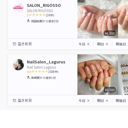
SALON_RIGOSSO
SALON RIGOSSO
5
(
26
件)
1
2
3
4
5
飛田給駅
から徒歩5分
Star
Stars
Stars
Stars
Stars
¥8,800
空き状況
今日
×
明日
×
明後日
NailSalon_Lagurus
Nail Salon Lagurus
4.9
(
508
件)
1
2
3
4
5
柴崎駅
から徒歩1分
Star
Stars
Stars
Stars
Stars
¥5,500
空き状況
今日
×
明日
×
明後日