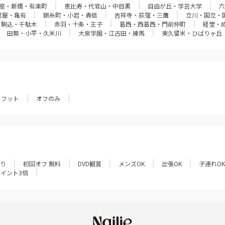
座・新橋・有楽町
恵比寿・代官山・中目黒
自由が丘・学芸大学
六
町屋・亀有
錦糸町・小岩・青砥
吉祥寺・荻窪・三鷹
立川・国立・
・駒込・千駄木
赤羽・十条・王子
葛西・西葛西・門前仲町
経堂・
田無・小平・久米川
大泉学園・江古田・練馬
東久留米・ひばりヶ丘
フット
オフのみ
あり
初回オフ 無料
DVD観賞
メンズOK
出張OK
子連れOK
ポイント3倍