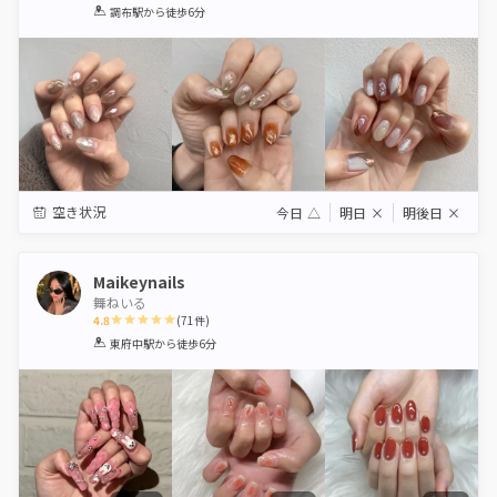
1
2
3
4
5
調布駅
から徒歩6分
Star
Stars
Stars
Stars
Stars
空き状況
今日
△
明日
×
明後日
×
Maikeynails
舞ねいる
4.8
(
71
件)
1
2
3
4
5
東府中駅
から徒歩6分
Star
Stars
Stars
Stars
Stars