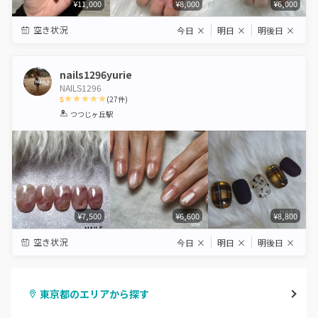
¥11,000
¥8,000
¥6,000
空き状況
今日
×
明日
×
明後日
×
nails1296yurie
NAILS1296
5
(
27
件)
1
2
3
4
5
つつじヶ丘駅
Star
Stars
Stars
Stars
Stars
¥7,500
¥6,600
¥8,800
空き状況
今日
×
明日
×
明後日
×
東京都のエリアから探す