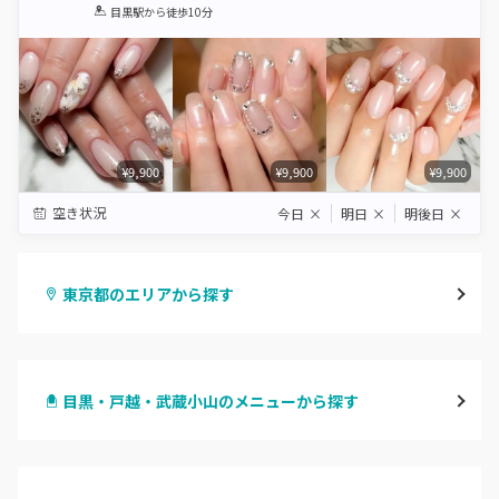
1
2
3
4
5
目黒駅
から徒歩10分
Star
Stars
Stars
Stars
Stars
¥9,900
¥9,900
¥9,900
空き状況
今日
×
明日
×
明後日
×
東京都のエリアから探す
渋谷
目黒・戸越・武蔵小山のメニューから探す
原宿
ハンドジェル
表参道・青山