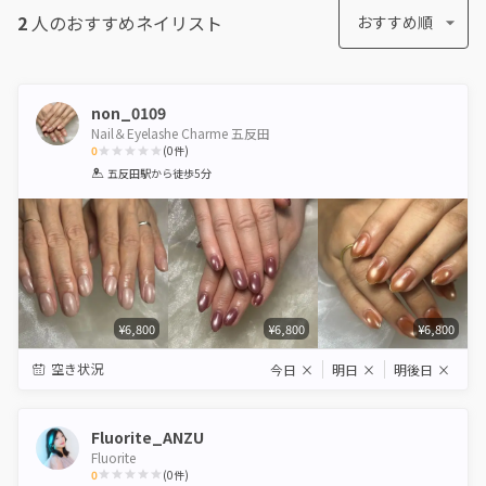
2
人のおすすめ
ネイリスト
おすすめ順
non_0109
Nail＆Eyelashe Charme 五反田
0
(
0
件)
1
2
3
4
5
五反田駅
から徒歩5分
Star
Stars
Stars
Stars
Stars
¥6,800
¥6,800
¥6,800
空き状況
今日
×
明日
×
明後日
×
Fluorite_ANZU
Fluorite
0
(
0
件)