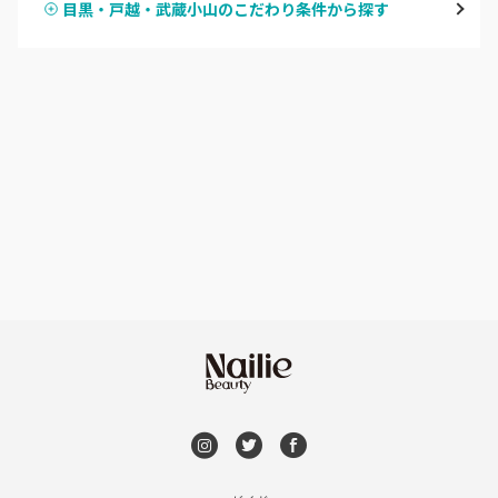
目黒・戸越・武蔵小山のこだわり条件から探す
ハンドスカルプ
パラジェル
新宿
ハンドケアカラー
フィルイン
池袋
フット
持ち込み OK
銀座・新橋・有楽町
オフのみ
やり放題 あり
恵比寿・代官山・中目黒
初回オフ 無料
自由が丘・学芸大学
DVD観賞
六本木・麻布十番
メンズOK