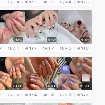
◯
08/11
×
08/12
×
08/13
△
08/14
×
08/15
△
¥5,600
¥6,400
¥5,300
×
08/11
×
08/12
×
08/13
×
08/14
◯
08/15
◎
¥11,000
¥8,800
¥11,000
△
08/11
×
08/12
◎
08/13
◎
08/14
◎
08/15
×