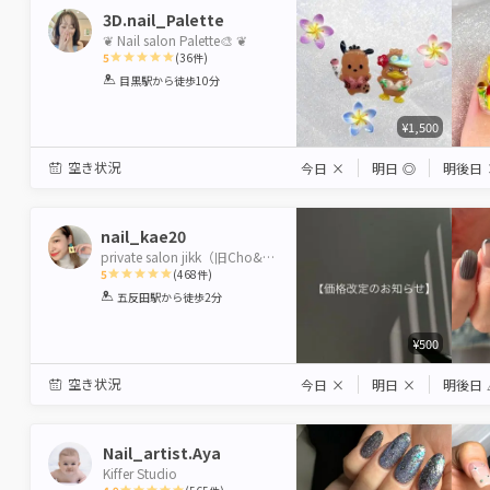
3D.nail_Palette
❦ Nail salon Palette🎨 ❦
5
(
36
件)
1
2
3
4
5
目黒駅
から徒歩10分
Star
Stars
Stars
Stars
Stars
¥1,500
空き状況
今日
×
明日
◎
明後日
nail_kae20
private salon jikk（旧Cho&Miii）
5
(
468
件)
1
2
3
4
5
五反田駅
から徒歩2分
Star
Stars
Stars
Stars
Stars
¥500
空き状況
今日
×
明日
×
明後日
Nail_artist.Aya
Kiffer Studio