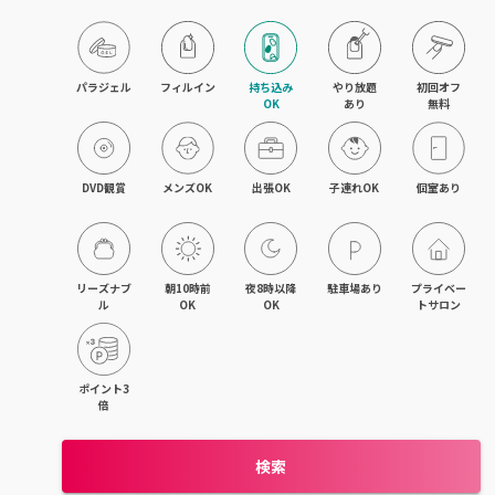
目黒・戸越・武蔵小山
北千住・町屋・亀有
パラジェル
フィルイン
持ち込み

やり放題

初回オフ

OK
あり
無料
錦糸町・小岩・青砥
吉祥寺・荻窪・三鷹
DVD観賞
メンズOK
出張OK
子連れOK
個室あり
立川・国立・国分寺
八王子・日野・昭島
リーズナブ
朝10時前
夜8時以降
駐車場あり
プライベー
ル
OK
OK
トサロン
中野・高円寺・阿佐ヶ谷
品川・大森・蒲田
ポイント3
倍
上野・日本橋・浅草
検索
日暮里・駒込・千駄木