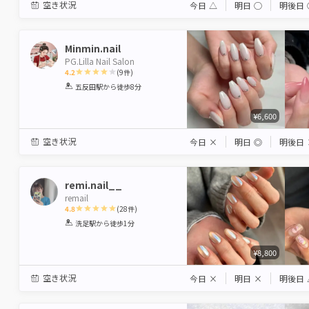
空き状況
今日
△
明日
◯
明後日
Minmin.nail
PG.Lilla Nail Salon
4.2
(
9
件)
1
2
3
4
5
五反田駅
から徒歩8分
Star
Stars
Stars
Stars
Stars
¥6,600
空き状況
今日
×
明日
◎
明後日
remi.nail__
remail
4.8
(
28
件)
1
2
3
4
5
洗足駅
から徒歩1分
Star
Stars
Stars
Stars
Stars
¥8,800
空き状況
今日
×
明日
×
明後日