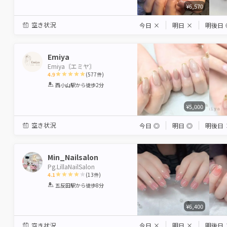
¥6,570
空き状況
今日
×
明日
×
明後日
Emiya
Emiya〘エミヤ〙
4.9
(
577
件)
1
2
3
4
5
西小山駅
から徒歩2分
Star
Stars
Stars
Stars
Stars
¥5,000
空き状況
今日
◎
明日
◎
明後日
Min_Nailsalon
Pg.LillaNailSalon
4.1
(
13
件)
1
2
3
4
5
五反田駅
から徒歩8分
Star
Stars
Stars
Stars
Stars
¥6,400
空き状況
今日
×
明日
×
明後日