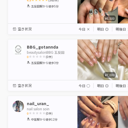
4.9
(
565
件)
1
2
3
4
5
五反田駅
から徒歩5分
Star
Stars
Stars
Stars
Stars
¥6,500
空き状況
今日
×
明日
◎
明後日
BBG_gotannda
beautysalonBBG 五反田
0
(
0
件)
1
2
3
4
5
五反田駅
から徒歩3分
Star
Stars
Stars
Stars
Stars
¥7,000
空き状況
今日
◯
明日
◎
明後日
nail_uran_
nail salon soin
0
(
0
件)
1
2
3
4
5
中延駅
から徒歩12分
Star
Stars
Stars
Stars
Stars