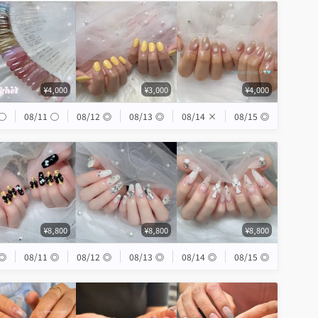
¥4,000
¥3,000
¥4,000
◯
08/11
◯
08/12
◎
08/13
◎
08/14
×
08/15
◎
¥8,800
¥8,800
¥8,800
◎
08/11
◎
08/12
◎
08/13
◎
08/14
◎
08/15
◎