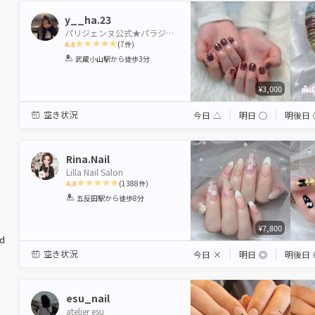
y__ha.23
パリジェンヌ公式★パラジェル登録サロン Neolive arch 武蔵小山【ネオリーブアーチ】
4.8
(
7
件)
1
2
3
4
5
武蔵小山駅
から徒歩3分
Star
Stars
Stars
Stars
Stars
¥3,000
空き状況
今日
△
明日
◯
明後日
Rina.Nail
Lilla Nail Salon
4.8
(
1388
件)
1
2
3
4
5
五反田駅
から徒歩8分
Star
Stars
Stars
Stars
Stars
¥7,800
ed
空き状況
今日
×
明日
◎
明後日
esu_nail
atelier esu