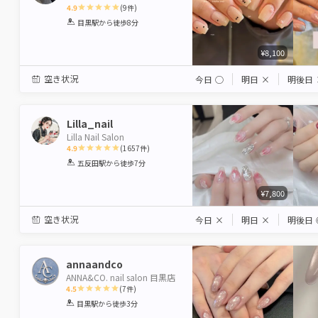
4.9
(
9
件)
1
2
3
4
5
目黒駅
から徒歩8分
Star
Stars
Stars
Stars
Stars
¥8,100
空き状況
今日
◯
明日
×
明後日
Lilla_nail
Lilla Nail Salon
4.9
(
1657
件)
1
2
3
4
5
五反田駅
から徒歩7分
Star
Stars
Stars
Stars
Stars
¥7,800
空き状況
今日
×
明日
×
明後日
annaandco
ANNA&CO. nail salon 目黒店
4.5
(
7
件)
1
2
3
4
5
目黒駅
から徒歩3分
Star
Stars
Stars
Stars
Stars