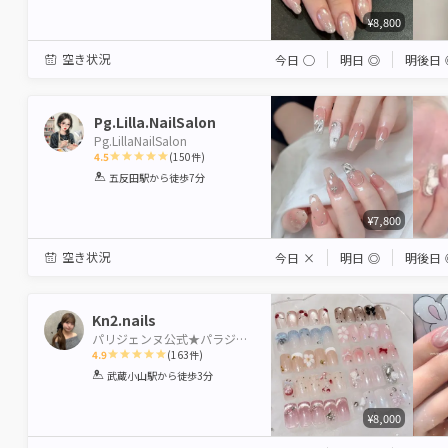
¥8,800
空き状況
今日
◯
明日
◎
明後日
Pg.Lilla.NailSalon
Pg.LillaNailSalon
4.5
(
150
件)
1
2
3
4
5
五反田駅
から徒歩7分
Star
Stars
Stars
Stars
Stars
¥7,800
空き状況
今日
×
明日
◎
明後日
Kn2.nails
パリジェンヌ公式★パラジェル登録サロン Neolive arch 武蔵小山【ネオリーブアーチ】
4.9
(
163
件)
1
2
3
4
5
武蔵小山駅
から徒歩3分
Star
Stars
Stars
Stars
Stars
¥8,000