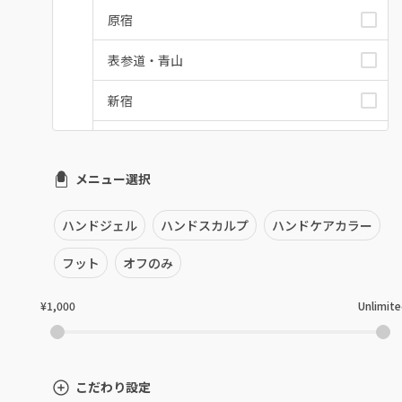
原宿
表参道・青山
新宿
池袋
メニュー選択
銀座・新橋・有楽町
恵比寿・代官山・中目黒
ハンドジェル
ハンドスカルプ
ハンドケアカラー
自由が丘・学芸大学
フット
オフのみ
六本木・麻布十番
¥1,000
Unlimit
三軒茶屋・用賀・二子玉川
下北沢・代々木上原
こだわり設定