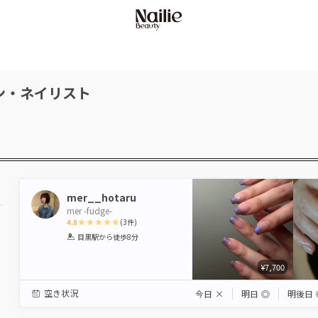
ン・ネイリスト
mer__hotaru
mer -fudge-
4.8
(
3
件)
1
2
3
4
5
目黒駅
から徒歩8分
Star
Stars
Stars
Stars
Stars
¥7,700
空き状況
今日
×
明日
◎
明後日