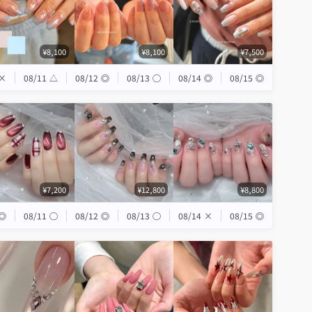
¥8,100
¥8,100
¥7,500
×
08/11
△
08/12
◎
08/13
◯
08/14
◎
08/15
◎
¥7,200
¥12,800
¥8,800
◎
08/11
◯
08/12
◎
08/13
◯
08/14
×
08/15
◎