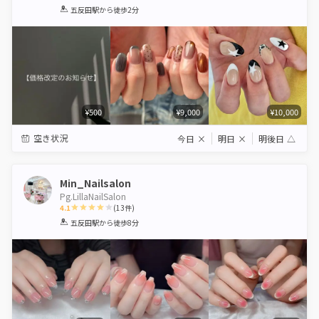
1
2
3
4
5
五反田駅
から徒歩2分
Star
Stars
Stars
Stars
Stars
¥500
¥9,000
¥10,000
空き状況
今日
×
明日
×
明後日
△
Min_Nailsalon
Pg.LillaNailSalon
4.1
(
13
件)
1
2
3
4
5
五反田駅
から徒歩8分
Star
Stars
Stars
Stars
Stars