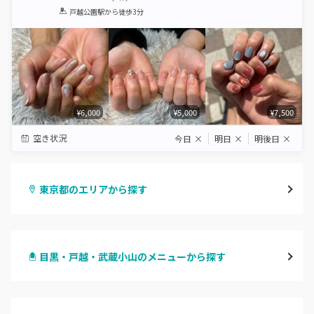
1
2
3
4
5
戸越公園駅
から徒歩3分
Star
Stars
Stars
Stars
Stars
¥6,000
¥5,000
¥7,500
空き状況
今日
×
明日
×
明後日
×
東京都のエリアから探す
渋谷
目黒・戸越・武蔵小山のメニューから探す
原宿
ハンドジェル
表参道・青山