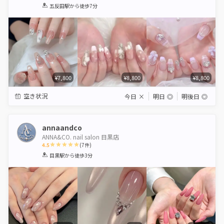
1
2
3
4
5
五反田駅
から徒歩7分
Star
Stars
Stars
Stars
Stars
¥7,800
¥8,800
¥8,800
空き状況
今日
×
明日
◎
明後日
◎
annaandco
ANNA&CO. nail salon 目黒店
4.5
(
7
件)
1
2
3
4
5
目黒駅
から徒歩3分
Star
Stars
Stars
Stars
Stars