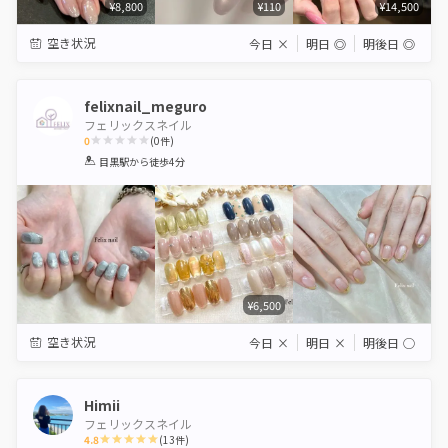
¥8,800
¥110
¥14,500
空き状況
今日
×
明日
◎
明後日
◎
felixnail_meguro
フェリックスネイル
0
(
0
件)
1
2
3
4
5
目黒駅
から徒歩4分
Star
Stars
Stars
Stars
Stars
¥6,500
空き状況
今日
×
明日
×
明後日
◯
Himii
フェリックスネイル
4.8
(
13
件)