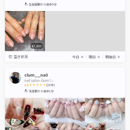
1
2
3
4
5
五反田駅
から徒歩5分
Star
Stars
Stars
Stars
Stars
¥7,800
空き状況
今日
×
明日
×
明後日
×
clum__na0
nail salon clum☁️˖·
4.9
(
10
件)
1
2
3
4
5
洗足駅
から徒歩1分
Star
Stars
Stars
Stars
Stars