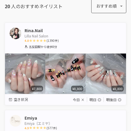
20
人のおすすめ
ネイリスト
おすすめ順
Rina.Nail
Lilla Nail Salon
4.8
(
1390
件)
1
2
3
4
5
五反田駅
から徒歩8分
Star
Stars
Stars
Stars
Stars
¥7,800
¥8,800
¥8,800
空き状況
今日
×
明日
◎
明後日
◎
Emiya
Emiya〘エミヤ〙
4.9
(
577
件)