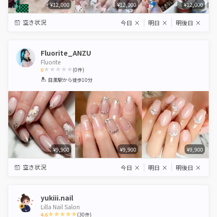
¥12,000
¥12,000
¥12,000
空き状況
今日
×
明日
×
明後日
×
Fluorite_ANZU
Fluorite
0
(
0
件)
1
2
3
4
5
目黒駅
から徒歩10分
Star
Stars
Stars
Stars
Stars
¥9,900
¥9,900
¥9,900
空き状況
今日
×
明日
×
明後日
×
yukiii.nail
Lilla Nail Salon
4.6
(
30
件)