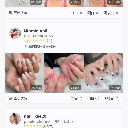
¥1,500
¥1,500
¥10,500
空き状況
今日
×
明日
×
明後日
×
Minmin.nail
PG.Lilla Nail Salon
4.2
(
9
件)
1
2
3
4
5
五反田駅
から徒歩8分
Star
Stars
Stars
Stars
Stars
¥6,600
¥5,600
¥6,400
空き状況
今日
×
明日
◯
明後日
×
nail_kae20
private salon jikk（旧Cho&Miii）
5
(
469
件)