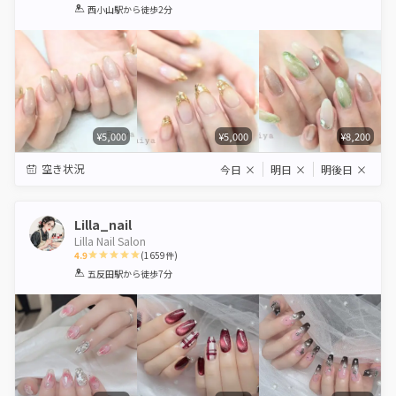
1
2
3
4
5
西小山駅
から徒歩2分
Star
Stars
Stars
Stars
Stars
¥5,000
¥5,000
¥8,200
空き状況
今日
×
明日
×
明後日
×
Lilla_nail
Lilla Nail Salon
4.9
(
1659
件)
1
2
3
4
5
五反田駅
から徒歩7分
Star
Stars
Stars
Stars
Stars