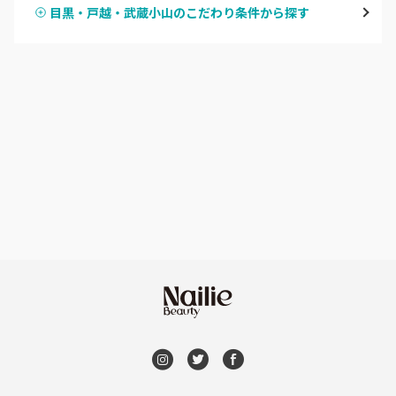
目黒・戸越・武蔵小山のこだわり条件から探す
ハンドスカルプ
パラジェル
新宿
ハンドケアカラー
フィルイン
池袋
フット
持ち込み OK
銀座・新橋・有楽町
オフのみ
やり放題 あり
恵比寿・代官山・中目黒
初回オフ 無料
自由が丘・学芸大学
DVD観賞
六本木・麻布十番