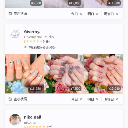
¥9,000
¥11,000
¥11,000
空き状況
今日
×
明日
×
明後日
×
Giverny.
Giverny Nail Studio
5
(
4
件)
1
2
3
4
5
不動前駅
から徒歩5分
Star
Stars
Stars
Stars
Stars
¥16,980
¥7,500
¥12,980
空き状況
今日
×
明日
×
明後日
×
niko.nail
niko.nail
4.7
(
3
件)