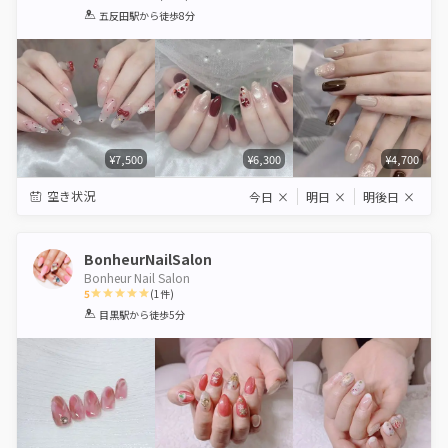
1
2
3
4
5
五反田駅
から徒歩8分
Star
Stars
Stars
Stars
Stars
¥7,500
¥6,300
¥4,700
空き状況
今日
×
明日
×
明後日
×
BonheurNailSalon
Bonheur Nail Salon
5
(
1
件)
1
2
3
4
5
目黒駅
から徒歩5分
Star
Stars
Stars
Stars
Stars