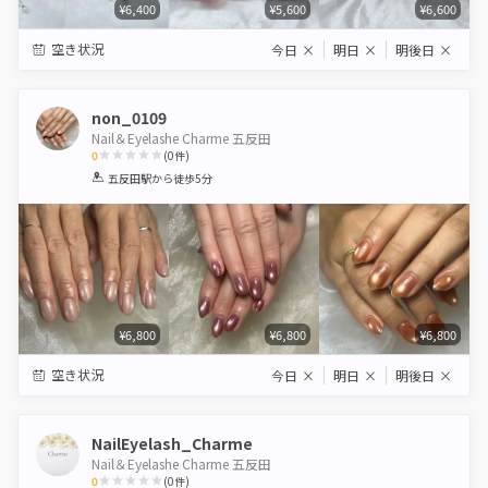
¥6,400
¥5,600
¥6,600
空き状況
今日
×
明日
×
明後日
×
non_0109
Nail＆Eyelashe Charme 五反田
0
(
0
件)
1
2
3
4
5
五反田駅
から徒歩5分
Star
Stars
Stars
Stars
Stars
¥6,800
¥6,800
¥6,800
空き状況
今日
×
明日
×
明後日
×
NailEyelash_Charme
Nail＆Eyelashe Charme 五反田
0
(
0
件)