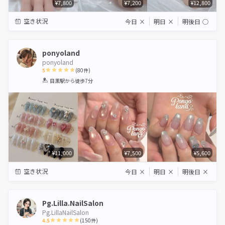
¥7,800
¥7,200
¥12,800
空き状況
今日
×
明日
×
明後日
◯
ponyoland
ponyoland
5
(
80
件)
1
2
3
4
5
目黒駅
から徒歩7分
Star
Stars
Stars
Stars
Stars
¥11,000
¥7,500
¥5,600
空き状況
今日
×
明日
×
明後日
×
Pg.Lilla.NailSalon
Pg.LillaNailSalon
4.5
(
150
件)