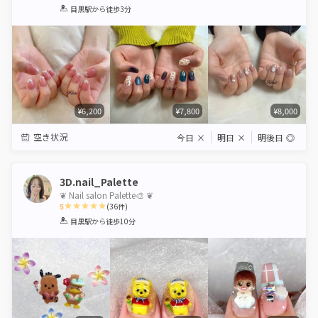
1
2
3
4
5
目黒駅
から徒歩3分
Star
Stars
Stars
Stars
Stars
¥6,200
¥7,800
¥8,000
空き状況
今日
×
明日
×
明後日
◎
3D.nail_Palette
❦ Nail salon Palette🎨 ❦
5
(
36
件)
1
2
3
4
5
目黒駅
から徒歩10分
Star
Stars
Stars
Stars
Stars