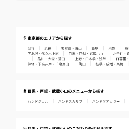
赤羽・十条・王子
葛西・西葛西・門前仲町
経堂・成城学園・狛江
東京都のエリアから探す
飯田橋・四谷・御茶ノ水
渋谷
原宿
表参道・青山
新宿
池袋
銀
下北沢・代々木上原
目黒・戸越・武蔵小山
北千住・
品川・大森・蒲田
上野・日本橋・浅草
日暮里
笹塚・下高井戸・千歳烏山
笹塚・下高井戸・千歳烏山
町田
板橋・成増・巣鴨
町田
板橋・成増・巣鴨
目黒・戸越・武蔵小山のメニューから探す
田無・小平・久米川
ハンドジェル
ハンドスカルプ
ハンドケアカラー
大泉学園・江古田・練馬
東久留米・ひばりヶ丘
目黒・戸越・武蔵小山のこだわり条件から探す