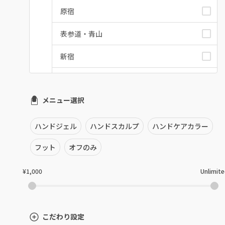
原宿
表参道・青山
新宿
池袋
メニュー選択
銀座・新橋・有楽町
恵比寿・代官山・中目黒
ハンドジェル
ハンドスカルプ
ハンドケアカラー
自由が丘・学芸大学
フット
オフのみ
六本木・麻布十番
¥1,000
Unlimit
三軒茶屋・用賀・二子玉川
下北沢・代々木上原
こだわり設定