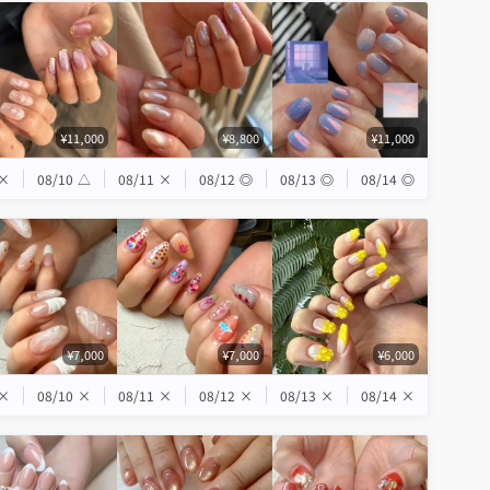
¥11,000
¥8,800
¥11,000
×
08/10
△
08/11
×
08/12
◎
08/13
◎
08/14
◎
¥7,000
¥7,000
¥6,000
×
08/10
×
08/11
×
08/12
×
08/13
×
08/14
×