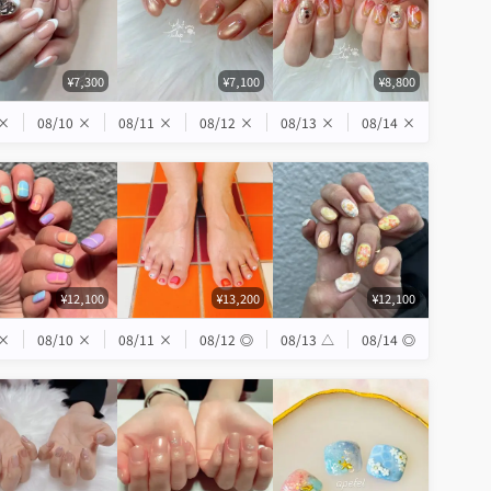
¥7,300
¥7,100
¥8,800
×
08/10
×
08/11
×
08/12
×
08/13
×
08/14
×
¥12,100
¥13,200
¥12,100
×
08/10
×
08/11
×
08/12
◎
08/13
△
08/14
◎