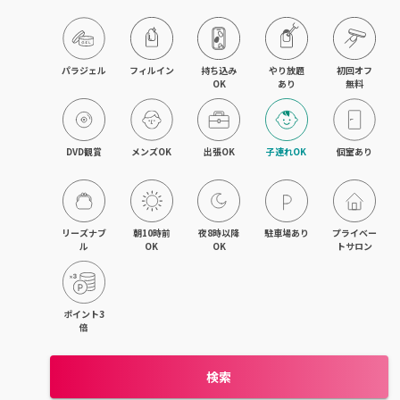
目黒・戸越・武蔵小山
北千住・町屋・亀有
パラジェル
フィルイン
持ち込み

やり放題

初回オフ

OK
あり
無料
錦糸町・小岩・青砥
吉祥寺・荻窪・三鷹
DVD観賞
メンズOK
出張OK
子連れOK
個室あり
立川・国立・国分寺
八王子・日野・昭島
リーズナブ
朝10時前
夜8時以降
駐車場あり
プライベー
ル
OK
OK
トサロン
中野・高円寺・阿佐ヶ谷
品川・大森・蒲田
ポイント3
倍
上野・日本橋・浅草
検索
日暮里・駒込・千駄木